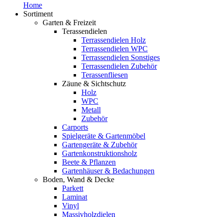
Home
Sortiment
Garten & Freizeit
Terassendielen
Terrassendielen Holz
Terrassendielen WPC
Terrassendielen Sonstiges
Terrassendielen Zubehör
Terassenfliesen
Zäune & Sichtschutz
Holz
WPC
Metall
Zubehör
Carports
Spielgeräte & Gartenmöbel
Gartengeräte & Zubehör
Gartenkonstruktionsholz
Beete & Pflanzen
Gartenhäuser & Bedachungen
Boden, Wand & Decke
Parkett
Laminat
Vinyl
Massivholzdielen