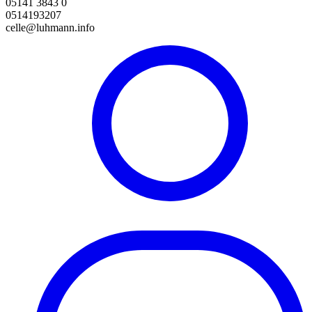
05141 3843 0
0514193207
celle@luhmann.info