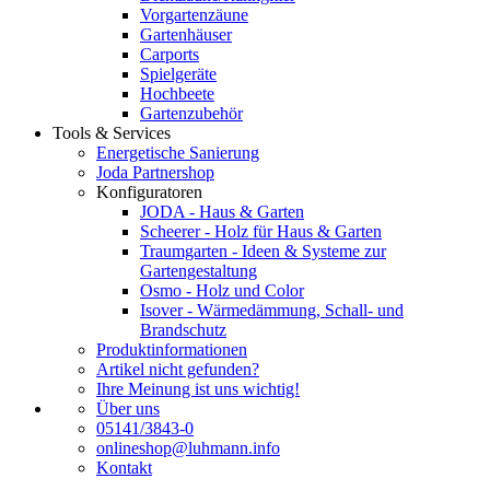
Vorgartenzäune
Gartenhäuser
Carports
Spielgeräte
Hochbeete
Gartenzubehör
Tools & Services
Energetische Sanierung
Joda Partnershop
Konfiguratoren
JODA - Haus & Garten
Scheerer - Holz für Haus & Garten
Traumgarten - Ideen & Systeme zur
Gartengestaltung
Osmo - Holz und Color
Isover - Wärmedämmung, Schall- und
Brandschutz
Produktinformationen
Artikel nicht gefunden?
Ihre Meinung ist uns wichtig!
Über uns
05141/3843-0
onlineshop@luhmann.info
Kontakt