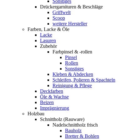
Sonstiges
Drückergarnituren & Beschläge
Griffwelt
Scoop
weitere Hersteller
Farben, Lacke & Öle
Lacke
Lasuren
Zubehör
Farbpinsel & -rollen
Pinsel
Rollen
Sonstiges
Kleben & Abdecken
Schleifen, Polieren & Spachteln
Reinigung & Pflege
Deckfarben
Öle & Wachse
Beizen
Imprägnierung
Holzbau
Schnittholz (Rauware)
Nadelschnittholz frisch
Bauholz
Bretter & Bohlen