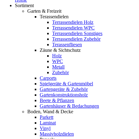
Sortiment
Garten & Freizeit
Terassendielen
Terrassendielen Holz
Terrassendielen WPC
Terrassendielen Sonstiges
Terrassendielen Zubehör
Terassenfliesen
Zäune & Sichtschutz
Holz
WPC
Metall
Zubehör
Carports
Spielgeräte & Gartenmöbel
Gartengeräte & Zubehör
Gartenkonstruktionsholz
Beete & Pflanzen
Gartenhäuser & Bedachungen
Boden, Wand & Decke
Parkett
Laminat
Vinyl
Massivholzdielen