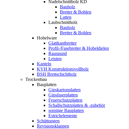
Nadelschnittholz KD
Bauholz
Bretter & Bohlen
Latten
Laubschnittholz
Bauholz
Bretter & Bohlen
Hobelware
Glattkantbretter
Profil-/Fasebretter & Hobeldielen
Rauspund
Leisten
Kanteln
KVH Konstruktionsvollholz
BSH Brettschichtholz
Trockenbau
Bauplatten
Gipskartonplatten
Gipsfaserplatten
Feuerschutzplatten
Schallschutzplatten & -zubehör
sonstige Bauplatten
Estrichelemente
Schüttungen
Revisionsklappen