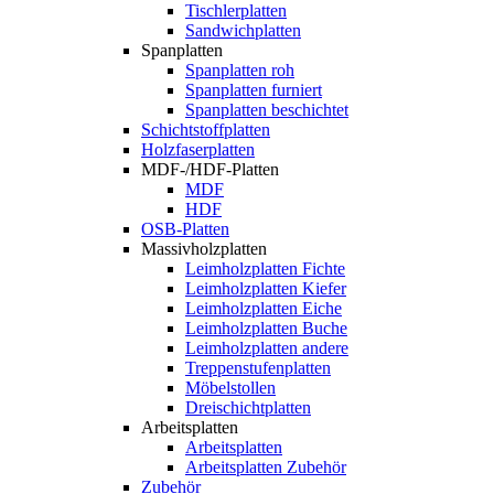
Tischlerplatten
Sandwichplatten
Spanplatten
Spanplatten roh
Spanplatten furniert
Spanplatten beschichtet
Schichtstoffplatten
Holzfaserplatten
MDF-/HDF-Platten
MDF
HDF
OSB-Platten
Massivholzplatten
Leimholzplatten Fichte
Leimholzplatten Kiefer
Leimholzplatten Eiche
Leimholzplatten Buche
Leimholzplatten andere
Treppenstufenplatten
Möbelstollen
Dreischichtplatten
Arbeitsplatten
Arbeitsplatten
Arbeitsplatten Zubehör
Zubehör