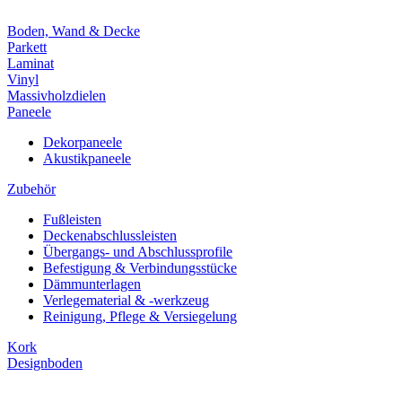
Boden, Wand & Decke
Parkett
Laminat
Vinyl
Massivholzdielen
Paneele
Dekorpaneele
Akustikpaneele
Zubehör
Fußleisten
Deckenabschlussleisten
Übergangs- und Abschlussprofile
Befestigung & Verbindungsstücke
Dämmunterlagen
Verlegematerial & -werkzeug
Reinigung, Pflege & Versiegelung
Kork
Designboden