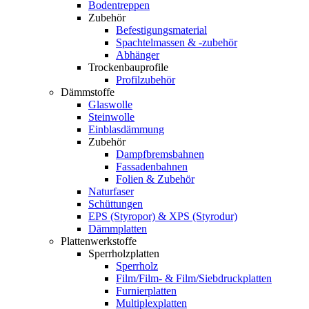
Bodentreppen
Zubehör
Befestigungsmaterial
Spachtelmassen & -zubehör
Abhänger
Trockenbauprofile
Profilzubehör
Dämmstoffe
Glaswolle
Steinwolle
Einblasdämmung
Zubehör
Dampfbremsbahnen
Fassadenbahnen
Folien & Zubehör
Naturfaser
Schüttungen
EPS (Styropor) & XPS (Styrodur)
Dämmplatten
Plattenwerkstoffe
Sperrholzplatten
Sperrholz
Film/Film- & Film/Siebdruckplatten
Furnierplatten
Multiplexplatten