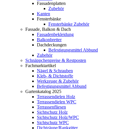
Fassadenplatten
Zubehör
Kanten
Fensterbänke
Fensterbänke Zubehör
Fassade, Balkon & Dach
Fassadenbekleidung
Balkonbretter
Dachdeckungen
Befestigungsmittel Abbund
Zubehör
Schnäppchenpreise & Restposten
Fachmarktartikel
Nägel & Schrauben
Kleb- & Dichtstoffe
Werkzeuge & Zubehör
Befestigungsmittel Abbund
Gartenkatalog 2025
Terrassendielen Holz
Terrassendielen WPC
Terrassenfliesen
Sichtschutz Holz
Sichtschutz Holz/WPC
Sichtschutz WPC
Dichtzäune/Rankgitter