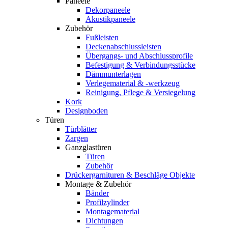
Paneele
Dekorpaneele
Akustikpaneele
Zubehör
Fußleisten
Deckenabschlussleisten
Übergangs- und Abschlussprofile
Befestigung & Verbindungsstücke
Dämmunterlagen
Verlegematerial & -werkzeug
Reinigung, Pflege & Versiegelung
Kork
Designboden
Türen
Türblätter
Zargen
Ganzglastüren
Türen
Zubehör
Drückergarnituren & Beschläge Objekte
Montage & Zubehör
Bänder
Profilzylinder
Montagematerial
Dichtungen