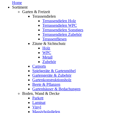
Home
Sortiment
Garten & Freizeit
Terassendielen
Terrassendielen Holz
Terrassendielen WPC
Terrassendielen Sonstiges
Terrassendielen Zubehör
Terassenfliesen
Zäune & Sichtschutz
Holz
WPC
Metall
Zubehör
Carports
Spielgeräte & Gartenmöbel
Gartengeräte & Zubehör
Gartenkonstruktionsholz
Beete & Pflanzen
Gartenhäuser & Bedachungen
Boden, Wand & Decke
Parkett
Laminat
Vinyl
Massivholzdielen