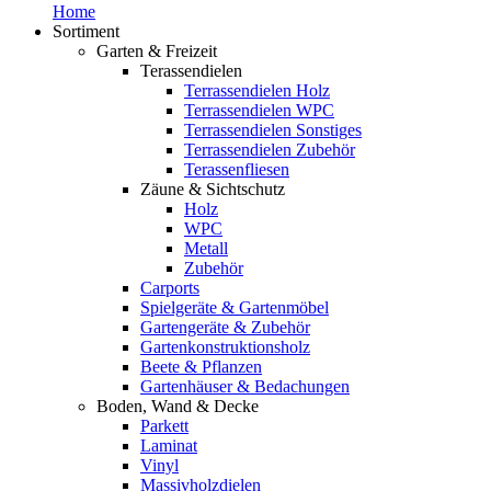
Home
Sortiment
Garten & Freizeit
Terassendielen
Terrassendielen Holz
Terrassendielen WPC
Terrassendielen Sonstiges
Terrassendielen Zubehör
Terassenfliesen
Zäune & Sichtschutz
Holz
WPC
Metall
Zubehör
Carports
Spielgeräte & Gartenmöbel
Gartengeräte & Zubehör
Gartenkonstruktionsholz
Beete & Pflanzen
Gartenhäuser & Bedachungen
Boden, Wand & Decke
Parkett
Laminat
Vinyl
Massivholzdielen