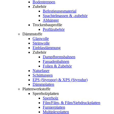
Bodentreppen
Zubehör
Befestigungsmaterial
Spachtelmassen & -zubehör
Abhänger
Trockenbauprofile
Profilzubehör
Dämmstoffe
Glaswolle
Steinwolle
Einblasdämmung
Zubehör
Dampfbremsbahnen
Fassadenbahnen
Folien & Zubehör
Naturfaser
Schüttungen
EPS (Styropor) & XPS (Styrodur)
Dämmplatten
Plattenwerkstoffe
Sperrholzplatten
Sperrholz
Film/Film- & Film/Siebdruckplatten
Furnierplatten
Multiplexplatten