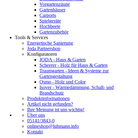
Vorgartenzäune
Gartenhäuser
Carports
Spielgeräte
Hochbeete
Gartenzubehör
Tools & Services
Energetische Sanierung
Joda Partnershop
Konfiguratoren
JODA - Haus & Garten
Scheerer - Holz für Haus & Garten
Traumgarten - Ideen & Systeme zur
Gartengestaltung
Osmo - Holz und Color
Isover - Wärmedämmung, Schall- und
Brandschutz
Produktinformationen
Artikel nicht gefunden?
Ihre Meinung ist uns wichtig!
Über uns
05141/3843-0
onlineshop@luhmann.info
Kontakt