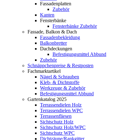
Fassadenplatten
Zubehör
Kanten
Fensterbänke
Fensterbänke Zubehör
Fassade, Balkon & Dach
Fassadenbekleidung
Balkonbretter
Dachdeckungen
Befestigungsmittel Abbund
Zubehör
Schnäppchenpreise & Restposten
Fachmarktartikel
Nägel & Schrauben
Kleb- & Dichtstoffe
Werkzeuge & Zubehör
Befestigungsmittel Abbund
Gartenkatalog 2025
Terrassendielen Holz
Terrassendielen WPC
Terrassenfliesen
Sichtschutz Holz
Sichtschutz Holz/WPC
Sichtschutz WPC
Dichtzäune/Rankgitter