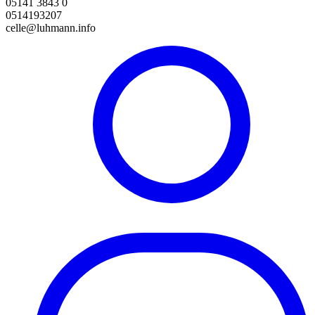
05141 3843 0
0514193207
celle@luhmann.info