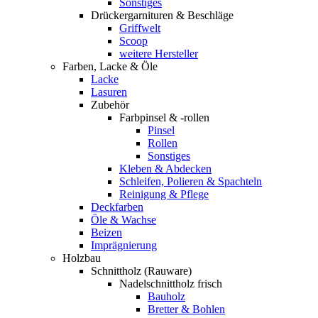
Sonstiges
Drückergarnituren & Beschläge
Griffwelt
Scoop
weitere Hersteller
Farben, Lacke & Öle
Lacke
Lasuren
Zubehör
Farbpinsel & -rollen
Pinsel
Rollen
Sonstiges
Kleben & Abdecken
Schleifen, Polieren & Spachteln
Reinigung & Pflege
Deckfarben
Öle & Wachse
Beizen
Imprägnierung
Holzbau
Schnittholz (Rauware)
Nadelschnittholz frisch
Bauholz
Bretter & Bohlen