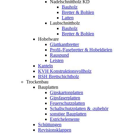
Nadelschnittholz KD
Bauholz
Bretter & Bohlen
Latten
Laubschnittholz
Bauholz
Bretter & Bohlen
Hobelware
Glattkantbretter
Profil-/Fasebretter & Hobeldielen
Rauspund
Leisten
Kanteln
KVH Konstruktionsvollholz
BSH Brettschichtholz
Trockenbau
Bauplatten
Gipskartonplatten
Gipsfaserplatten
Feuerschutzplatten
Schallschutzplatten & -zubehör
sonstige Bauplatten
Estrichelemente
Schüttungen
Revisionsklappen