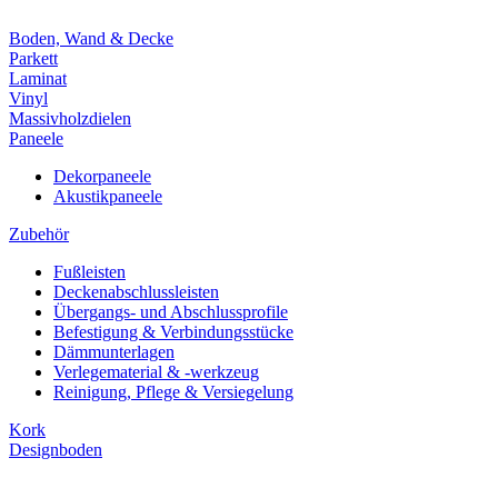
Boden, Wand & Decke
Parkett
Laminat
Vinyl
Massivholzdielen
Paneele
Dekorpaneele
Akustikpaneele
Zubehör
Fußleisten
Deckenabschlussleisten
Übergangs- und Abschlussprofile
Befestigung & Verbindungsstücke
Dämmunterlagen
Verlegematerial & -werkzeug
Reinigung, Pflege & Versiegelung
Kork
Designboden