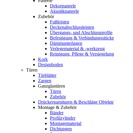
Paneele
Dekorpaneele
Akustikpaneele
Zubehör
Fußleisten
Deckenabschlussleisten
Übergangs- und Abschlussprofile
Befestigung & Verbindungsstücke
Dämmunterlagen
Verlegematerial & -werkzeug
Reinigung, Pflege & Versiegelung
Kork
Designboden
Türen
Türblätter
Zargen
Ganzglastüren
Türen
Zubehör
Drückergarnituren & Beschläge Objekte
Montage & Zubehör
Bänder
Profilzylinder
Montagematerial
Dichtungen