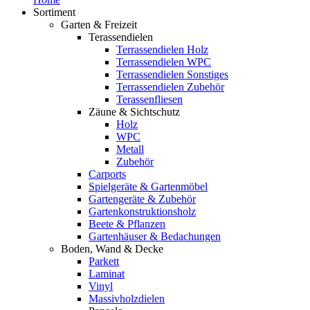
Sortiment
Garten & Freizeit
Terassendielen
Terrassendielen Holz
Terrassendielen WPC
Terrassendielen Sonstiges
Terrassendielen Zubehör
Terassenfliesen
Zäune & Sichtschutz
Holz
WPC
Metall
Zubehör
Carports
Spielgeräte & Gartenmöbel
Gartengeräte & Zubehör
Gartenkonstruktionsholz
Beete & Pflanzen
Gartenhäuser & Bedachungen
Boden, Wand & Decke
Parkett
Laminat
Vinyl
Massivholzdielen