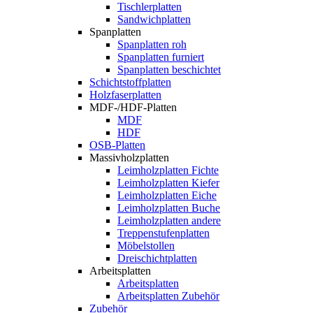
Tischlerplatten
Sandwichplatten
Spanplatten
Spanplatten roh
Spanplatten furniert
Spanplatten beschichtet
Schichtstoffplatten
Holzfaserplatten
MDF-/HDF-Platten
MDF
HDF
OSB-Platten
Massivholzplatten
Leimholzplatten Fichte
Leimholzplatten Kiefer
Leimholzplatten Eiche
Leimholzplatten Buche
Leimholzplatten andere
Treppenstufenplatten
Möbelstollen
Dreischichtplatten
Arbeitsplatten
Arbeitsplatten
Arbeitsplatten Zubehör
Zubehör