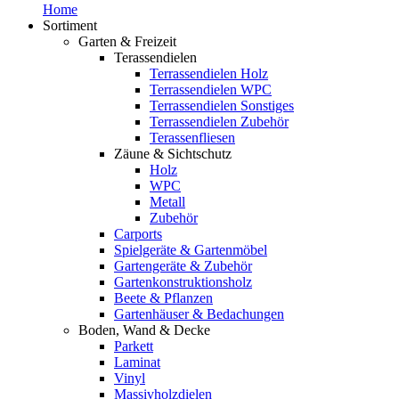
Home
Sortiment
Garten & Freizeit
Terassendielen
Terrassendielen Holz
Terrassendielen WPC
Terrassendielen Sonstiges
Terrassendielen Zubehör
Terassenfliesen
Zäune & Sichtschutz
Holz
WPC
Metall
Zubehör
Carports
Spielgeräte & Gartenmöbel
Gartengeräte & Zubehör
Gartenkonstruktionsholz
Beete & Pflanzen
Gartenhäuser & Bedachungen
Boden, Wand & Decke
Parkett
Laminat
Vinyl
Massivholzdielen