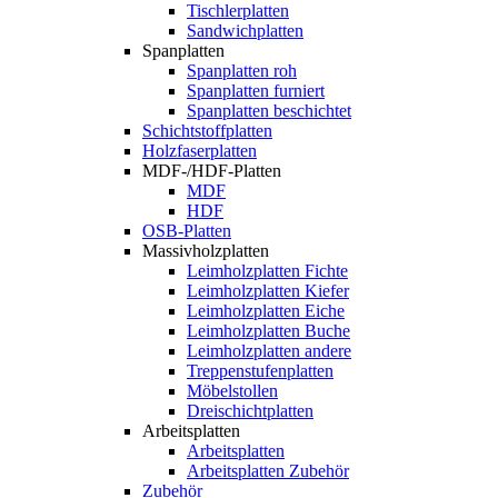
Tischlerplatten
Sandwichplatten
Spanplatten
Spanplatten roh
Spanplatten furniert
Spanplatten beschichtet
Schichtstoffplatten
Holzfaserplatten
MDF-/HDF-Platten
MDF
HDF
OSB-Platten
Massivholzplatten
Leimholzplatten Fichte
Leimholzplatten Kiefer
Leimholzplatten Eiche
Leimholzplatten Buche
Leimholzplatten andere
Treppenstufenplatten
Möbelstollen
Dreischichtplatten
Arbeitsplatten
Arbeitsplatten
Arbeitsplatten Zubehör
Zubehör