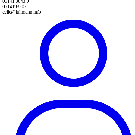
05141 3843 0
0514193207
celle@luhmann.info