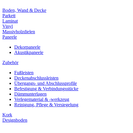
Boden, Wand & Decke
Parkett
Laminat
Vinyl
Massivholzdielen
Paneele
Dekorpaneele
Akustikpaneele
Zubehör
Fußleisten
Deckenabschlussleisten
Übergangs- und Abschlussprofile
Befestigung & Verbindungsstücke
Dämmunterlagen
Verlegematerial & -werkzeug
Reinigung, Pflege & Versiegelung
Kork
Designboden