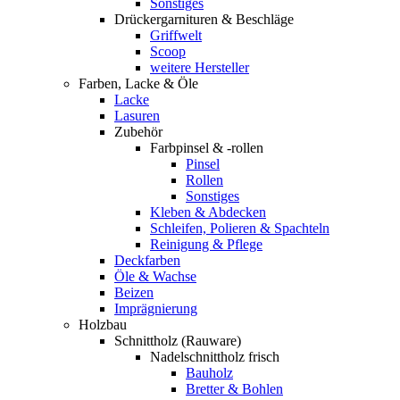
Sonstiges
Drückergarnituren & Beschläge
Griffwelt
Scoop
weitere Hersteller
Farben, Lacke & Öle
Lacke
Lasuren
Zubehör
Farbpinsel & -rollen
Pinsel
Rollen
Sonstiges
Kleben & Abdecken
Schleifen, Polieren & Spachteln
Reinigung & Pflege
Deckfarben
Öle & Wachse
Beizen
Imprägnierung
Holzbau
Schnittholz (Rauware)
Nadelschnittholz frisch
Bauholz
Bretter & Bohlen