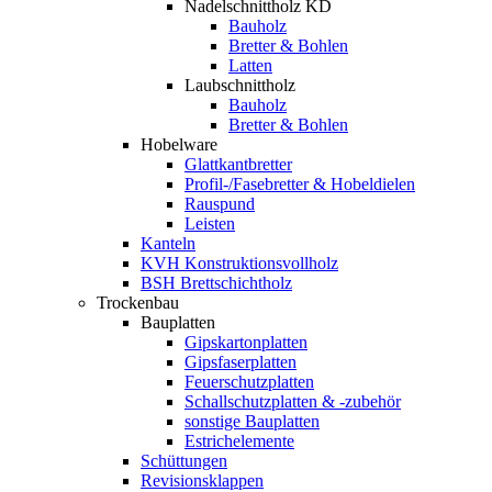
Nadelschnittholz KD
Bauholz
Bretter & Bohlen
Latten
Laubschnittholz
Bauholz
Bretter & Bohlen
Hobelware
Glattkantbretter
Profil-/Fasebretter & Hobeldielen
Rauspund
Leisten
Kanteln
KVH Konstruktionsvollholz
BSH Brettschichtholz
Trockenbau
Bauplatten
Gipskartonplatten
Gipsfaserplatten
Feuerschutzplatten
Schallschutzplatten & -zubehör
sonstige Bauplatten
Estrichelemente
Schüttungen
Revisionsklappen