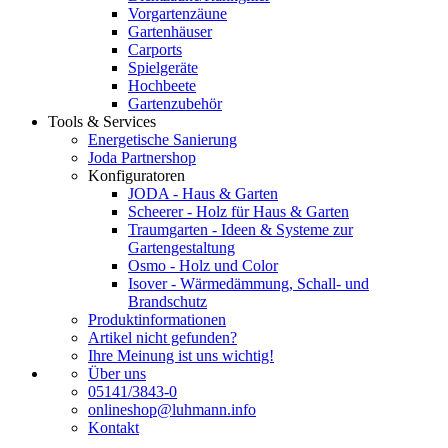
Vorgartenzäune
Gartenhäuser
Carports
Spielgeräte
Hochbeete
Gartenzubehör
Tools & Services
Energetische Sanierung
Joda Partnershop
Konfiguratoren
JODA - Haus & Garten
Scheerer - Holz für Haus & Garten
Traumgarten - Ideen & Systeme zur
Gartengestaltung
Osmo - Holz und Color
Isover - Wärmedämmung, Schall- und
Brandschutz
Produktinformationen
Artikel nicht gefunden?
Ihre Meinung ist uns wichtig!
Über uns
05141/3843-0
onlineshop@luhmann.info
Kontakt