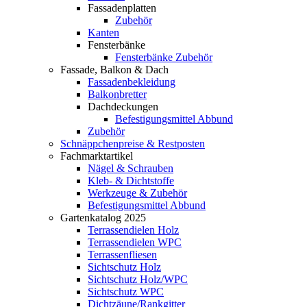
Fassadenplatten
Zubehör
Kanten
Fensterbänke
Fensterbänke Zubehör
Fassade, Balkon & Dach
Fassadenbekleidung
Balkonbretter
Dachdeckungen
Befestigungsmittel Abbund
Zubehör
Schnäppchenpreise & Restposten
Fachmarktartikel
Nägel & Schrauben
Kleb- & Dichtstoffe
Werkzeuge & Zubehör
Befestigungsmittel Abbund
Gartenkatalog 2025
Terrassendielen Holz
Terrassendielen WPC
Terrassenfliesen
Sichtschutz Holz
Sichtschutz Holz/WPC
Sichtschutz WPC
Dichtzäune/Rankgitter