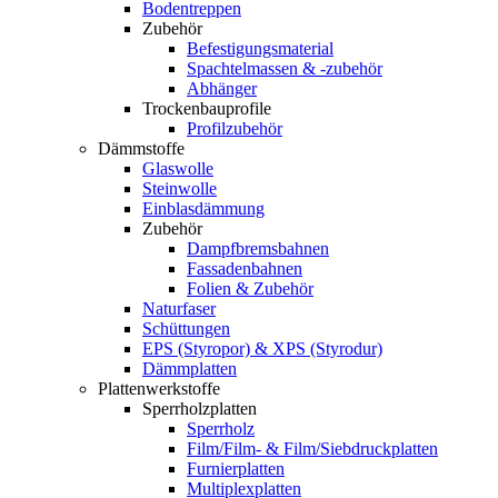
Bodentreppen
Zubehör
Befestigungsmaterial
Spachtelmassen & -zubehör
Abhänger
Trockenbauprofile
Profilzubehör
Dämmstoffe
Glaswolle
Steinwolle
Einblasdämmung
Zubehör
Dampfbremsbahnen
Fassadenbahnen
Folien & Zubehör
Naturfaser
Schüttungen
EPS (Styropor) & XPS (Styrodur)
Dämmplatten
Plattenwerkstoffe
Sperrholzplatten
Sperrholz
Film/Film- & Film/Siebdruckplatten
Furnierplatten
Multiplexplatten