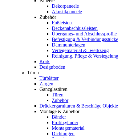
Paneele
Dekorpaneele
Akustikpaneele
Zubehör
Fußleisten
Deckenabschlussleisten
Übergangs- und Abschlussprofile
Befestigung & Verbindungsstücke
Dämmunterlagen
Verlegematerial & -werkzeug
Reinigung, Pflege & Versiegelung
Kork
Designboden
Türen
Türblätter
Zargen
Ganzglastüren
Türen
Zubehör
Drückergarnituren & Beschläge Objekte
Montage & Zubehör
Bänder
Profilzylinder
Montagematerial
Dichtungen