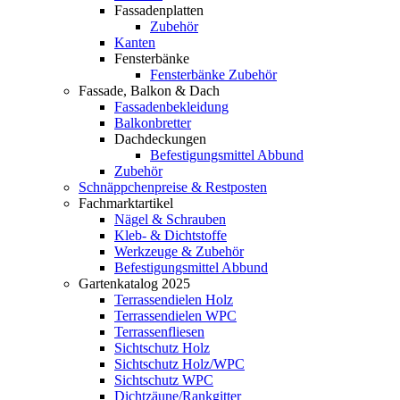
Fassadenplatten
Zubehör
Kanten
Fensterbänke
Fensterbänke Zubehör
Fassade, Balkon & Dach
Fassadenbekleidung
Balkonbretter
Dachdeckungen
Befestigungsmittel Abbund
Zubehör
Schnäppchenpreise & Restposten
Fachmarktartikel
Nägel & Schrauben
Kleb- & Dichtstoffe
Werkzeuge & Zubehör
Befestigungsmittel Abbund
Gartenkatalog 2025
Terrassendielen Holz
Terrassendielen WPC
Terrassenfliesen
Sichtschutz Holz
Sichtschutz Holz/WPC
Sichtschutz WPC
Dichtzäune/Rankgitter