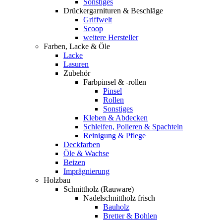
Sonstiges
Drückergarnituren & Beschläge
Griffwelt
Scoop
weitere Hersteller
Farben, Lacke & Öle
Lacke
Lasuren
Zubehör
Farbpinsel & -rollen
Pinsel
Rollen
Sonstiges
Kleben & Abdecken
Schleifen, Polieren & Spachteln
Reinigung & Pflege
Deckfarben
Öle & Wachse
Beizen
Imprägnierung
Holzbau
Schnittholz (Rauware)
Nadelschnittholz frisch
Bauholz
Bretter & Bohlen