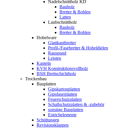
Nadelschnittholz KD
Bauholz
Bretter & Bohlen
Latten
Laubschnittholz
Bauholz
Bretter & Bohlen
Hobelware
Glattkantbretter
Profil-/Fasebretter & Hobeldielen
Rauspund
Leisten
Kanteln
KVH Konstruktionsvollholz
BSH Brettschichtholz
Trockenbau
Bauplatten
Gipskartonplatten
Gipsfaserplatten
Feuerschutzplatten
Schallschutzplatten & -zubehör
sonstige Bauplatten
Estrichelemente
Schüttungen
Revisionsklappen