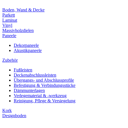
Boden, Wand & Decke
Parkett
Laminat
Vinyl
Massivholzdielen
Paneele
Dekorpaneele
Akustikpaneele
Zubehör
Fußleisten
Deckenabschlussleisten
Übergangs- und Abschlussprofile
Befestigung & Verbindungsstücke
Dämmunterlagen
Verlegematerial & -werkzeug
Reinigung, Pflege & Versiegelung
Kork
Designboden