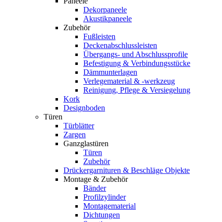
Paneele
Dekorpaneele
Akustikpaneele
Zubehör
Fußleisten
Deckenabschlussleisten
Übergangs- und Abschlussprofile
Befestigung & Verbindungsstücke
Dämmunterlagen
Verlegematerial & -werkzeug
Reinigung, Pflege & Versiegelung
Kork
Designboden
Türen
Türblätter
Zargen
Ganzglastüren
Türen
Zubehör
Drückergarnituren & Beschläge Objekte
Montage & Zubehör
Bänder
Profilzylinder
Montagematerial
Dichtungen