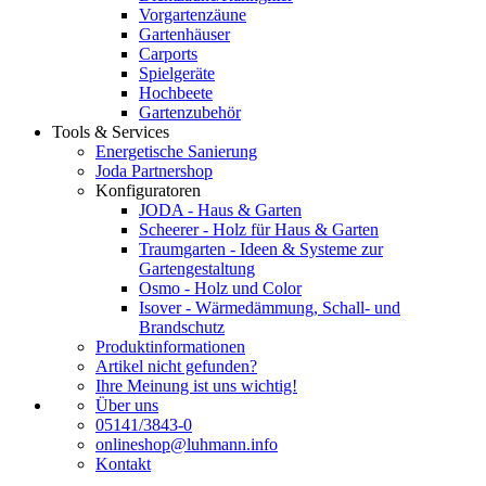
Vorgartenzäune
Gartenhäuser
Carports
Spielgeräte
Hochbeete
Gartenzubehör
Tools & Services
Energetische Sanierung
Joda Partnershop
Konfiguratoren
JODA - Haus & Garten
Scheerer - Holz für Haus & Garten
Traumgarten - Ideen & Systeme zur
Gartengestaltung
Osmo - Holz und Color
Isover - Wärmedämmung, Schall- und
Brandschutz
Produktinformationen
Artikel nicht gefunden?
Ihre Meinung ist uns wichtig!
Über uns
05141/3843-0
onlineshop@luhmann.info
Kontakt