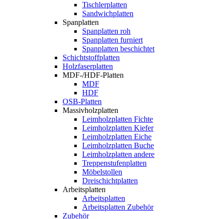
Tischlerplatten
Sandwichplatten
Spanplatten
Spanplatten roh
Spanplatten furniert
Spanplatten beschichtet
Schichtstoffplatten
Holzfaserplatten
MDF-/HDF-Platten
MDF
HDF
OSB-Platten
Massivholzplatten
Leimholzplatten Fichte
Leimholzplatten Kiefer
Leimholzplatten Eiche
Leimholzplatten Buche
Leimholzplatten andere
Treppenstufenplatten
Möbelstollen
Dreischichtplatten
Arbeitsplatten
Arbeitsplatten
Arbeitsplatten Zubehör
Zubehör