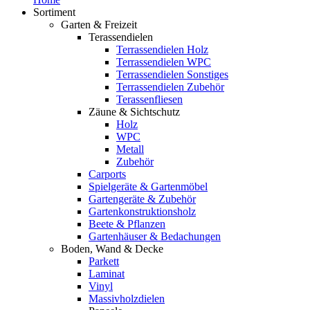
Sortiment
Garten & Freizeit
Terassendielen
Terrassendielen Holz
Terrassendielen WPC
Terrassendielen Sonstiges
Terrassendielen Zubehör
Terassenfliesen
Zäune & Sichtschutz
Holz
WPC
Metall
Zubehör
Carports
Spielgeräte & Gartenmöbel
Gartengeräte & Zubehör
Gartenkonstruktionsholz
Beete & Pflanzen
Gartenhäuser & Bedachungen
Boden, Wand & Decke
Parkett
Laminat
Vinyl
Massivholzdielen