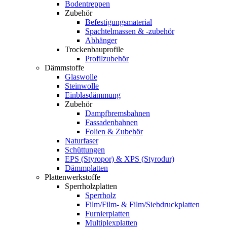
Bodentreppen
Zubehör
Befestigungsmaterial
Spachtelmassen & -zubehör
Abhänger
Trockenbauprofile
Profilzubehör
Dämmstoffe
Glaswolle
Steinwolle
Einblasdämmung
Zubehör
Dampfbremsbahnen
Fassadenbahnen
Folien & Zubehör
Naturfaser
Schüttungen
EPS (Styropor) & XPS (Styrodur)
Dämmplatten
Plattenwerkstoffe
Sperrholzplatten
Sperrholz
Film/Film- & Film/Siebdruckplatten
Furnierplatten
Multiplexplatten