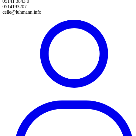
05141 3843 0
0514193207
celle@luhmann.info