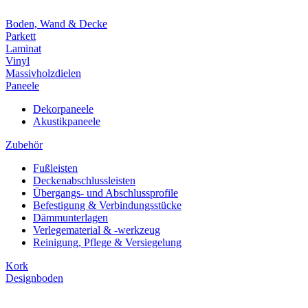
Boden, Wand & Decke
Parkett
Laminat
Vinyl
Massivholzdielen
Paneele
Dekorpaneele
Akustikpaneele
Zubehör
Fußleisten
Deckenabschlussleisten
Übergangs- und Abschlussprofile
Befestigung & Verbindungsstücke
Dämmunterlagen
Verlegematerial & -werkzeug
Reinigung, Pflege & Versiegelung
Kork
Designboden