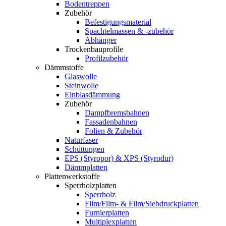
Bodentreppen
Zubehör
Befestigungsmaterial
Spachtelmassen & -zubehör
Abhänger
Trockenbauprofile
Profilzubehör
Dämmstoffe
Glaswolle
Steinwolle
Einblasdämmung
Zubehör
Dampfbremsbahnen
Fassadenbahnen
Folien & Zubehör
Naturfaser
Schüttungen
EPS (Styropor) & XPS (Styrodur)
Dämmplatten
Plattenwerkstoffe
Sperrholzplatten
Sperrholz
Film/Film- & Film/Siebdruckplatten
Furnierplatten
Multiplexplatten