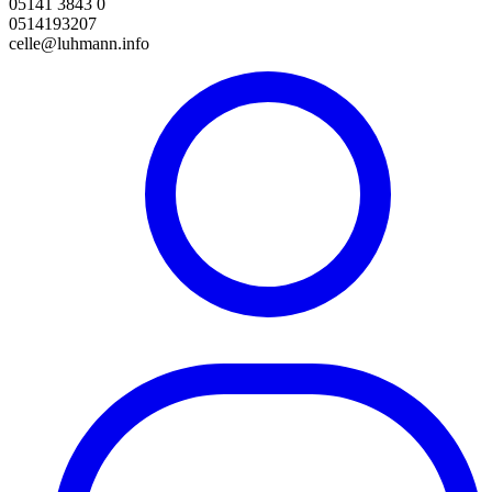
05141 3843 0
0514193207
celle@luhmann.info