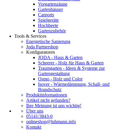
Vorgartenzäune
Gartenhäuser
Carports
Spielgeräte
Hochbeete
Gartenzubehör
Tools & Services
Energetische Sanierung
Joda Partnershop
Konfiguratoren
JODA - Haus & Garten
Scheerer - Holz für Haus & Garten
Traumgarten - Ideen & Systeme zur
Gartengestaltung
Osmo - Holz und Color
Isover - Wärmedämmung, Schall- und
Brandschutz
Produktinformationen
Artikel nicht gefunden?
Ihre Meinung ist uns wichtig!
Über uns
05141/3843-0
onlineshop@luhmann.info
Kontakt