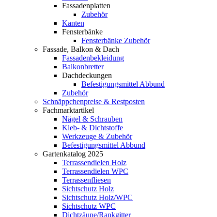
Fassadenplatten
Zubehör
Kanten
Fensterbänke
Fensterbänke Zubehör
Fassade, Balkon & Dach
Fassadenbekleidung
Balkonbretter
Dachdeckungen
Befestigungsmittel Abbund
Zubehör
Schnäppchenpreise & Restposten
Fachmarktartikel
Nägel & Schrauben
Kleb- & Dichtstoffe
Werkzeuge & Zubehör
Befestigungsmittel Abbund
Gartenkatalog 2025
Terrassendielen Holz
Terrassendielen WPC
Terrassenfliesen
Sichtschutz Holz
Sichtschutz Holz/WPC
Sichtschutz WPC
Dichtzäune/Rankgitter