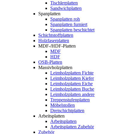
Tischlerplatten
Sandwichplatten
Spanplatten
Spanplatten roh
Spanplatten furniert
Spanplatten beschichtet
Schichtstoffplatten
Holzfaserplatten
MDF-/HDF-Platten
MDF
HDF
OSB-Platten
Massivholzplatten
Leimholzplatten Fichte
Leimholzplatten Kiefer
Leimholzplatten Eiche
Leimholzplatten Buche
Leimholzplatten andere
Treppenstufenplatten
Möbelstollen
Dreischichtplatten
Arbeitsplatten
Arbeitsplatten
Arbeitsplatten Zubehör
Zubehör