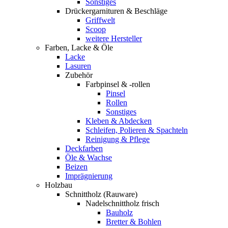
Sonstiges
Drückergarnituren & Beschläge
Griffwelt
Scoop
weitere Hersteller
Farben, Lacke & Öle
Lacke
Lasuren
Zubehör
Farbpinsel & -rollen
Pinsel
Rollen
Sonstiges
Kleben & Abdecken
Schleifen, Polieren & Spachteln
Reinigung & Pflege
Deckfarben
Öle & Wachse
Beizen
Imprägnierung
Holzbau
Schnittholz (Rauware)
Nadelschnittholz frisch
Bauholz
Bretter & Bohlen