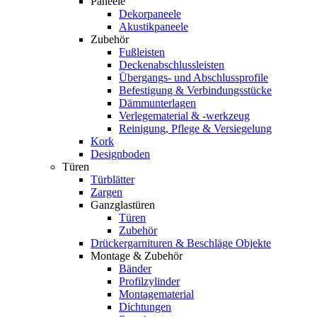
Paneele
Dekorpaneele
Akustikpaneele
Zubehör
Fußleisten
Deckenabschlussleisten
Übergangs- und Abschlussprofile
Befestigung & Verbindungsstücke
Dämmunterlagen
Verlegematerial & -werkzeug
Reinigung, Pflege & Versiegelung
Kork
Designboden
Türen
Türblätter
Zargen
Ganzglastüren
Türen
Zubehör
Drückergarnituren & Beschläge Objekte
Montage & Zubehör
Bänder
Profilzylinder
Montagematerial
Dichtungen