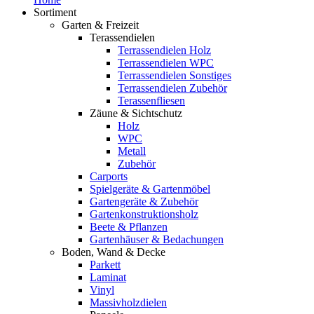
Sortiment
Garten & Freizeit
Terassendielen
Terrassendielen Holz
Terrassendielen WPC
Terrassendielen Sonstiges
Terrassendielen Zubehör
Terassenfliesen
Zäune & Sichtschutz
Holz
WPC
Metall
Zubehör
Carports
Spielgeräte & Gartenmöbel
Gartengeräte & Zubehör
Gartenkonstruktionsholz
Beete & Pflanzen
Gartenhäuser & Bedachungen
Boden, Wand & Decke
Parkett
Laminat
Vinyl
Massivholzdielen