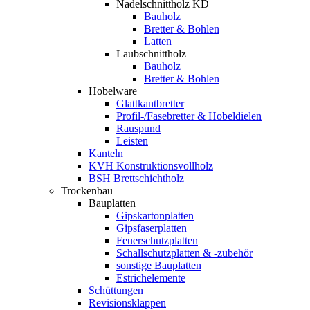
Nadelschnittholz KD
Bauholz
Bretter & Bohlen
Latten
Laubschnittholz
Bauholz
Bretter & Bohlen
Hobelware
Glattkantbretter
Profil-/Fasebretter & Hobeldielen
Rauspund
Leisten
Kanteln
KVH Konstruktionsvollholz
BSH Brettschichtholz
Trockenbau
Bauplatten
Gipskartonplatten
Gipsfaserplatten
Feuerschutzplatten
Schallschutzplatten & -zubehör
sonstige Bauplatten
Estrichelemente
Schüttungen
Revisionsklappen