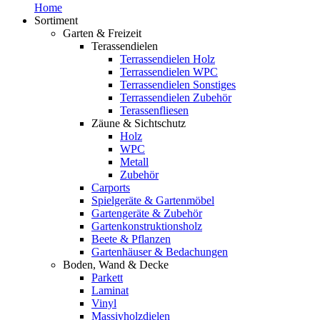
Home
Sortiment
Garten & Freizeit
Terassendielen
Terrassendielen Holz
Terrassendielen WPC
Terrassendielen Sonstiges
Terrassendielen Zubehör
Terassenfliesen
Zäune & Sichtschutz
Holz
WPC
Metall
Zubehör
Carports
Spielgeräte & Gartenmöbel
Gartengeräte & Zubehör
Gartenkonstruktionsholz
Beete & Pflanzen
Gartenhäuser & Bedachungen
Boden, Wand & Decke
Parkett
Laminat
Vinyl
Massivholzdielen