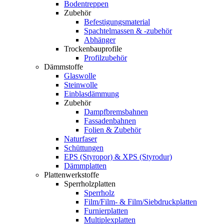
Bodentreppen
Zubehör
Befestigungsmaterial
Spachtelmassen & -zubehör
Abhänger
Trockenbauprofile
Profilzubehör
Dämmstoffe
Glaswolle
Steinwolle
Einblasdämmung
Zubehör
Dampfbremsbahnen
Fassadenbahnen
Folien & Zubehör
Naturfaser
Schüttungen
EPS (Styropor) & XPS (Styrodur)
Dämmplatten
Plattenwerkstoffe
Sperrholzplatten
Sperrholz
Film/Film- & Film/Siebdruckplatten
Furnierplatten
Multiplexplatten