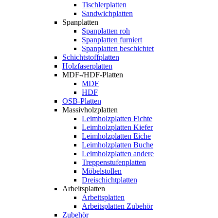
Tischlerplatten
Sandwichplatten
Spanplatten
Spanplatten roh
Spanplatten furniert
Spanplatten beschichtet
Schichtstoffplatten
Holzfaserplatten
MDF-/HDF-Platten
MDF
HDF
OSB-Platten
Massivholzplatten
Leimholzplatten Fichte
Leimholzplatten Kiefer
Leimholzplatten Eiche
Leimholzplatten Buche
Leimholzplatten andere
Treppenstufenplatten
Möbelstollen
Dreischichtplatten
Arbeitsplatten
Arbeitsplatten
Arbeitsplatten Zubehör
Zubehör