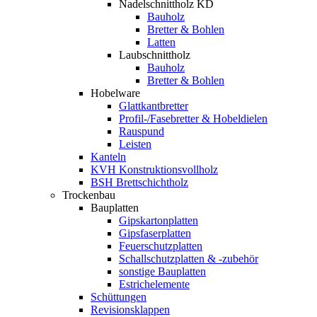
Nadelschnittholz KD
Bauholz
Bretter & Bohlen
Latten
Laubschnittholz
Bauholz
Bretter & Bohlen
Hobelware
Glattkantbretter
Profil-/Fasebretter & Hobeldielen
Rauspund
Leisten
Kanteln
KVH Konstruktionsvollholz
BSH Brettschichtholz
Trockenbau
Bauplatten
Gipskartonplatten
Gipsfaserplatten
Feuerschutzplatten
Schallschutzplatten & -zubehör
sonstige Bauplatten
Estrichelemente
Schüttungen
Revisionsklappen