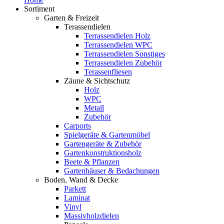
Sortiment
Garten & Freizeit
Terassendielen
Terrassendielen Holz
Terrassendielen WPC
Terrassendielen Sonstiges
Terrassendielen Zubehör
Terassenfliesen
Zäune & Sichtschutz
Holz
WPC
Metall
Zubehör
Carports
Spielgeräte & Gartenmöbel
Gartengeräte & Zubehör
Gartenkonstruktionsholz
Beete & Pflanzen
Gartenhäuser & Bedachungen
Boden, Wand & Decke
Parkett
Laminat
Vinyl
Massivholzdielen