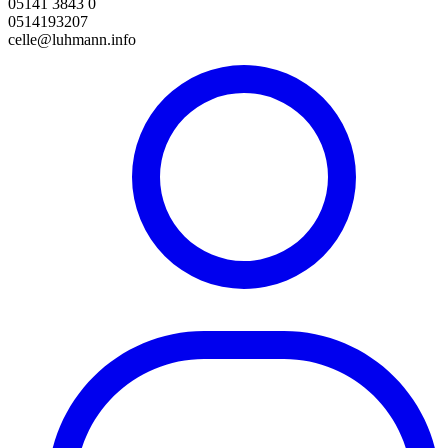
05141 3843 0
0514193207
celle@luhmann.info