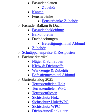
Fassadenplatten
Zubehör
Kanten
Fensterbänke
Fensterbänke Zubehör
Fassade, Balkon & Dach
Fassadenbekleidung
Balkonbretter
Dachdeckungen
Befestigungsmittel Abbund
Zubehör
Schnäppchenpreise & Restposten
Fachmarktartikel
Nägel & Schrauben
Kleb- & Dichtstoffe
Werkzeuge & Zubehör
Befestigungsmittel Abbund
Gartenkatalog 2025
Terrassendielen Holz
Terrassendielen WPC
Terrassenfliesen
Sichtschutz Holz
Sichtschutz Holz/WPC
Sichtschutz WPC
Dichtzäune/Rankgitter