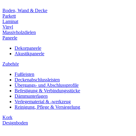
Boden, Wand & Decke
Parkett
Laminat
Vinyl
Massivholzdielen
Paneele
Dekorpaneele
Akustikpaneele
Zubehör
Fußleisten
Deckenabschlussleisten
Übergangs- und Abschlussprofile
Befestigung & Verbindungsstücke
Dämmunterlagen
Verlegematerial & -werkzeug
Reinigung, Pflege & Versiegelung
Kork
Designboden