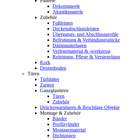
Paneele
Dekorpaneele
Akustikpaneele
Zubehör
Fußleisten
Deckenabschlussleisten
Übergangs- und Abschlussprofile
Befestigung & Verbindungsstücke
Dämmunterlagen
Verlegematerial & -werkzeug
Reinigung, Pflege & Versiegelung
Kork
Designboden
Türen
Türblätter
Zargen
Ganzglastüren
Türen
Zubehör
Drückergarnituren & Beschläge Objekte
Montage & Zubehör
Bänder
Profilzylinder
Montagematerial
Dichtungen