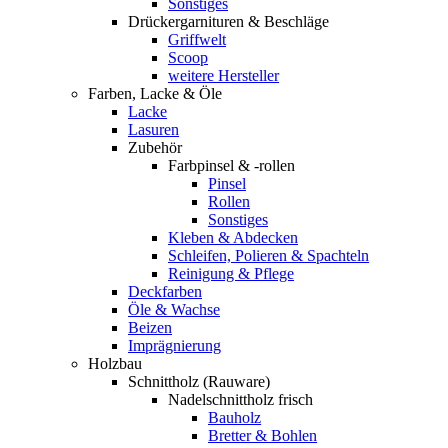
Sonstiges
Drückergarnituren & Beschläge
Griffwelt
Scoop
weitere Hersteller
Farben, Lacke & Öle
Lacke
Lasuren
Zubehör
Farbpinsel & -rollen
Pinsel
Rollen
Sonstiges
Kleben & Abdecken
Schleifen, Polieren & Spachteln
Reinigung & Pflege
Deckfarben
Öle & Wachse
Beizen
Imprägnierung
Holzbau
Schnittholz (Rauware)
Nadelschnittholz frisch
Bauholz
Bretter & Bohlen