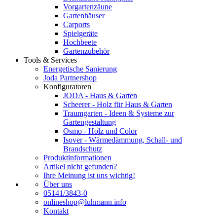
Vorgartenzäune
Gartenhäuser
Carports
Spielgeräte
Hochbeete
Gartenzubehör
Tools & Services
Energetische Sanierung
Joda Partnershop
Konfiguratoren
JODA - Haus & Garten
Scheerer - Holz für Haus & Garten
Traumgarten - Ideen & Systeme zur
Gartengestaltung
Osmo - Holz und Color
Isover - Wärmedämmung, Schall- und
Brandschutz
Produktinformationen
Artikel nicht gefunden?
Ihre Meinung ist uns wichtig!
Über uns
05141/3843-0
onlineshop@luhmann.info
Kontakt