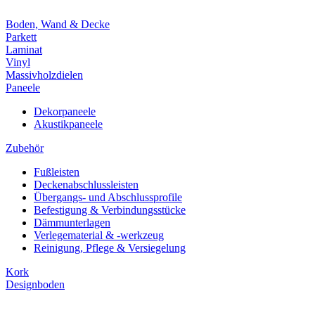
Boden, Wand & Decke
Parkett
Laminat
Vinyl
Massivholzdielen
Paneele
Dekorpaneele
Akustikpaneele
Zubehör
Fußleisten
Deckenabschlussleisten
Übergangs- und Abschlussprofile
Befestigung & Verbindungsstücke
Dämmunterlagen
Verlegematerial & -werkzeug
Reinigung, Pflege & Versiegelung
Kork
Designboden