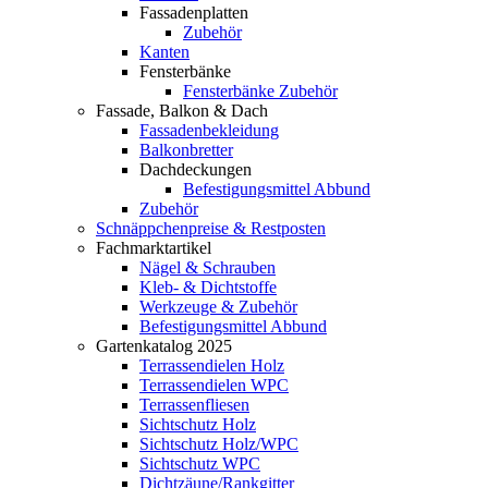
Fassadenplatten
Zubehör
Kanten
Fensterbänke
Fensterbänke Zubehör
Fassade, Balkon & Dach
Fassadenbekleidung
Balkonbretter
Dachdeckungen
Befestigungsmittel Abbund
Zubehör
Schnäppchenpreise & Restposten
Fachmarktartikel
Nägel & Schrauben
Kleb- & Dichtstoffe
Werkzeuge & Zubehör
Befestigungsmittel Abbund
Gartenkatalog 2025
Terrassendielen Holz
Terrassendielen WPC
Terrassenfliesen
Sichtschutz Holz
Sichtschutz Holz/WPC
Sichtschutz WPC
Dichtzäune/Rankgitter