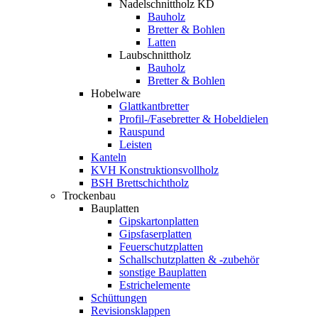
Nadelschnittholz KD
Bauholz
Bretter & Bohlen
Latten
Laubschnittholz
Bauholz
Bretter & Bohlen
Hobelware
Glattkantbretter
Profil-/Fasebretter & Hobeldielen
Rauspund
Leisten
Kanteln
KVH Konstruktionsvollholz
BSH Brettschichtholz
Trockenbau
Bauplatten
Gipskartonplatten
Gipsfaserplatten
Feuerschutzplatten
Schallschutzplatten & -zubehör
sonstige Bauplatten
Estrichelemente
Schüttungen
Revisionsklappen