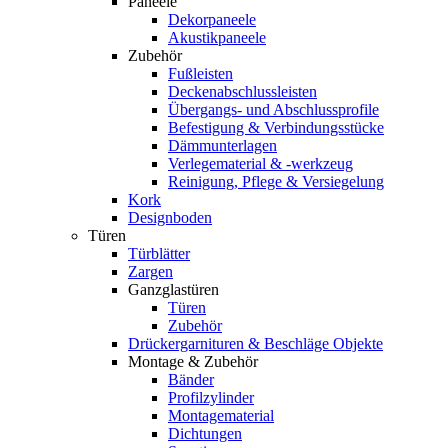
Paneele
Dekorpaneele
Akustikpaneele
Zubehör
Fußleisten
Deckenabschlussleisten
Übergangs- und Abschlussprofile
Befestigung & Verbindungsstücke
Dämmunterlagen
Verlegematerial & -werkzeug
Reinigung, Pflege & Versiegelung
Kork
Designboden
Türen
Türblätter
Zargen
Ganzglastüren
Türen
Zubehör
Drückergarnituren & Beschläge Objekte
Montage & Zubehör
Bänder
Profilzylinder
Montagematerial
Dichtungen