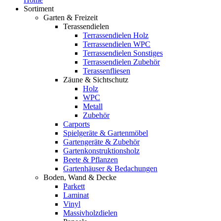
Sortiment
Garten & Freizeit
Terassendielen
Terrassendielen Holz
Terrassendielen WPC
Terrassendielen Sonstiges
Terrassendielen Zubehör
Terassenfliesen
Zäune & Sichtschutz
Holz
WPC
Metall
Zubehör
Carports
Spielgeräte & Gartenmöbel
Gartengeräte & Zubehör
Gartenkonstruktionsholz
Beete & Pflanzen
Gartenhäuser & Bedachungen
Boden, Wand & Decke
Parkett
Laminat
Vinyl
Massivholzdielen