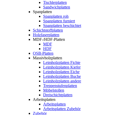
Tischlerplatten
Sandwichplatten
Spanplatten
Spanplatten roh
Spanplatten furniert
Spanplatten beschichtet
Schichtstoffplatten
Holzfaserplatten
MDF-/HDF-Platten
MDF
HDF
OSB-Platten
Massivholzplatten
Leimholzplatten Fichte
Leimholzplatten Kiefer
Leimholzplatten Eiche
Leimholzplatten Buche
Leimholzplatten andere
Treppenstufenplatten
Möbelstollen
Dreischichtplatten
Arbeitsplatten
Arbeitsplatten
Arbeitsplatten Zubehör
Zubehör