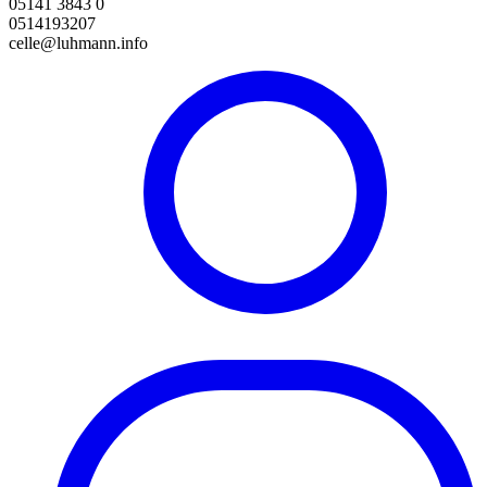
05141 3843 0
0514193207
celle@luhmann.info