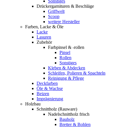
Sonstiges
Drückergarnituren & Beschläge
Griffwelt
Scoop
weitere Hersteller
Farben, Lacke & Öle
Lacke
Lasuren
Zubehör
Farbpinsel & -rollen
Pinsel
Rollen
Sonstiges
Kleben & Abdecken
Schleifen, Polieren & Spachteln
Reinigung & Pflege
Deckfarben
Öle & Wachse
Beizen
Imprägnierung
Holzbau
Schnittholz (Rauware)
Nadelschnittholz frisch
Bauholz
Bretter & Bohlen