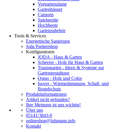
Vorgartenzäune
Gartenhäuser
Carports
Spielgeräte
Hochbeete
Gartenzubehör
Tools & Services
Energetische Sanierung
Joda Partnershop
Konfiguratoren
JODA - Haus & Garten
Scheerer - Holz für Haus & Garten
Traumgarten - Ideen & Systeme zur
Gartengestaltung
Osmo - Holz und Color
Isover - Wärmedämmung, Schall- und
Brandschutz
Produktinformationen
Artikel nicht gefunden?
Ihre Meinung ist uns wichtig!
Über uns
05141/3843-0
onlineshop@luhmann.info
Kontakt