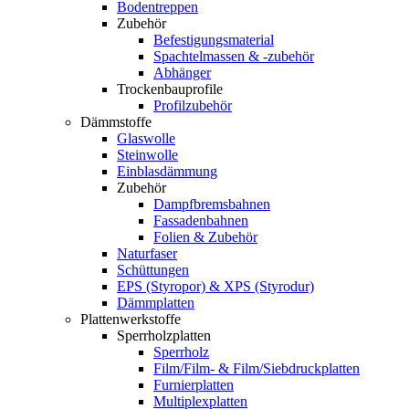
Bodentreppen
Zubehör
Befestigungsmaterial
Spachtelmassen & -zubehör
Abhänger
Trockenbauprofile
Profilzubehör
Dämmstoffe
Glaswolle
Steinwolle
Einblasdämmung
Zubehör
Dampfbremsbahnen
Fassadenbahnen
Folien & Zubehör
Naturfaser
Schüttungen
EPS (Styropor) & XPS (Styrodur)
Dämmplatten
Plattenwerkstoffe
Sperrholzplatten
Sperrholz
Film/Film- & Film/Siebdruckplatten
Furnierplatten
Multiplexplatten