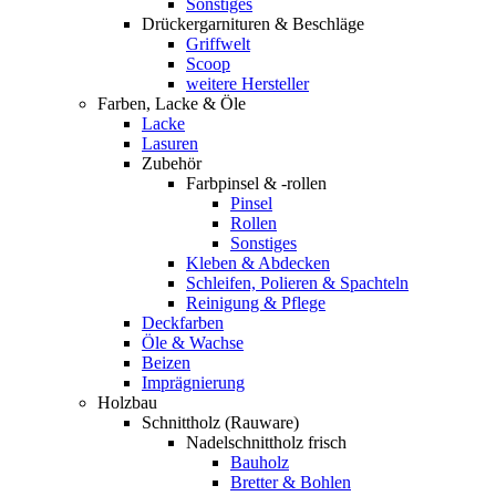
Sonstiges
Drückergarnituren & Beschläge
Griffwelt
Scoop
weitere Hersteller
Farben, Lacke & Öle
Lacke
Lasuren
Zubehör
Farbpinsel & -rollen
Pinsel
Rollen
Sonstiges
Kleben & Abdecken
Schleifen, Polieren & Spachteln
Reinigung & Pflege
Deckfarben
Öle & Wachse
Beizen
Imprägnierung
Holzbau
Schnittholz (Rauware)
Nadelschnittholz frisch
Bauholz
Bretter & Bohlen