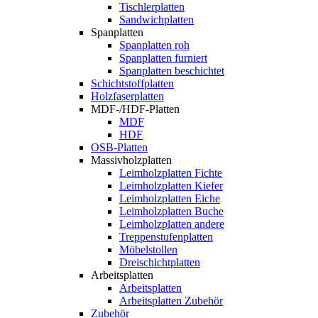
Tischlerplatten
Sandwichplatten
Spanplatten
Spanplatten roh
Spanplatten furniert
Spanplatten beschichtet
Schichtstoffplatten
Holzfaserplatten
MDF-/HDF-Platten
MDF
HDF
OSB-Platten
Massivholzplatten
Leimholzplatten Fichte
Leimholzplatten Kiefer
Leimholzplatten Eiche
Leimholzplatten Buche
Leimholzplatten andere
Treppenstufenplatten
Möbelstollen
Dreischichtplatten
Arbeitsplatten
Arbeitsplatten
Arbeitsplatten Zubehör
Zubehör