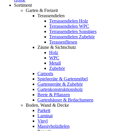
Sortiment
Garten & Freizeit
Terassendielen
Terrassendielen Holz
Terrassendielen WPC
Terrassendielen Sonstiges
Terrassendielen Zubehör
Terassenfliesen
Zäune & Sichtschutz
Holz
WPC
Metall
Zubehör
Carports
Spielgeräte & Gartenmöbel
Gartengeräte & Zubehör
Gartenkonstruktionsholz
Beete & Pflanzen
Gartenhäuser & Bedachungen
Boden, Wand & Decke
Parkett
Laminat
Vinyl
Massivholzdielen