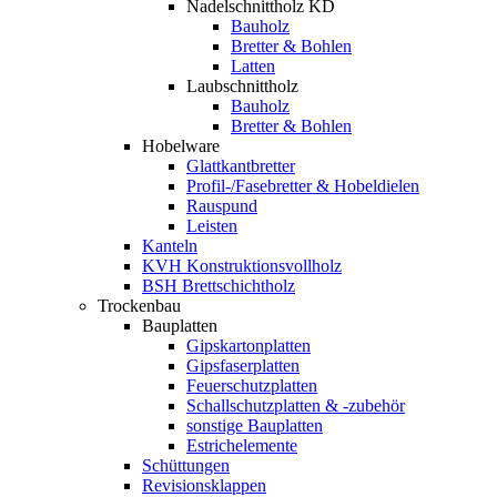
Nadelschnittholz KD
Bauholz
Bretter & Bohlen
Latten
Laubschnittholz
Bauholz
Bretter & Bohlen
Hobelware
Glattkantbretter
Profil-/Fasebretter & Hobeldielen
Rauspund
Leisten
Kanteln
KVH Konstruktionsvollholz
BSH Brettschichtholz
Trockenbau
Bauplatten
Gipskartonplatten
Gipsfaserplatten
Feuerschutzplatten
Schallschutzplatten & -zubehör
sonstige Bauplatten
Estrichelemente
Schüttungen
Revisionsklappen