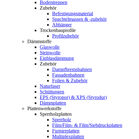
Bodentreppen
Zubehör
Befestigungsmaterial
Spachtelmassen & -zubehör
Abhänger
Trockenbauprofile
Profilzubehör
Dämmstoffe
Glaswolle
Steinwolle
Einblasdämmung
Zubehör
Dampfbremsbahnen
Fassadenbahnen
Folien & Zubehör
Naturfaser
Schüttungen
EPS (Styropor) & XPS (Styrodur)
Dämmplatten
Plattenwerkstoffe
Sperrholzplatten
Sperrholz
Film/Film- & Film/Siebdruckplatten
Furnierplatten
Multiplexplatten