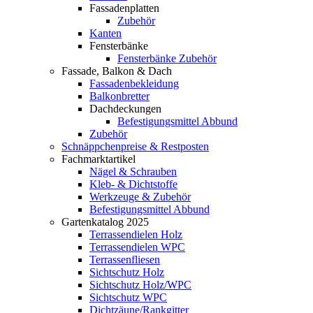
Fassadenplatten
Zubehör
Kanten
Fensterbänke
Fensterbänke Zubehör
Fassade, Balkon & Dach
Fassadenbekleidung
Balkonbretter
Dachdeckungen
Befestigungsmittel Abbund
Zubehör
Schnäppchenpreise & Restposten
Fachmarktartikel
Nägel & Schrauben
Kleb- & Dichtstoffe
Werkzeuge & Zubehör
Befestigungsmittel Abbund
Gartenkatalog 2025
Terrassendielen Holz
Terrassendielen WPC
Terrassenfliesen
Sichtschutz Holz
Sichtschutz Holz/WPC
Sichtschutz WPC
Dichtzäune/Rankgitter