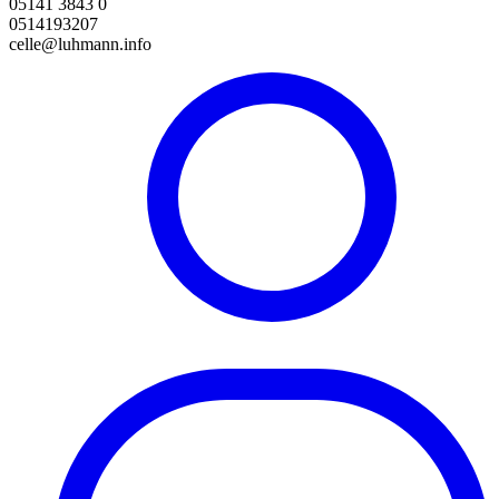
05141 3843 0
0514193207
celle@luhmann.info