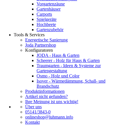
Vorgartenzäune
Gartenhäuser
Carports
Spielgeräte
Hochbeete
Gartenzubehör
Tools & Services
Energetische Sanierung
Joda Partnershop
Konfiguratoren
JODA - Haus & Garten
Scheerer - Holz für Haus & Garten
Traumgarten - Ideen & Systeme zur
Gartengestaltung
Osmo - Holz und Color
Isover - Wärmedämmung, Schall- und
Brandschutz
Produktinformationen
Artikel nicht gefunden?
Ihre Meinung ist uns wichtig!
Über uns
05141/3843-0
onlineshop@luhmann.info
Kontakt