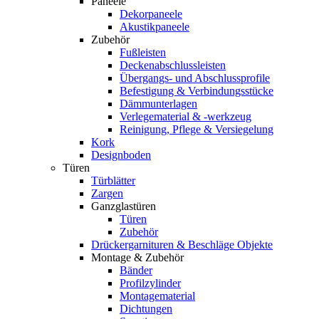
Paneele
Dekorpaneele
Akustikpaneele
Zubehör
Fußleisten
Deckenabschlussleisten
Übergangs- und Abschlussprofile
Befestigung & Verbindungsstücke
Dämmunterlagen
Verlegematerial & -werkzeug
Reinigung, Pflege & Versiegelung
Kork
Designboden
Türen
Türblätter
Zargen
Ganzglastüren
Türen
Zubehör
Drückergarnituren & Beschläge Objekte
Montage & Zubehör
Bänder
Profilzylinder
Montagematerial
Dichtungen