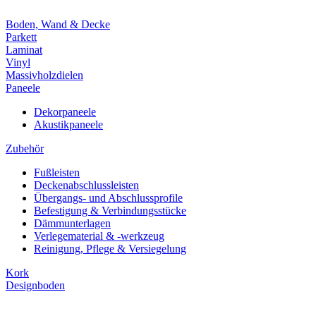
Boden, Wand & Decke
Parkett
Laminat
Vinyl
Massivholzdielen
Paneele
Dekorpaneele
Akustikpaneele
Zubehör
Fußleisten
Deckenabschlussleisten
Übergangs- und Abschlussprofile
Befestigung & Verbindungsstücke
Dämmunterlagen
Verlegematerial & -werkzeug
Reinigung, Pflege & Versiegelung
Kork
Designboden