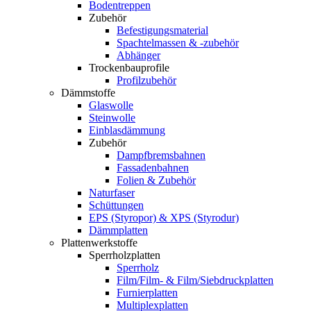
Bodentreppen
Zubehör
Befestigungsmaterial
Spachtelmassen & -zubehör
Abhänger
Trockenbauprofile
Profilzubehör
Dämmstoffe
Glaswolle
Steinwolle
Einblasdämmung
Zubehör
Dampfbremsbahnen
Fassadenbahnen
Folien & Zubehör
Naturfaser
Schüttungen
EPS (Styropor) & XPS (Styrodur)
Dämmplatten
Plattenwerkstoffe
Sperrholzplatten
Sperrholz
Film/Film- & Film/Siebdruckplatten
Furnierplatten
Multiplexplatten