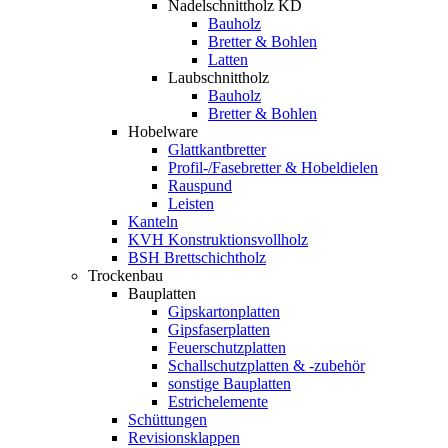
Nadelschnittholz KD
Bauholz
Bretter & Bohlen
Latten
Laubschnittholz
Bauholz
Bretter & Bohlen
Hobelware
Glattkantbretter
Profil-/Fasebretter & Hobeldielen
Rauspund
Leisten
Kanteln
KVH Konstruktionsvollholz
BSH Brettschichtholz
Trockenbau
Bauplatten
Gipskartonplatten
Gipsfaserplatten
Feuerschutzplatten
Schallschutzplatten & -zubehör
sonstige Bauplatten
Estrichelemente
Schüttungen
Revisionsklappen