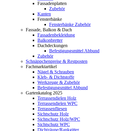
Fassadenplatten
Zubehör
Kanten
Fensterbänke
Fensterbänke Zubehör
Fassade, Balkon & Dach
Fassadenbekleidung
Balkonbretter
Dachdeckungen
Befestigungsmittel Abbund
Zubehör
Schnäppchenpreise & Restposten
Fachmarktartikel
Nägel & Schrauben
Kleb- & Dichtstoffe
Werkzeuge & Zubehör
Befestigungsmittel Abbund
Gartenkatalog 2025
Terrassendielen Holz
Terrassendielen WPC
Terrassenfliesen
Sichtschutz Holz
Sichtschutz Holz/WPC
Sichtschutz WPC
Dichtzäune/Rankgitter