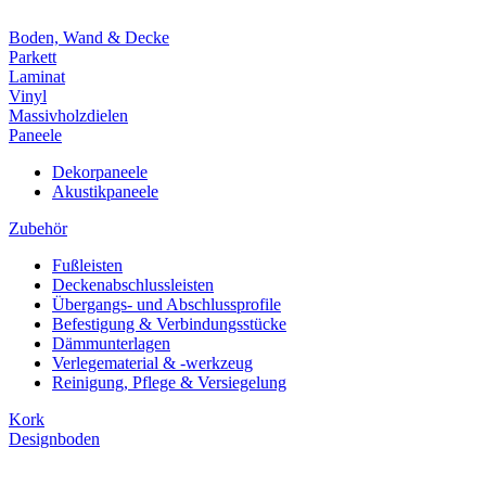
Boden, Wand & Decke
Parkett
Laminat
Vinyl
Massivholzdielen
Paneele
Dekorpaneele
Akustikpaneele
Zubehör
Fußleisten
Deckenabschlussleisten
Übergangs- und Abschlussprofile
Befestigung & Verbindungsstücke
Dämmunterlagen
Verlegematerial & -werkzeug
Reinigung, Pflege & Versiegelung
Kork
Designboden