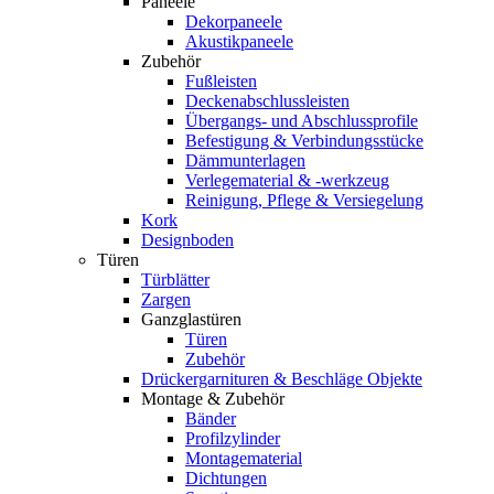
Paneele
Dekorpaneele
Akustikpaneele
Zubehör
Fußleisten
Deckenabschlussleisten
Übergangs- und Abschlussprofile
Befestigung & Verbindungsstücke
Dämmunterlagen
Verlegematerial & -werkzeug
Reinigung, Pflege & Versiegelung
Kork
Designboden
Türen
Türblätter
Zargen
Ganzglastüren
Türen
Zubehör
Drückergarnituren & Beschläge Objekte
Montage & Zubehör
Bänder
Profilzylinder
Montagematerial
Dichtungen