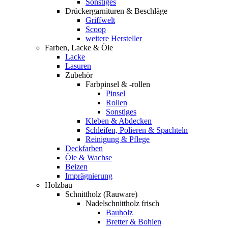
Sonstiges
Drückergarnituren & Beschläge
Griffwelt
Scoop
weitere Hersteller
Farben, Lacke & Öle
Lacke
Lasuren
Zubehör
Farbpinsel & -rollen
Pinsel
Rollen
Sonstiges
Kleben & Abdecken
Schleifen, Polieren & Spachteln
Reinigung & Pflege
Deckfarben
Öle & Wachse
Beizen
Imprägnierung
Holzbau
Schnittholz (Rauware)
Nadelschnittholz frisch
Bauholz
Bretter & Bohlen