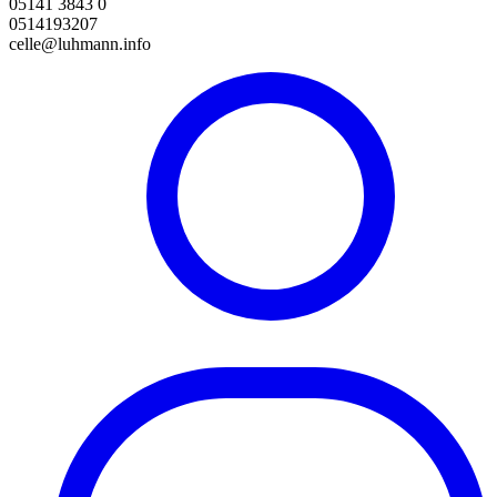
05141 3843 0
0514193207
celle@luhmann.info