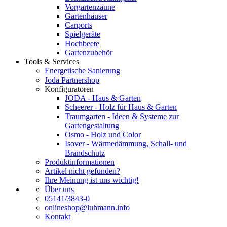
Vorgartenzäune
Gartenhäuser
Carports
Spielgeräte
Hochbeete
Gartenzubehör
Tools & Services
Energetische Sanierung
Joda Partnershop
Konfiguratoren
JODA - Haus & Garten
Scheerer - Holz für Haus & Garten
Traumgarten - Ideen & Systeme zur
Gartengestaltung
Osmo - Holz und Color
Isover - Wärmedämmung, Schall- und
Brandschutz
Produktinformationen
Artikel nicht gefunden?
Ihre Meinung ist uns wichtig!
Über uns
05141/3843-0
onlineshop@luhmann.info
Kontakt