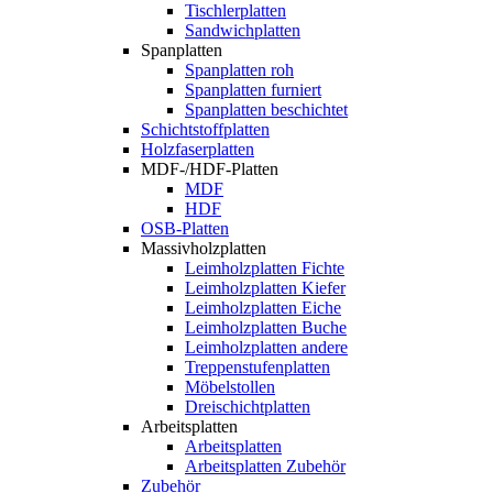
Tischlerplatten
Sandwichplatten
Spanplatten
Spanplatten roh
Spanplatten furniert
Spanplatten beschichtet
Schichtstoffplatten
Holzfaserplatten
MDF-/HDF-Platten
MDF
HDF
OSB-Platten
Massivholzplatten
Leimholzplatten Fichte
Leimholzplatten Kiefer
Leimholzplatten Eiche
Leimholzplatten Buche
Leimholzplatten andere
Treppenstufenplatten
Möbelstollen
Dreischichtplatten
Arbeitsplatten
Arbeitsplatten
Arbeitsplatten Zubehör
Zubehör