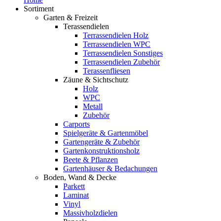
Sortiment
Garten & Freizeit
Terassendielen
Terrassendielen Holz
Terrassendielen WPC
Terrassendielen Sonstiges
Terrassendielen Zubehör
Terassenfliesen
Zäune & Sichtschutz
Holz
WPC
Metall
Zubehör
Carports
Spielgeräte & Gartenmöbel
Gartengeräte & Zubehör
Gartenkonstruktionsholz
Beete & Pflanzen
Gartenhäuser & Bedachungen
Boden, Wand & Decke
Parkett
Laminat
Vinyl
Massivholzdielen