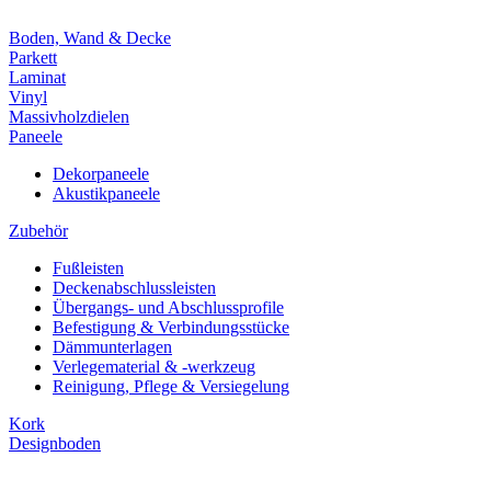
Boden, Wand & Decke
Parkett
Laminat
Vinyl
Massivholzdielen
Paneele
Dekorpaneele
Akustikpaneele
Zubehör
Fußleisten
Deckenabschlussleisten
Übergangs- und Abschlussprofile
Befestigung & Verbindungsstücke
Dämmunterlagen
Verlegematerial & -werkzeug
Reinigung, Pflege & Versiegelung
Kork
Designboden