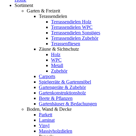
Sortiment
Garten & Freizeit
Terassendielen
Terrassendielen Holz
Terrassendielen WPC
Terrassendielen Sonstiges
Terrassendielen Zubehör
Terassenfliesen
Zäune & Sichtschutz
Holz
WPC
Metall
Zubehör
Carports
Spielgeräte & Gartenmöbel
Gartengeräte & Zubehör
Gartenkonstruktionsholz
Beete & Pflanzen
Gartenhäuser & Bedachungen
Boden, Wand & Decke
Parkett
Laminat
Vinyl
Massivholzdielen