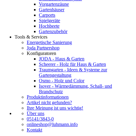
Vorgartenzäune
Gartenhäuser
Carports
Spielgeräte
Hochbeete
Gartenzubehör
Tools & Services
Energetische Sanierung
Joda Partnershop
Konfiguratoren
JODA - Haus & Garten
Scheerer - Holz für Haus & Garten
Traumgarten - Ideen & Systeme zur
Gartengestaltung
Osmo - Holz und Color
Isover - Wärmedämmung, Schall- und
Brandschutz
Produktinformationen
Artikel nicht gefunden?
Ihre Meinung ist uns wichtig!
Über uns
05141/3843-0
onlineshop@luhmann.info
Kontakt