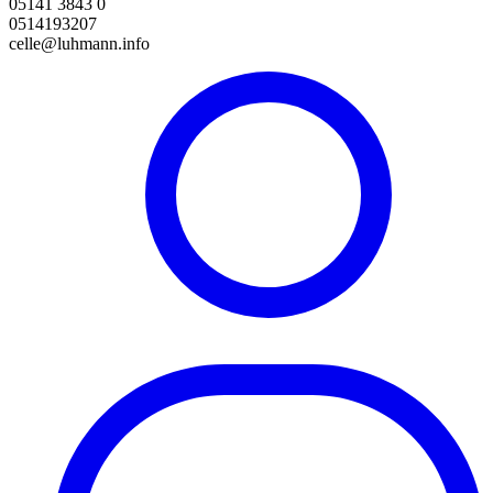
05141 3843 0
0514193207
celle@luhmann.info