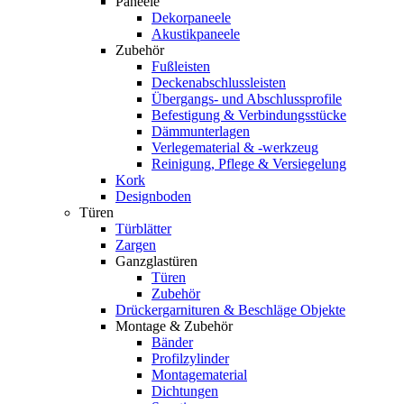
Paneele
Dekorpaneele
Akustikpaneele
Zubehör
Fußleisten
Deckenabschlussleisten
Übergangs- und Abschlussprofile
Befestigung & Verbindungsstücke
Dämmunterlagen
Verlegematerial & -werkzeug
Reinigung, Pflege & Versiegelung
Kork
Designboden
Türen
Türblätter
Zargen
Ganzglastüren
Türen
Zubehör
Drückergarnituren & Beschläge Objekte
Montage & Zubehör
Bänder
Profilzylinder
Montagematerial
Dichtungen