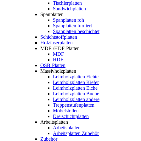
Tischlerplatten
Sandwichplatten
Spanplatten
Spanplatten roh
Spanplatten furniert
Spanplatten beschichtet
Schichtstoffplatten
Holzfaserplatten
MDF-/HDF-Platten
MDF
HDF
OSB-Platten
Massivholzplatten
Leimholzplatten Fichte
Leimholzplatten Kiefer
Leimholzplatten Eiche
Leimholzplatten Buche
Leimholzplatten andere
Treppenstufenplatten
Möbelstollen
Dreischichtplatten
Arbeitsplatten
Arbeitsplatten
Arbeitsplatten Zubehör
Zubehör