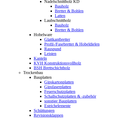
Nadelschnittholz KD
Bauholz
Bretter & Bohlen
Latten
Laubschnittholz
Bauholz
Bretter & Bohlen
Hobelware
Glattkantbretter
Profil-/Fasebretter & Hobeldielen
Rauspund
Leisten
Kanteln
KVH Konstruktionsvollholz
BSH Brettschichtholz
Trockenbau
Bauplatten
Gipskartonplatten
Gipsfaserplatten
Feuerschutzplatten
Schallschutzplatten & -zubehör
sonstige Bauplatten
Estrichelemente
Schüttungen
Revisionsklappen