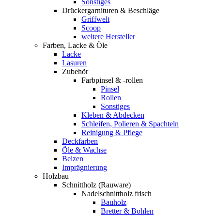
Sonstiges
Drückergarnituren & Beschläge
Griffwelt
Scoop
weitere Hersteller
Farben, Lacke & Öle
Lacke
Lasuren
Zubehör
Farbpinsel & -rollen
Pinsel
Rollen
Sonstiges
Kleben & Abdecken
Schleifen, Polieren & Spachteln
Reinigung & Pflege
Deckfarben
Öle & Wachse
Beizen
Imprägnierung
Holzbau
Schnittholz (Rauware)
Nadelschnittholz frisch
Bauholz
Bretter & Bohlen