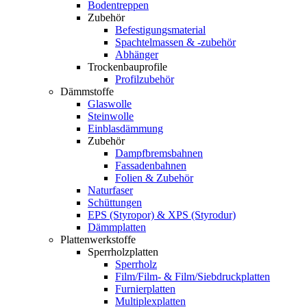
Bodentreppen
Zubehör
Befestigungsmaterial
Spachtelmassen & -zubehör
Abhänger
Trockenbauprofile
Profilzubehör
Dämmstoffe
Glaswolle
Steinwolle
Einblasdämmung
Zubehör
Dampfbremsbahnen
Fassadenbahnen
Folien & Zubehör
Naturfaser
Schüttungen
EPS (Styropor) & XPS (Styrodur)
Dämmplatten
Plattenwerkstoffe
Sperrholzplatten
Sperrholz
Film/Film- & Film/Siebdruckplatten
Furnierplatten
Multiplexplatten