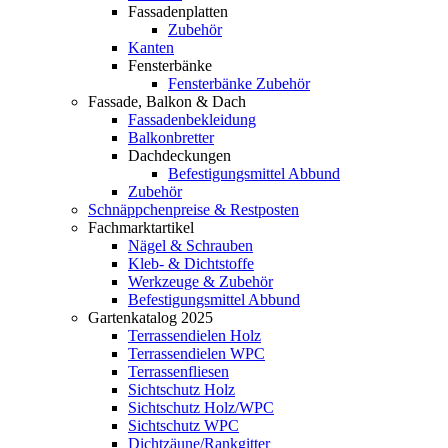
Fassadenplatten
Zubehör
Kanten
Fensterbänke
Fensterbänke Zubehör
Fassade, Balkon & Dach
Fassadenbekleidung
Balkonbretter
Dachdeckungen
Befestigungsmittel Abbund
Zubehör
Schnäppchenpreise & Restposten
Fachmarktartikel
Nägel & Schrauben
Kleb- & Dichtstoffe
Werkzeuge & Zubehör
Befestigungsmittel Abbund
Gartenkatalog 2025
Terrassendielen Holz
Terrassendielen WPC
Terrassenfliesen
Sichtschutz Holz
Sichtschutz Holz/WPC
Sichtschutz WPC
Dichtzäune/Rankgitter