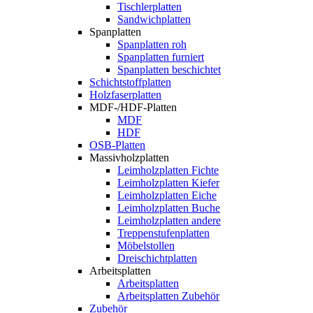
Tischlerplatten
Sandwichplatten
Spanplatten
Spanplatten roh
Spanplatten furniert
Spanplatten beschichtet
Schichtstoffplatten
Holzfaserplatten
MDF-/HDF-Platten
MDF
HDF
OSB-Platten
Massivholzplatten
Leimholzplatten Fichte
Leimholzplatten Kiefer
Leimholzplatten Eiche
Leimholzplatten Buche
Leimholzplatten andere
Treppenstufenplatten
Möbelstollen
Dreischichtplatten
Arbeitsplatten
Arbeitsplatten
Arbeitsplatten Zubehör
Zubehör