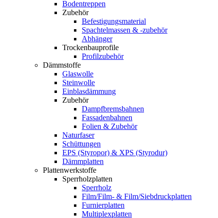
Bodentreppen
Zubehör
Befestigungsmaterial
Spachtelmassen & -zubehör
Abhänger
Trockenbauprofile
Profilzubehör
Dämmstoffe
Glaswolle
Steinwolle
Einblasdämmung
Zubehör
Dampfbremsbahnen
Fassadenbahnen
Folien & Zubehör
Naturfaser
Schüttungen
EPS (Styropor) & XPS (Styrodur)
Dämmplatten
Plattenwerkstoffe
Sperrholzplatten
Sperrholz
Film/Film- & Film/Siebdruckplatten
Furnierplatten
Multiplexplatten