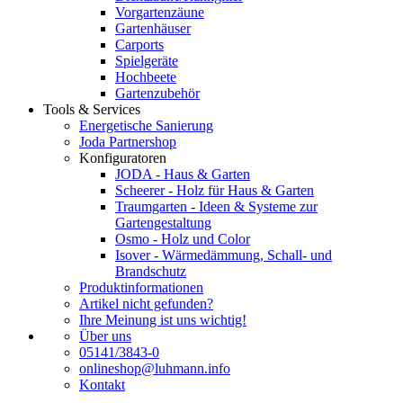
Vorgartenzäune
Gartenhäuser
Carports
Spielgeräte
Hochbeete
Gartenzubehör
Tools & Services
Energetische Sanierung
Joda Partnershop
Konfiguratoren
JODA - Haus & Garten
Scheerer - Holz für Haus & Garten
Traumgarten - Ideen & Systeme zur
Gartengestaltung
Osmo - Holz und Color
Isover - Wärmedämmung, Schall- und
Brandschutz
Produktinformationen
Artikel nicht gefunden?
Ihre Meinung ist uns wichtig!
Über uns
05141/3843-0
onlineshop@luhmann.info
Kontakt