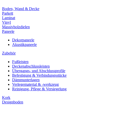
Boden, Wand & Decke
Parkett
Laminat
Vinyl
Massivholzdielen
Paneele
Dekorpaneele
Akustikpaneele
Zubehör
Fußleisten
Deckenabschlussleisten
Übergangs- und Abschlussprofile
Befestigung & Verbindungsstücke
Dämmunterlagen
Verlegematerial & -werkzeug
Reinigung, Pflege & Versiegelung
Kork
Designboden