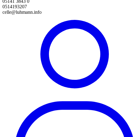
05141 3843 0
0514193207
celle@luhmann.info