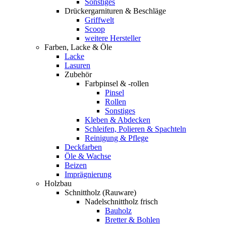
Sonstiges
Drückergarnituren & Beschläge
Griffwelt
Scoop
weitere Hersteller
Farben, Lacke & Öle
Lacke
Lasuren
Zubehör
Farbpinsel & -rollen
Pinsel
Rollen
Sonstiges
Kleben & Abdecken
Schleifen, Polieren & Spachteln
Reinigung & Pflege
Deckfarben
Öle & Wachse
Beizen
Imprägnierung
Holzbau
Schnittholz (Rauware)
Nadelschnittholz frisch
Bauholz
Bretter & Bohlen