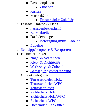
Fassadenplatten
Zubehör
Kanten
Fensterbänke
Fensterbänke Zubehör
Fassade, Balkon & Dach
Fassadenbekleidung
Balkonbretter
Dachdeckungen
Befestigungsmittel Abbund
Zubehör
Schnäppchenpreise & Restposten
Fachmarktartikel
Nägel & Schrauben
Kleb- & Dichtstoffe
Werkzeuge & Zubehör
Befestigungsmittel Abbund
Gartenkatalog 2025
Terrassendielen Holz
Terrassendielen WPC
Terrassenfliesen
Sichtschutz Holz
Sichtschutz Holz/WPC
Sichtschutz WPC
Dichtzäune/Rankgitter