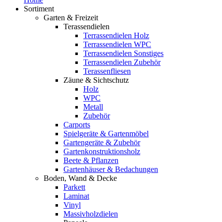
Sortiment
Garten & Freizeit
Terassendielen
Terrassendielen Holz
Terrassendielen WPC
Terrassendielen Sonstiges
Terrassendielen Zubehör
Terassenfliesen
Zäune & Sichtschutz
Holz
WPC
Metall
Zubehör
Carports
Spielgeräte & Gartenmöbel
Gartengeräte & Zubehör
Gartenkonstruktionsholz
Beete & Pflanzen
Gartenhäuser & Bedachungen
Boden, Wand & Decke
Parkett
Laminat
Vinyl
Massivholzdielen