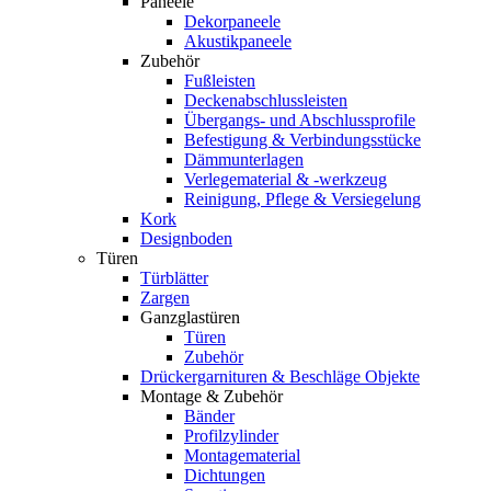
Paneele
Dekorpaneele
Akustikpaneele
Zubehör
Fußleisten
Deckenabschlussleisten
Übergangs- und Abschlussprofile
Befestigung & Verbindungsstücke
Dämmunterlagen
Verlegematerial & -werkzeug
Reinigung, Pflege & Versiegelung
Kork
Designboden
Türen
Türblätter
Zargen
Ganzglastüren
Türen
Zubehör
Drückergarnituren & Beschläge Objekte
Montage & Zubehör
Bänder
Profilzylinder
Montagematerial
Dichtungen