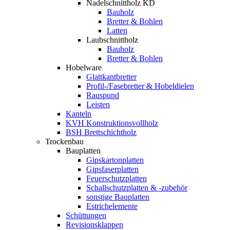
Nadelschnittholz KD
Bauholz
Bretter & Bohlen
Latten
Laubschnittholz
Bauholz
Bretter & Bohlen
Hobelware
Glattkantbretter
Profil-/Fasebretter & Hobeldielen
Rauspund
Leisten
Kanteln
KVH Konstruktionsvollholz
BSH Brettschichtholz
Trockenbau
Bauplatten
Gipskartonplatten
Gipsfaserplatten
Feuerschutzplatten
Schallschutzplatten & -zubehör
sonstige Bauplatten
Estrichelemente
Schüttungen
Revisionsklappen