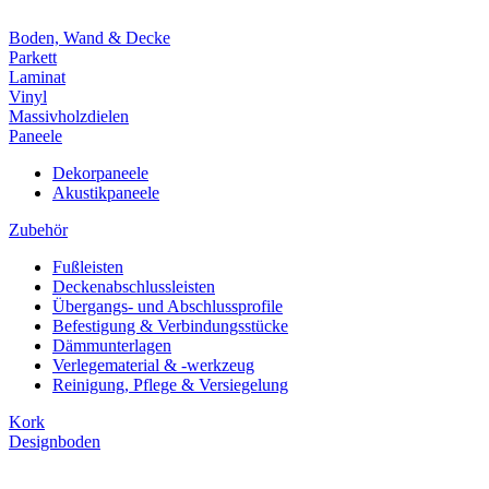
Boden, Wand & Decke
Parkett
Laminat
Vinyl
Massivholzdielen
Paneele
Dekorpaneele
Akustikpaneele
Zubehör
Fußleisten
Deckenabschlussleisten
Übergangs- und Abschlussprofile
Befestigung & Verbindungsstücke
Dämmunterlagen
Verlegematerial & -werkzeug
Reinigung, Pflege & Versiegelung
Kork
Designboden