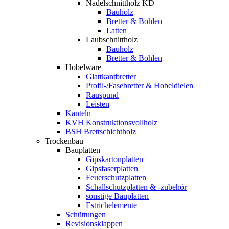
Nadelschnittholz KD
Bauholz
Bretter & Bohlen
Latten
Laubschnittholz
Bauholz
Bretter & Bohlen
Hobelware
Glattkantbretter
Profil-/Fasebretter & Hobeldielen
Rauspund
Leisten
Kanteln
KVH Konstruktionsvollholz
BSH Brettschichtholz
Trockenbau
Bauplatten
Gipskartonplatten
Gipsfaserplatten
Feuerschutzplatten
Schallschutzplatten & -zubehör
sonstige Bauplatten
Estrichelemente
Schüttungen
Revisionsklappen