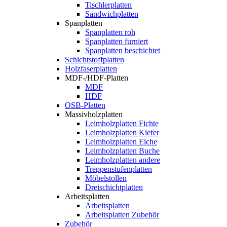
Tischlerplatten
Sandwichplatten
Spanplatten
Spanplatten roh
Spanplatten furniert
Spanplatten beschichtet
Schichtstoffplatten
Holzfaserplatten
MDF-/HDF-Platten
MDF
HDF
OSB-Platten
Massivholzplatten
Leimholzplatten Fichte
Leimholzplatten Kiefer
Leimholzplatten Eiche
Leimholzplatten Buche
Leimholzplatten andere
Treppenstufenplatten
Möbelstollen
Dreischichtplatten
Arbeitsplatten
Arbeitsplatten
Arbeitsplatten Zubehör
Zubehör