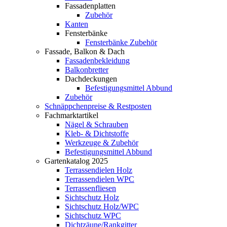
Fassadenplatten
Zubehör
Kanten
Fensterbänke
Fensterbänke Zubehör
Fassade, Balkon & Dach
Fassadenbekleidung
Balkonbretter
Dachdeckungen
Befestigungsmittel Abbund
Zubehör
Schnäppchenpreise & Restposten
Fachmarktartikel
Nägel & Schrauben
Kleb- & Dichtstoffe
Werkzeuge & Zubehör
Befestigungsmittel Abbund
Gartenkatalog 2025
Terrassendielen Holz
Terrassendielen WPC
Terrassenfliesen
Sichtschutz Holz
Sichtschutz Holz/WPC
Sichtschutz WPC
Dichtzäune/Rankgitter