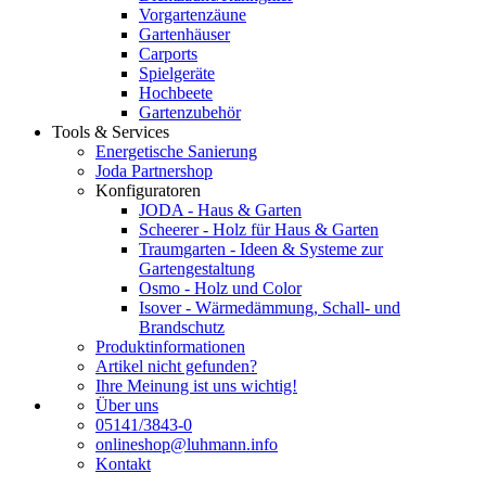
Vorgartenzäune
Gartenhäuser
Carports
Spielgeräte
Hochbeete
Gartenzubehör
Tools & Services
Energetische Sanierung
Joda Partnershop
Konfiguratoren
JODA - Haus & Garten
Scheerer - Holz für Haus & Garten
Traumgarten - Ideen & Systeme zur
Gartengestaltung
Osmo - Holz und Color
Isover - Wärmedämmung, Schall- und
Brandschutz
Produktinformationen
Artikel nicht gefunden?
Ihre Meinung ist uns wichtig!
Über uns
05141/3843-0
onlineshop@luhmann.info
Kontakt