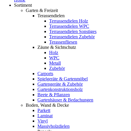
Sortiment
Garten & Freizeit
Terassendielen
Terrassendielen Holz
Terrassendielen WPC
Terrassendielen Sonstiges
Terrassendielen Zubehör
Terassenfliesen
Zäune & Sichtschutz
Holz
WPC
Metall
Zubehör
Carports
Spielgeräte & Gartenmöbel
Gartengeräte & Zubehör
Gartenkonstruktionsholz
Beete & Pflanzen
Gartenhäuser & Bedachungen
Boden, Wand & Decke
Parkett
Laminat
Vinyl
Massivholzdielen