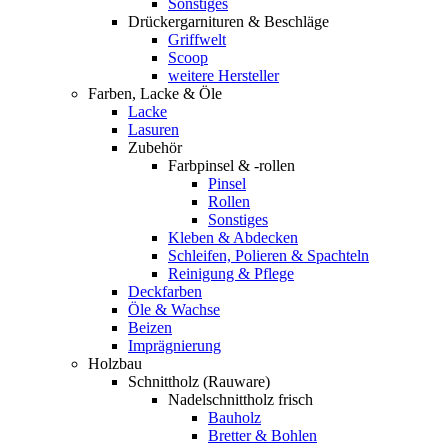
Sonstiges
Drückergarnituren & Beschläge
Griffwelt
Scoop
weitere Hersteller
Farben, Lacke & Öle
Lacke
Lasuren
Zubehör
Farbpinsel & -rollen
Pinsel
Rollen
Sonstiges
Kleben & Abdecken
Schleifen, Polieren & Spachteln
Reinigung & Pflege
Deckfarben
Öle & Wachse
Beizen
Imprägnierung
Holzbau
Schnittholz (Rauware)
Nadelschnittholz frisch
Bauholz
Bretter & Bohlen