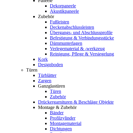
Paneele
Dekorpaneele
Akustikpaneele
Zubehör
Fußleisten
Deckenabschlussleisten
Übergangs- und Abschlussprofile
Befestigung & Verbindungsstücke
Dämmunterlagen
Verlegematerial & -werkzeug
Reinigung, Pflege & Versiegelung
Kork
Designboden
Türen
Türblätter
Zargen
Ganzglastüren
Türen
Zubehör
Drückergarnituren & Beschläge Objekte
Montage & Zubehör
Bänder
Profilzylinder
Montagematerial
Dichtungen