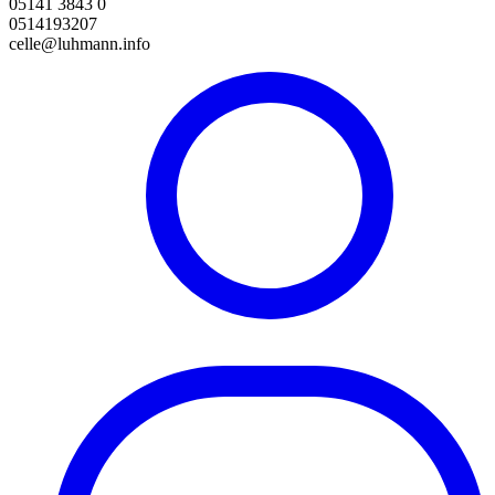
05141 3843 0
0514193207
celle@luhmann.info