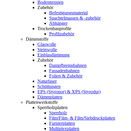
Bodentreppen
Zubehör
Befestigungsmaterial
Spachtelmassen & -zubehör
Abhänger
Trockenbauprofile
Profilzubehör
Dämmstoffe
Glaswolle
Steinwolle
Einblasdämmung
Zubehör
Dampfbremsbahnen
Fassadenbahnen
Folien & Zubehör
Naturfaser
Schüttungen
EPS (Styropor) & XPS (Styrodur)
Dämmplatten
Plattenwerkstoffe
Sperrholzplatten
Sperrholz
Film/Film- & Film/Siebdruckplatten
Furnierplatten
Multiplexplatten