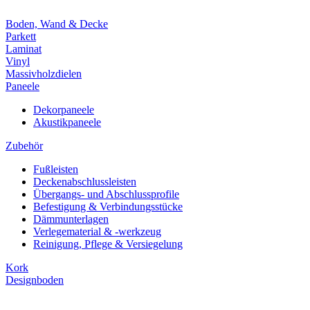
Boden, Wand & Decke
Parkett
Laminat
Vinyl
Massivholzdielen
Paneele
Dekorpaneele
Akustikpaneele
Zubehör
Fußleisten
Deckenabschlussleisten
Übergangs- und Abschlussprofile
Befestigung & Verbindungsstücke
Dämmunterlagen
Verlegematerial & -werkzeug
Reinigung, Pflege & Versiegelung
Kork
Designboden