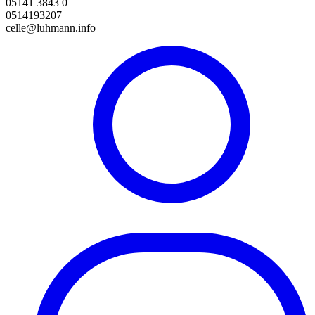
05141 3843 0
0514193207
celle@luhmann.info