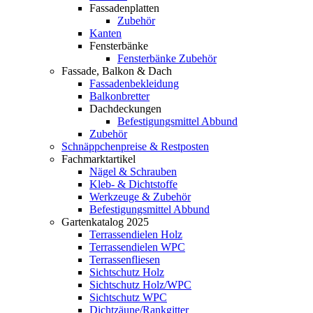
Fassadenplatten
Zubehör
Kanten
Fensterbänke
Fensterbänke Zubehör
Fassade, Balkon & Dach
Fassadenbekleidung
Balkonbretter
Dachdeckungen
Befestigungsmittel Abbund
Zubehör
Schnäppchenpreise & Restposten
Fachmarktartikel
Nägel & Schrauben
Kleb- & Dichtstoffe
Werkzeuge & Zubehör
Befestigungsmittel Abbund
Gartenkatalog 2025
Terrassendielen Holz
Terrassendielen WPC
Terrassenfliesen
Sichtschutz Holz
Sichtschutz Holz/WPC
Sichtschutz WPC
Dichtzäune/Rankgitter