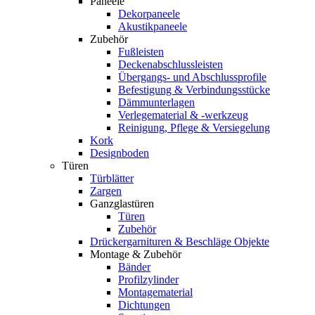
Paneele
Dekorpaneele
Akustikpaneele
Zubehör
Fußleisten
Deckenabschlussleisten
Übergangs- und Abschlussprofile
Befestigung & Verbindungsstücke
Dämmunterlagen
Verlegematerial & -werkzeug
Reinigung, Pflege & Versiegelung
Kork
Designboden
Türen
Türblätter
Zargen
Ganzglastüren
Türen
Zubehör
Drückergarnituren & Beschläge Objekte
Montage & Zubehör
Bänder
Profilzylinder
Montagematerial
Dichtungen