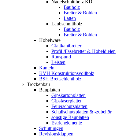
Nadelschnittholz KD
Bauholz
Bretter & Bohlen
Latten
Laubschnittholz
Bauholz
Bretter & Bohlen
Hobelware
Glattkantbretter
Profil-/Fasebretter & Hobeldielen
Rauspund
Leisten
Kanteln
KVH Konstruktionsvollholz
BSH Brettschichtholz
Trockenbau
Bauplatten
Gipskartonplatten
Gipsfaserplatten
Feuerschutzplatten
Schallschutzplatten & -zubehör
sonstige Bauplatten
Estrichelemente
Schüttungen
Revisionsklappen