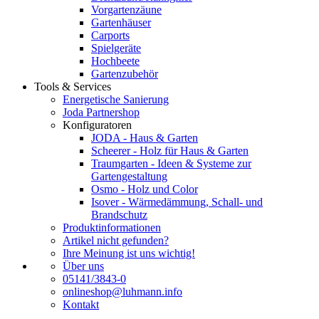
Vorgartenzäune
Gartenhäuser
Carports
Spielgeräte
Hochbeete
Gartenzubehör
Tools & Services
Energetische Sanierung
Joda Partnershop
Konfiguratoren
JODA - Haus & Garten
Scheerer - Holz für Haus & Garten
Traumgarten - Ideen & Systeme zur
Gartengestaltung
Osmo - Holz und Color
Isover - Wärmedämmung, Schall- und
Brandschutz
Produktinformationen
Artikel nicht gefunden?
Ihre Meinung ist uns wichtig!
Über uns
05141/3843-0
onlineshop@luhmann.info
Kontakt