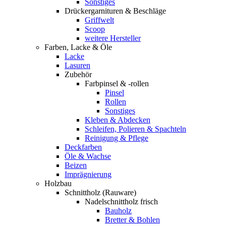
Sonstiges
Drückergarnituren & Beschläge
Griffwelt
Scoop
weitere Hersteller
Farben, Lacke & Öle
Lacke
Lasuren
Zubehör
Farbpinsel & -rollen
Pinsel
Rollen
Sonstiges
Kleben & Abdecken
Schleifen, Polieren & Spachteln
Reinigung & Pflege
Deckfarben
Öle & Wachse
Beizen
Imprägnierung
Holzbau
Schnittholz (Rauware)
Nadelschnittholz frisch
Bauholz
Bretter & Bohlen