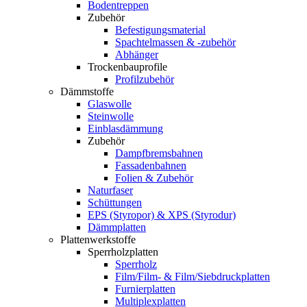
Bodentreppen
Zubehör
Befestigungsmaterial
Spachtelmassen & -zubehör
Abhänger
Trockenbauprofile
Profilzubehör
Dämmstoffe
Glaswolle
Steinwolle
Einblasdämmung
Zubehör
Dampfbremsbahnen
Fassadenbahnen
Folien & Zubehör
Naturfaser
Schüttungen
EPS (Styropor) & XPS (Styrodur)
Dämmplatten
Plattenwerkstoffe
Sperrholzplatten
Sperrholz
Film/Film- & Film/Siebdruckplatten
Furnierplatten
Multiplexplatten