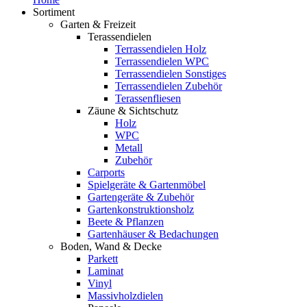
Sortiment
Garten & Freizeit
Terassendielen
Terrassendielen Holz
Terrassendielen WPC
Terrassendielen Sonstiges
Terrassendielen Zubehör
Terassenfliesen
Zäune & Sichtschutz
Holz
WPC
Metall
Zubehör
Carports
Spielgeräte & Gartenmöbel
Gartengeräte & Zubehör
Gartenkonstruktionsholz
Beete & Pflanzen
Gartenhäuser & Bedachungen
Boden, Wand & Decke
Parkett
Laminat
Vinyl
Massivholzdielen