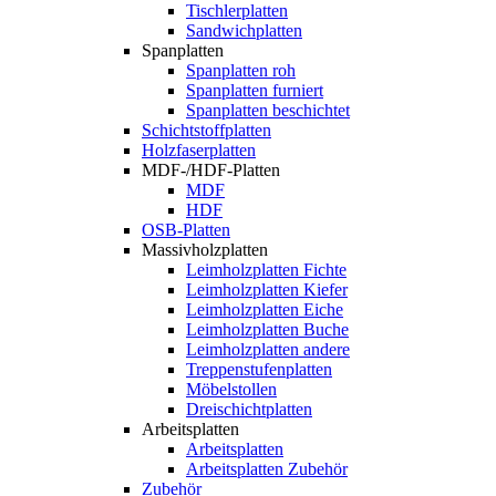
Tischlerplatten
Sandwichplatten
Spanplatten
Spanplatten roh
Spanplatten furniert
Spanplatten beschichtet
Schichtstoffplatten
Holzfaserplatten
MDF-/HDF-Platten
MDF
HDF
OSB-Platten
Massivholzplatten
Leimholzplatten Fichte
Leimholzplatten Kiefer
Leimholzplatten Eiche
Leimholzplatten Buche
Leimholzplatten andere
Treppenstufenplatten
Möbelstollen
Dreischichtplatten
Arbeitsplatten
Arbeitsplatten
Arbeitsplatten Zubehör
Zubehör