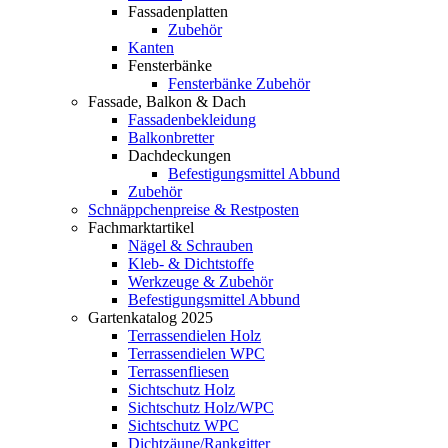
Fassadenplatten
Zubehör
Kanten
Fensterbänke
Fensterbänke Zubehör
Fassade, Balkon & Dach
Fassadenbekleidung
Balkonbretter
Dachdeckungen
Befestigungsmittel Abbund
Zubehör
Schnäppchenpreise & Restposten
Fachmarktartikel
Nägel & Schrauben
Kleb- & Dichtstoffe
Werkzeuge & Zubehör
Befestigungsmittel Abbund
Gartenkatalog 2025
Terrassendielen Holz
Terrassendielen WPC
Terrassenfliesen
Sichtschutz Holz
Sichtschutz Holz/WPC
Sichtschutz WPC
Dichtzäune/Rankgitter