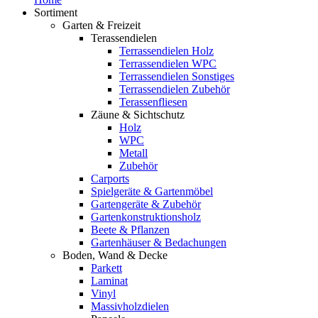
Sortiment
Garten & Freizeit
Terassendielen
Terrassendielen Holz
Terrassendielen WPC
Terrassendielen Sonstiges
Terrassendielen Zubehör
Terassenfliesen
Zäune & Sichtschutz
Holz
WPC
Metall
Zubehör
Carports
Spielgeräte & Gartenmöbel
Gartengeräte & Zubehör
Gartenkonstruktionsholz
Beete & Pflanzen
Gartenhäuser & Bedachungen
Boden, Wand & Decke
Parkett
Laminat
Vinyl
Massivholzdielen