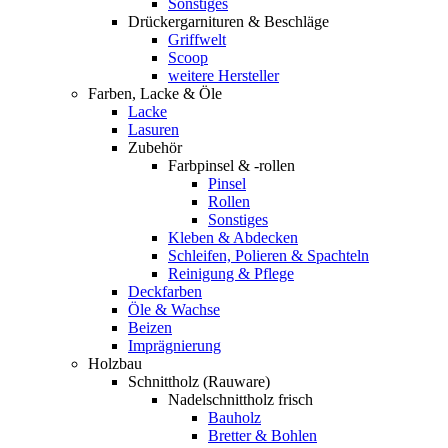
Sonstiges
Drückergarnituren & Beschläge
Griffwelt
Scoop
weitere Hersteller
Farben, Lacke & Öle
Lacke
Lasuren
Zubehör
Farbpinsel & -rollen
Pinsel
Rollen
Sonstiges
Kleben & Abdecken
Schleifen, Polieren & Spachteln
Reinigung & Pflege
Deckfarben
Öle & Wachse
Beizen
Imprägnierung
Holzbau
Schnittholz (Rauware)
Nadelschnittholz frisch
Bauholz
Bretter & Bohlen