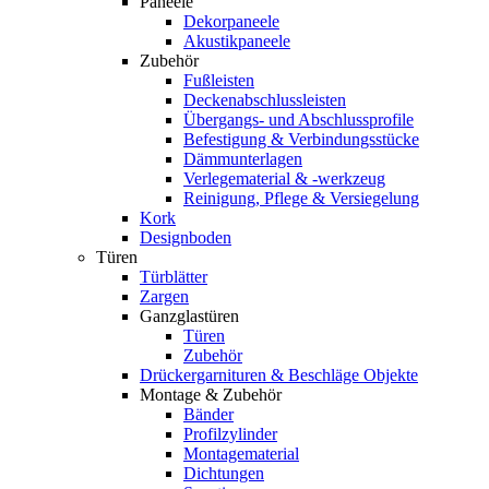
Paneele
Dekorpaneele
Akustikpaneele
Zubehör
Fußleisten
Deckenabschlussleisten
Übergangs- und Abschlussprofile
Befestigung & Verbindungsstücke
Dämmunterlagen
Verlegematerial & -werkzeug
Reinigung, Pflege & Versiegelung
Kork
Designboden
Türen
Türblätter
Zargen
Ganzglastüren
Türen
Zubehör
Drückergarnituren & Beschläge Objekte
Montage & Zubehör
Bänder
Profilzylinder
Montagematerial
Dichtungen