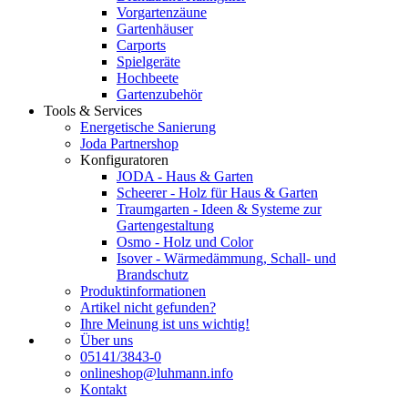
Vorgartenzäune
Gartenhäuser
Carports
Spielgeräte
Hochbeete
Gartenzubehör
Tools & Services
Energetische Sanierung
Joda Partnershop
Konfiguratoren
JODA - Haus & Garten
Scheerer - Holz für Haus & Garten
Traumgarten - Ideen & Systeme zur
Gartengestaltung
Osmo - Holz und Color
Isover - Wärmedämmung, Schall- und
Brandschutz
Produktinformationen
Artikel nicht gefunden?
Ihre Meinung ist uns wichtig!
Über uns
05141/3843-0
onlineshop@luhmann.info
Kontakt