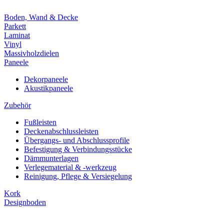
Boden, Wand & Decke
Parkett
Laminat
Vinyl
Massivholzdielen
Paneele
Dekorpaneele
Akustikpaneele
Zubehör
Fußleisten
Deckenabschlussleisten
Übergangs- und Abschlussprofile
Befestigung & Verbindungsstücke
Dämmunterlagen
Verlegematerial & -werkzeug
Reinigung, Pflege & Versiegelung
Kork
Designboden