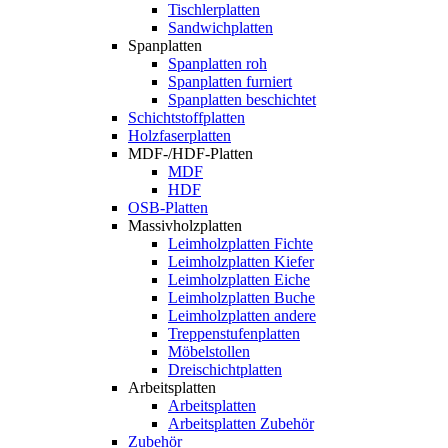
Tischlerplatten
Sandwichplatten
Spanplatten
Spanplatten roh
Spanplatten furniert
Spanplatten beschichtet
Schichtstoffplatten
Holzfaserplatten
MDF-/HDF-Platten
MDF
HDF
OSB-Platten
Massivholzplatten
Leimholzplatten Fichte
Leimholzplatten Kiefer
Leimholzplatten Eiche
Leimholzplatten Buche
Leimholzplatten andere
Treppenstufenplatten
Möbelstollen
Dreischichtplatten
Arbeitsplatten
Arbeitsplatten
Arbeitsplatten Zubehör
Zubehör