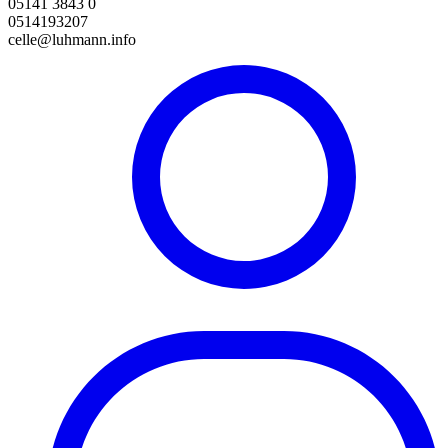
05141 3843 0
0514193207
celle@luhmann.info