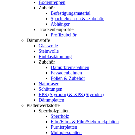
Bodentreppen
Zubehör
Befestigungsmaterial
Spachtelmassen & -zubehör
Abhänger
Trockenbauprofile
Profilzubehör
Dämmstoffe
Glaswolle
Steinwolle
Einblasdämmung
Zubehör
Dampfbremsbahnen
Fassadenbahnen
Folien & Zubehör
Naturfaser
Schüttungen
EPS (Styropor) & XPS (Styrodur)
Dämmplatten
Plattenwerkstoffe
Sperrholzplatten
Sperrholz
Film/Film- & Film/Siebdruckplatten
Furnierplatten
Multiplexplatten