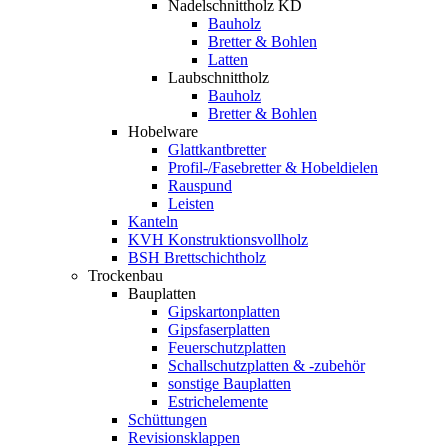
Nadelschnittholz KD
Bauholz
Bretter & Bohlen
Latten
Laubschnittholz
Bauholz
Bretter & Bohlen
Hobelware
Glattkantbretter
Profil-/Fasebretter & Hobeldielen
Rauspund
Leisten
Kanteln
KVH Konstruktionsvollholz
BSH Brettschichtholz
Trockenbau
Bauplatten
Gipskartonplatten
Gipsfaserplatten
Feuerschutzplatten
Schallschutzplatten & -zubehör
sonstige Bauplatten
Estrichelemente
Schüttungen
Revisionsklappen