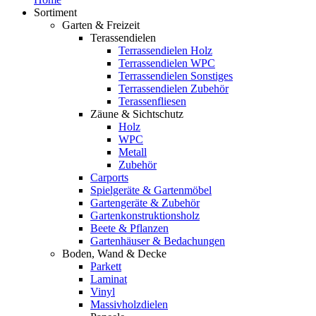
Sortiment
Garten & Freizeit
Terassendielen
Terrassendielen Holz
Terrassendielen WPC
Terrassendielen Sonstiges
Terrassendielen Zubehör
Terassenfliesen
Zäune & Sichtschutz
Holz
WPC
Metall
Zubehör
Carports
Spielgeräte & Gartenmöbel
Gartengeräte & Zubehör
Gartenkonstruktionsholz
Beete & Pflanzen
Gartenhäuser & Bedachungen
Boden, Wand & Decke
Parkett
Laminat
Vinyl
Massivholzdielen