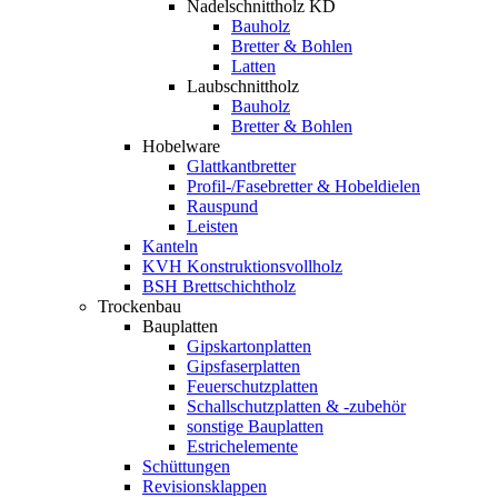
Nadelschnittholz KD
Bauholz
Bretter & Bohlen
Latten
Laubschnittholz
Bauholz
Bretter & Bohlen
Hobelware
Glattkantbretter
Profil-/Fasebretter & Hobeldielen
Rauspund
Leisten
Kanteln
KVH Konstruktionsvollholz
BSH Brettschichtholz
Trockenbau
Bauplatten
Gipskartonplatten
Gipsfaserplatten
Feuerschutzplatten
Schallschutzplatten & -zubehör
sonstige Bauplatten
Estrichelemente
Schüttungen
Revisionsklappen