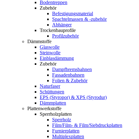
Bodentreppen
Zubehör
Befestigungsmaterial
Spachtelmassen & -zubehör
Abhänger
Trockenbauprofile
Profilzubehör
Dämmstoffe
Glaswolle
Steinwolle
Einblasdämmung
Zubehör
Dampfbremsbahnen
Fassadenbahnen
Folien & Zubehör
Naturfaser
Schüttungen
EPS (Styropor) & XPS (Styrodur)
Dämmplatten
Plattenwerkstoffe
Sperrholzplatten
Sperrholz
Film/Film- & Film/Siebdruckplatten
Furnierplatten
Multiplexplatten