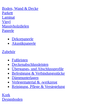
Boden, Wand & Decke
Parkett
Laminat
Vinyl
Massivholzdielen
Paneele
Dekorpaneele
Akustikpaneele
Zubehör
Fußleisten
Deckenabschlussleisten
Übergangs- und Abschlussprofile
Befestigung & Verbindungsstücke
Dämmunterlagen
Verlegematerial & -werkzeug
Reinigung, Pflege & Versiegelung
Kork
Designboden