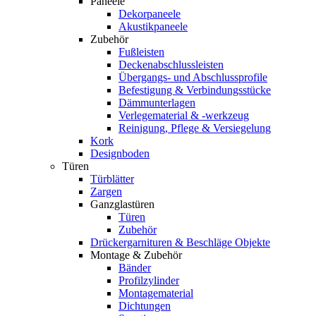
Paneele
Dekorpaneele
Akustikpaneele
Zubehör
Fußleisten
Deckenabschlussleisten
Übergangs- und Abschlussprofile
Befestigung & Verbindungsstücke
Dämmunterlagen
Verlegematerial & -werkzeug
Reinigung, Pflege & Versiegelung
Kork
Designboden
Türen
Türblätter
Zargen
Ganzglastüren
Türen
Zubehör
Drückergarnituren & Beschläge Objekte
Montage & Zubehör
Bänder
Profilzylinder
Montagematerial
Dichtungen