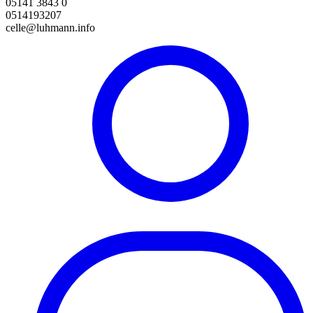
05141 3843 0
0514193207
celle@luhmann.info