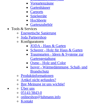
Vorgartenzäune
Gartenhäuser
Carports
Spielgeräte
Hochbeete
Gartenzubehör
Tools & Services
Energetische Sanierung
Joda Partnershop
Konfiguratoren
JODA - Haus & Garten
Scheerer - Holz für Haus & Garten
Traumgarten - Ideen & Systeme zur
Gartengestaltung
Osmo - Holz und Color
Isover - Wärmedämmung, Schall- und
Brandschutz
Produktinformationen
Artikel nicht gefunden?
Ihre Meinung ist uns wichtig!
Über uns
05141/3843-0
onlineshop@luhmann.info
Kontakt