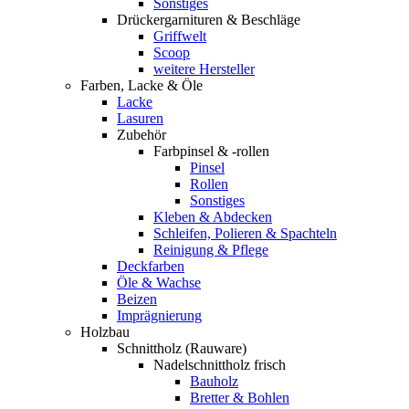
Sonstiges
Drückergarnituren & Beschläge
Griffwelt
Scoop
weitere Hersteller
Farben, Lacke & Öle
Lacke
Lasuren
Zubehör
Farbpinsel & -rollen
Pinsel
Rollen
Sonstiges
Kleben & Abdecken
Schleifen, Polieren & Spachteln
Reinigung & Pflege
Deckfarben
Öle & Wachse
Beizen
Imprägnierung
Holzbau
Schnittholz (Rauware)
Nadelschnittholz frisch
Bauholz
Bretter & Bohlen