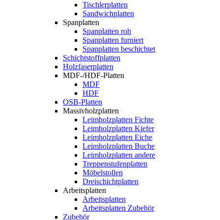
Tischlerplatten
Sandwichplatten
Spanplatten
Spanplatten roh
Spanplatten furniert
Spanplatten beschichtet
Schichtstoffplatten
Holzfaserplatten
MDF-/HDF-Platten
MDF
HDF
OSB-Platten
Massivholzplatten
Leimholzplatten Fichte
Leimholzplatten Kiefer
Leimholzplatten Eiche
Leimholzplatten Buche
Leimholzplatten andere
Treppenstufenplatten
Möbelstollen
Dreischichtplatten
Arbeitsplatten
Arbeitsplatten
Arbeitsplatten Zubehör
Zubehör