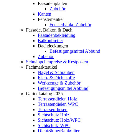
Fassadenplatten
Zubehör
Kanten
Fensterbänke
Fensterbänke Zubehör
Fassade, Balkon & Dach
Fassadenbekleidung
Balkonbretter
Dachdeckungen
Befestigungsmittel Abbund
Zubehör
Schnäppchenpreise & Restposten
Fachmarktartikel
Nägel & Schrauben
Kleb- & Dichtstoffe
Werkzeuge & Zubehör
Befestigungsmittel Abbund
Gartenkatalog 2025
Terrassendielen Holz
Terrassendielen WPC
Terrassenfliesen
Sichtschutz Holz
Sichtschutz Holz/WPC
Sichtschutz WPC
Dichtzäune/Rankgitter