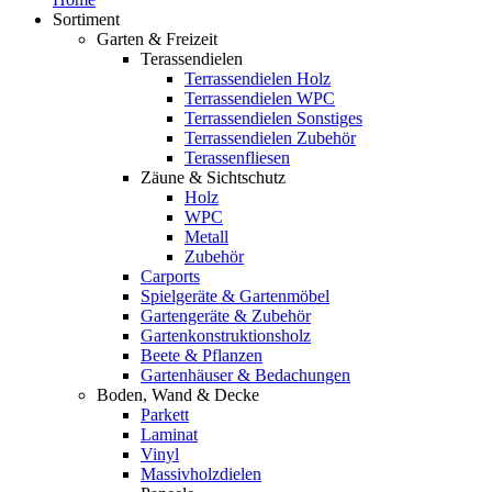
Sortiment
Garten & Freizeit
Terassendielen
Terrassendielen Holz
Terrassendielen WPC
Terrassendielen Sonstiges
Terrassendielen Zubehör
Terassenfliesen
Zäune & Sichtschutz
Holz
WPC
Metall
Zubehör
Carports
Spielgeräte & Gartenmöbel
Gartengeräte & Zubehör
Gartenkonstruktionsholz
Beete & Pflanzen
Gartenhäuser & Bedachungen
Boden, Wand & Decke
Parkett
Laminat
Vinyl
Massivholzdielen