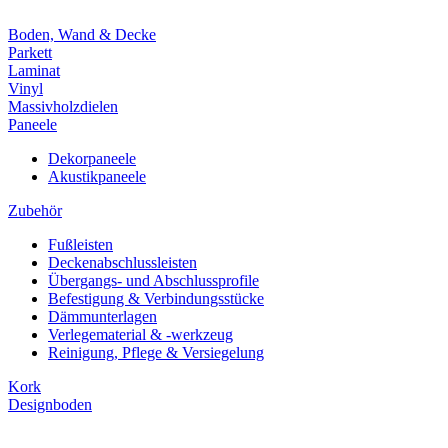
Boden, Wand & Decke
Parkett
Laminat
Vinyl
Massivholzdielen
Paneele
Dekorpaneele
Akustikpaneele
Zubehör
Fußleisten
Deckenabschlussleisten
Übergangs- und Abschlussprofile
Befestigung & Verbindungsstücke
Dämmunterlagen
Verlegematerial & -werkzeug
Reinigung, Pflege & Versiegelung
Kork
Designboden