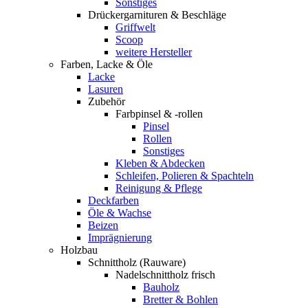
Sonstiges
Drückergarnituren & Beschläge
Griffwelt
Scoop
weitere Hersteller
Farben, Lacke & Öle
Lacke
Lasuren
Zubehör
Farbpinsel & -rollen
Pinsel
Rollen
Sonstiges
Kleben & Abdecken
Schleifen, Polieren & Spachteln
Reinigung & Pflege
Deckfarben
Öle & Wachse
Beizen
Imprägnierung
Holzbau
Schnittholz (Rauware)
Nadelschnittholz frisch
Bauholz
Bretter & Bohlen