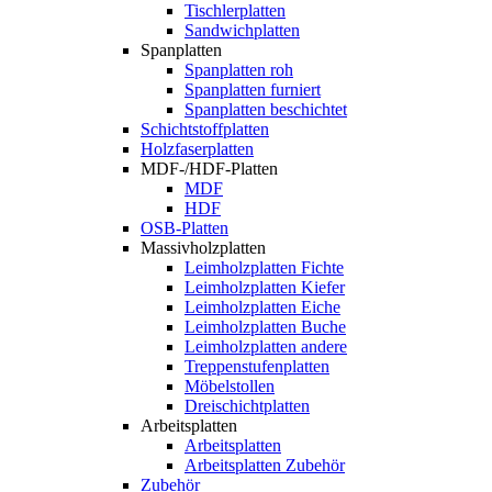
Tischlerplatten
Sandwichplatten
Spanplatten
Spanplatten roh
Spanplatten furniert
Spanplatten beschichtet
Schichtstoffplatten
Holzfaserplatten
MDF-/HDF-Platten
MDF
HDF
OSB-Platten
Massivholzplatten
Leimholzplatten Fichte
Leimholzplatten Kiefer
Leimholzplatten Eiche
Leimholzplatten Buche
Leimholzplatten andere
Treppenstufenplatten
Möbelstollen
Dreischichtplatten
Arbeitsplatten
Arbeitsplatten
Arbeitsplatten Zubehör
Zubehör