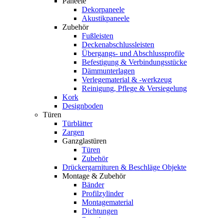
Paneele
Dekorpaneele
Akustikpaneele
Zubehör
Fußleisten
Deckenabschlussleisten
Übergangs- und Abschlussprofile
Befestigung & Verbindungsstücke
Dämmunterlagen
Verlegematerial & -werkzeug
Reinigung, Pflege & Versiegelung
Kork
Designboden
Türen
Türblätter
Zargen
Ganzglastüren
Türen
Zubehör
Drückergarnituren & Beschläge Objekte
Montage & Zubehör
Bänder
Profilzylinder
Montagematerial
Dichtungen