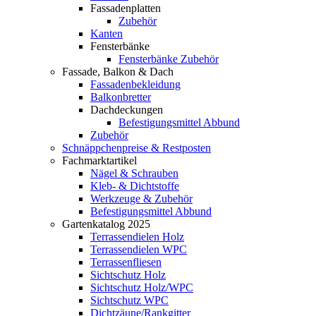
Fassadenplatten
Zubehör
Kanten
Fensterbänke
Fensterbänke Zubehör
Fassade, Balkon & Dach
Fassadenbekleidung
Balkonbretter
Dachdeckungen
Befestigungsmittel Abbund
Zubehör
Schnäppchenpreise & Restposten
Fachmarktartikel
Nägel & Schrauben
Kleb- & Dichtstoffe
Werkzeuge & Zubehör
Befestigungsmittel Abbund
Gartenkatalog 2025
Terrassendielen Holz
Terrassendielen WPC
Terrassenfliesen
Sichtschutz Holz
Sichtschutz Holz/WPC
Sichtschutz WPC
Dichtzäune/Rankgitter