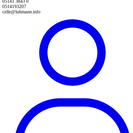
05141 3843 0
0514193207
celle@luhmann.info