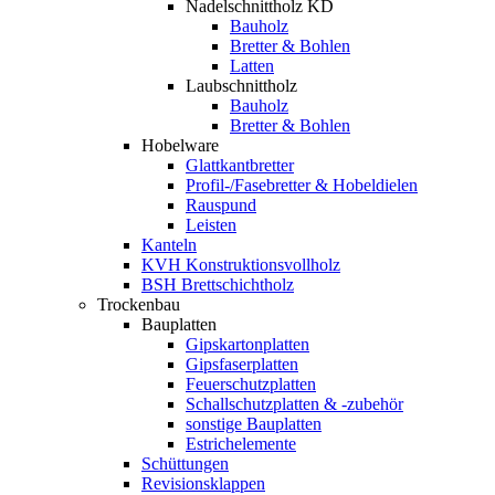
Nadelschnittholz KD
Bauholz
Bretter & Bohlen
Latten
Laubschnittholz
Bauholz
Bretter & Bohlen
Hobelware
Glattkantbretter
Profil-/Fasebretter & Hobeldielen
Rauspund
Leisten
Kanteln
KVH Konstruktionsvollholz
BSH Brettschichtholz
Trockenbau
Bauplatten
Gipskartonplatten
Gipsfaserplatten
Feuerschutzplatten
Schallschutzplatten & -zubehör
sonstige Bauplatten
Estrichelemente
Schüttungen
Revisionsklappen