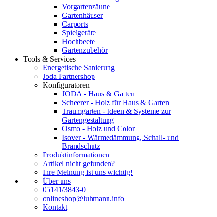
Vorgartenzäune
Gartenhäuser
Carports
Spielgeräte
Hochbeete
Gartenzubehör
Tools & Services
Energetische Sanierung
Joda Partnershop
Konfiguratoren
JODA - Haus & Garten
Scheerer - Holz für Haus & Garten
Traumgarten - Ideen & Systeme zur
Gartengestaltung
Osmo - Holz und Color
Isover - Wärmedämmung, Schall- und
Brandschutz
Produktinformationen
Artikel nicht gefunden?
Ihre Meinung ist uns wichtig!
Über uns
05141/3843-0
onlineshop@luhmann.info
Kontakt