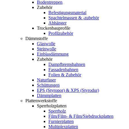
Bodentreppen
Zubehör
Befestigungsmaterial
Spachtelmassen & -zubehör
Abhänger
Trockenbauprofile
Profilzubehör
Dämmstoffe
Glaswolle
Steinwolle
Einblasdämmung
Zubehör
Dampfbremsbahnen
Fassadenbahnen
Folien & Zubehör
Naturfaser
Schüttungen
EPS (Styropor) & XPS (Styrodur)
Dämmplatten
Plattenwerkstoffe
Sperrholzplatten
Sperrholz
Film/Film- & Film/Siebdruckplatten
Furnierplatten
Multiplexplatten