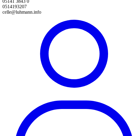
05141 3843 0
0514193207
celle@luhmann.info