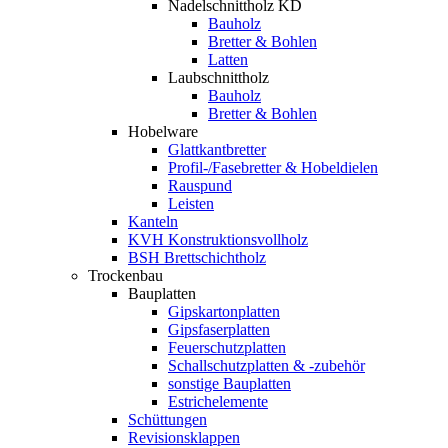
Nadelschnittholz KD
Bauholz
Bretter & Bohlen
Latten
Laubschnittholz
Bauholz
Bretter & Bohlen
Hobelware
Glattkantbretter
Profil-/Fasebretter & Hobeldielen
Rauspund
Leisten
Kanteln
KVH Konstruktionsvollholz
BSH Brettschichtholz
Trockenbau
Bauplatten
Gipskartonplatten
Gipsfaserplatten
Feuerschutzplatten
Schallschutzplatten & -zubehör
sonstige Bauplatten
Estrichelemente
Schüttungen
Revisionsklappen