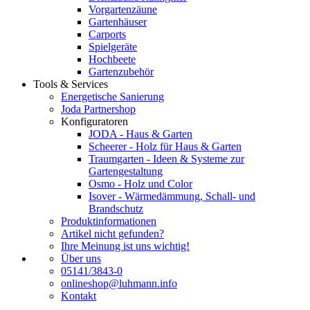
Vorgartenzäune
Gartenhäuser
Carports
Spielgeräte
Hochbeete
Gartenzubehör
Tools & Services
Energetische Sanierung
Joda Partnershop
Konfiguratoren
JODA - Haus & Garten
Scheerer - Holz für Haus & Garten
Traumgarten - Ideen & Systeme zur
Gartengestaltung
Osmo - Holz und Color
Isover - Wärmedämmung, Schall- und
Brandschutz
Produktinformationen
Artikel nicht gefunden?
Ihre Meinung ist uns wichtig!
Über uns
05141/3843-0
onlineshop@luhmann.info
Kontakt