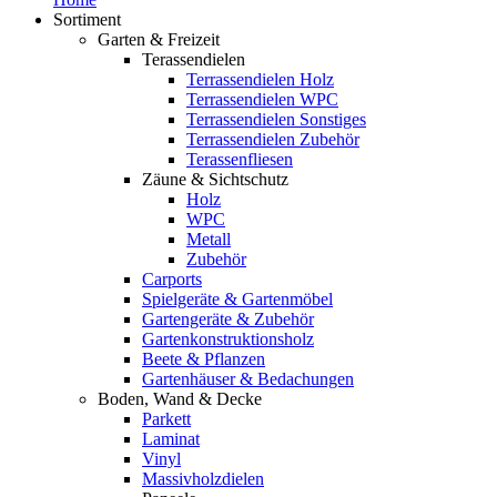
Sortiment
Garten & Freizeit
Terassendielen
Terrassendielen Holz
Terrassendielen WPC
Terrassendielen Sonstiges
Terrassendielen Zubehör
Terassenfliesen
Zäune & Sichtschutz
Holz
WPC
Metall
Zubehör
Carports
Spielgeräte & Gartenmöbel
Gartengeräte & Zubehör
Gartenkonstruktionsholz
Beete & Pflanzen
Gartenhäuser & Bedachungen
Boden, Wand & Decke
Parkett
Laminat
Vinyl
Massivholzdielen