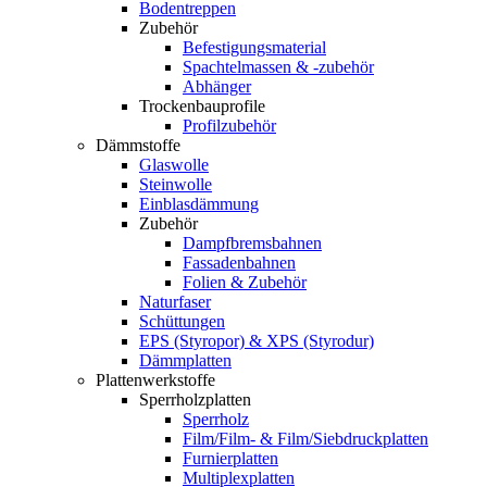
Bodentreppen
Zubehör
Befestigungsmaterial
Spachtelmassen & -zubehör
Abhänger
Trockenbauprofile
Profilzubehör
Dämmstoffe
Glaswolle
Steinwolle
Einblasdämmung
Zubehör
Dampfbremsbahnen
Fassadenbahnen
Folien & Zubehör
Naturfaser
Schüttungen
EPS (Styropor) & XPS (Styrodur)
Dämmplatten
Plattenwerkstoffe
Sperrholzplatten
Sperrholz
Film/Film- & Film/Siebdruckplatten
Furnierplatten
Multiplexplatten