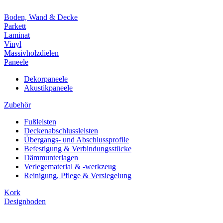
Boden, Wand & Decke
Parkett
Laminat
Vinyl
Massivholzdielen
Paneele
Dekorpaneele
Akustikpaneele
Zubehör
Fußleisten
Deckenabschlussleisten
Übergangs- und Abschlussprofile
Befestigung & Verbindungsstücke
Dämmunterlagen
Verlegematerial & -werkzeug
Reinigung, Pflege & Versiegelung
Kork
Designboden