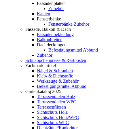
Fassadenplatten
Zubehör
Kanten
Fensterbänke
Fensterbänke Zubehör
Fassade, Balkon & Dach
Fassadenbekleidung
Balkonbretter
Dachdeckungen
Befestigungsmittel Abbund
Zubehör
Schnäppchenpreise & Restposten
Fachmarktartikel
Nägel & Schrauben
Kleb- & Dichtstoffe
Werkzeuge & Zubehör
Befestigungsmittel Abbund
Gartenkatalog 2025
Terrassendielen Holz
Terrassendielen WPC
Terrassenfliesen
Sichtschutz Holz
Sichtschutz Holz/WPC
Sichtschutz WPC
Dichtzäune/Rankgitter