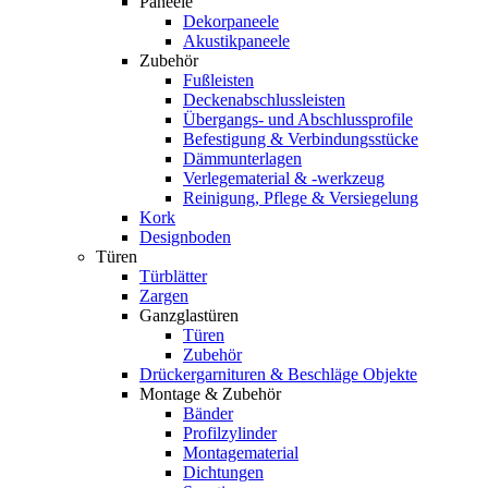
Paneele
Dekorpaneele
Akustikpaneele
Zubehör
Fußleisten
Deckenabschlussleisten
Übergangs- und Abschlussprofile
Befestigung & Verbindungsstücke
Dämmunterlagen
Verlegematerial & -werkzeug
Reinigung, Pflege & Versiegelung
Kork
Designboden
Türen
Türblätter
Zargen
Ganzglastüren
Türen
Zubehör
Drückergarnituren & Beschläge Objekte
Montage & Zubehör
Bänder
Profilzylinder
Montagematerial
Dichtungen