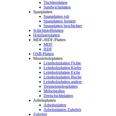
Tischlerplatten
Sandwichplatten
Spanplatten
Spanplatten roh
Spanplatten furniert
Spanplatten beschichtet
Schichtstoffplatten
Holzfaserplatten
MDF-/HDF-Platten
MDF
HDF
OSB-Platten
Massivholzplatten
Leimholzplatten Fichte
Leimholzplatten Kiefer
Leimholzplatten Eiche
Leimholzplatten Buche
Leimholzplatten andere
Treppenstufenplatten
Möbelstollen
Dreischichtplatten
Arbeitsplatten
Arbeitsplatten
Arbeitsplatten Zubehör
Zubehör