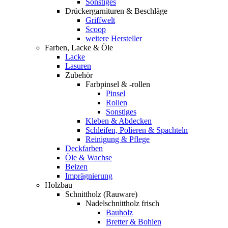
Sonstiges
Drückergarnituren & Beschläge
Griffwelt
Scoop
weitere Hersteller
Farben, Lacke & Öle
Lacke
Lasuren
Zubehör
Farbpinsel & -rollen
Pinsel
Rollen
Sonstiges
Kleben & Abdecken
Schleifen, Polieren & Spachteln
Reinigung & Pflege
Deckfarben
Öle & Wachse
Beizen
Imprägnierung
Holzbau
Schnittholz (Rauware)
Nadelschnittholz frisch
Bauholz
Bretter & Bohlen