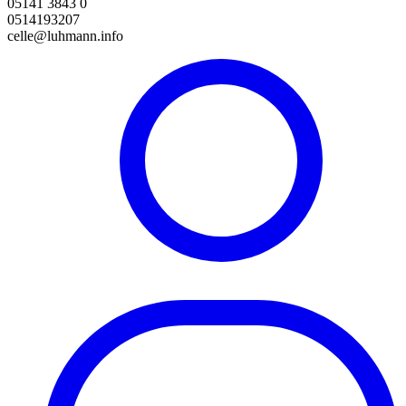
05141 3843 0
0514193207
celle@luhmann.info