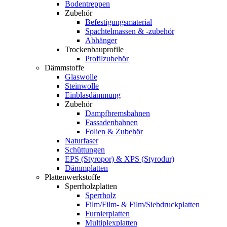
Bodentreppen
Zubehör
Befestigungsmaterial
Spachtelmassen & -zubehör
Abhänger
Trockenbauprofile
Profilzubehör
Dämmstoffe
Glaswolle
Steinwolle
Einblasdämmung
Zubehör
Dampfbremsbahnen
Fassadenbahnen
Folien & Zubehör
Naturfaser
Schüttungen
EPS (Styropor) & XPS (Styrodur)
Dämmplatten
Plattenwerkstoffe
Sperrholzplatten
Sperrholz
Film/Film- & Film/Siebdruckplatten
Furnierplatten
Multiplexplatten