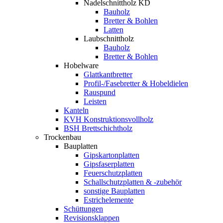
Nadelschnittholz KD
Bauholz
Bretter & Bohlen
Latten
Laubschnittholz
Bauholz
Bretter & Bohlen
Hobelware
Glattkantbretter
Profil-/Fasebretter & Hobeldielen
Rauspund
Leisten
Kanteln
KVH Konstruktionsvollholz
BSH Brettschichtholz
Trockenbau
Bauplatten
Gipskartonplatten
Gipsfaserplatten
Feuerschutzplatten
Schallschutzplatten & -zubehör
sonstige Bauplatten
Estrichelemente
Schüttungen
Revisionsklappen