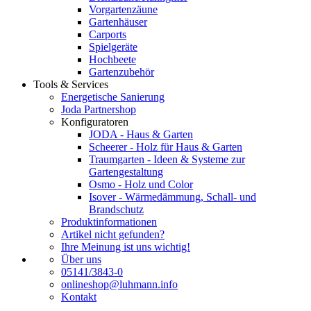
Vorgartenzäune
Gartenhäuser
Carports
Spielgeräte
Hochbeete
Gartenzubehör
Tools & Services
Energetische Sanierung
Joda Partnershop
Konfiguratoren
JODA - Haus & Garten
Scheerer - Holz für Haus & Garten
Traumgarten - Ideen & Systeme zur
Gartengestaltung
Osmo - Holz und Color
Isover - Wärmedämmung, Schall- und
Brandschutz
Produktinformationen
Artikel nicht gefunden?
Ihre Meinung ist uns wichtig!
Über uns
05141/3843-0
onlineshop@luhmann.info
Kontakt