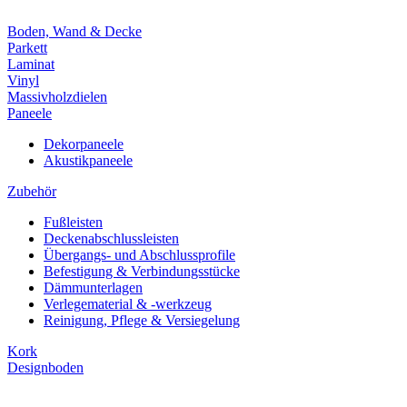
Boden, Wand & Decke
Parkett
Laminat
Vinyl
Massivholzdielen
Paneele
Dekorpaneele
Akustikpaneele
Zubehör
Fußleisten
Deckenabschlussleisten
Übergangs- und Abschlussprofile
Befestigung & Verbindungsstücke
Dämmunterlagen
Verlegematerial & -werkzeug
Reinigung, Pflege & Versiegelung
Kork
Designboden