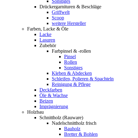
Sonstiges
Drückergarnituren & Beschläge
Griffwelt
Scoop
weitere Hersteller
Farben, Lacke & Öle
Lacke
Lasuren
Zubehör
Farbpinsel & -rollen
Pinsel
Rollen
Sonstiges
Kleben & Abdecken
Schleifen, Polieren & Spachteln
Reinigung & Pflege
Deckfarben
Öle & Wachse
Beizen
Imprägnierung
Holzbau
Schnittholz (Rauware)
Nadelschnittholz frisch
Bauholz
Bretter & Bohlen