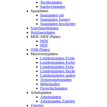
Tischlerplatten
Sandwichplatten
Spanplatten
Spanplatten roh
Spanplatten furniert
Spanplatten beschichtet
Schichtstoffplatten
Holzfaserplatten
MDF-/HDF-Platten
MDF
HDF
OSB-Platten
Massivholzplatten
Leimholzplatten Fichte
Leimholzplatten Kiefer
Leimholzplatten Eiche
Leimholzplatten Buche
Leimholzplatten andere
Treppenstufenplatten
Möbelstollen
Dreischichtplatten
Arbeitsplatten
Arbeitsplatten
Arbeitsplatten Zubehör
Zubehör