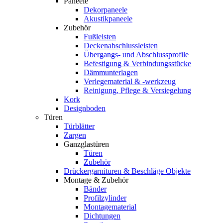
Paneele
Dekorpaneele
Akustikpaneele
Zubehör
Fußleisten
Deckenabschlussleisten
Übergangs- und Abschlussprofile
Befestigung & Verbindungsstücke
Dämmunterlagen
Verlegematerial & -werkzeug
Reinigung, Pflege & Versiegelung
Kork
Designboden
Türen
Türblätter
Zargen
Ganzglastüren
Türen
Zubehör
Drückergarnituren & Beschläge Objekte
Montage & Zubehör
Bänder
Profilzylinder
Montagematerial
Dichtungen