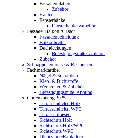
Fassadenplatten
Zubehör
Kanten
Fensterbänke
Fensterbänke Zubehör
Fassade, Balkon & Dach
Fassadenbekleidung
Balkonbretter
Dachdeckungen
Befestigungsmittel Abbund
Zubehör
Schnäppchenpreise & Restposten
Fachmarktartikel
Nägel & Schrauben
Kleb- & Dichtstoffe
Werkzeuge & Zubehör
Befestigungsmittel Abbund
Gartenkatalog 2025
Terrassendielen Holz
Terrassendielen WPC
Terrassenfliesen
Sichtschutz Holz
Sichtschutz Holz/WPC
Sichtschutz WPC
Dichtzäune/Rankgitter