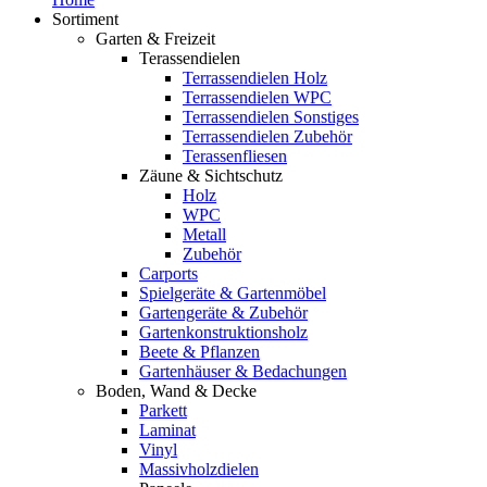
Sortiment
Garten & Freizeit
Terassendielen
Terrassendielen Holz
Terrassendielen WPC
Terrassendielen Sonstiges
Terrassendielen Zubehör
Terassenfliesen
Zäune & Sichtschutz
Holz
WPC
Metall
Zubehör
Carports
Spielgeräte & Gartenmöbel
Gartengeräte & Zubehör
Gartenkonstruktionsholz
Beete & Pflanzen
Gartenhäuser & Bedachungen
Boden, Wand & Decke
Parkett
Laminat
Vinyl
Massivholzdielen