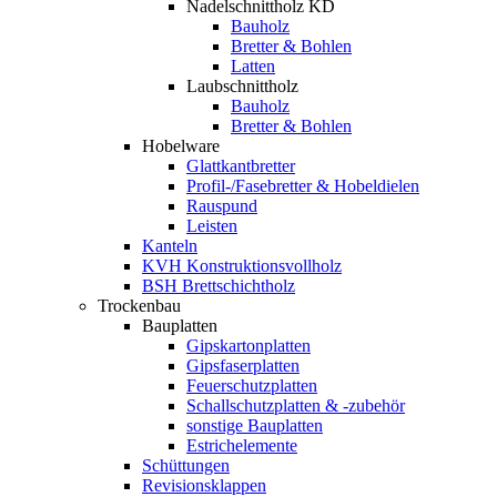
Nadelschnittholz KD
Bauholz
Bretter & Bohlen
Latten
Laubschnittholz
Bauholz
Bretter & Bohlen
Hobelware
Glattkantbretter
Profil-/Fasebretter & Hobeldielen
Rauspund
Leisten
Kanteln
KVH Konstruktionsvollholz
BSH Brettschichtholz
Trockenbau
Bauplatten
Gipskartonplatten
Gipsfaserplatten
Feuerschutzplatten
Schallschutzplatten & -zubehör
sonstige Bauplatten
Estrichelemente
Schüttungen
Revisionsklappen