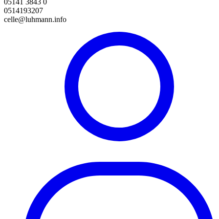
05141 3843 0
0514193207
celle@luhmann.info