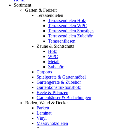
Sortiment
Garten & Freizeit
Terassendielen
Terrassendielen Holz
Terrassendielen WPC
Terrassendielen Sonstiges
Terrassendielen Zubehör
Terassenfliesen
Zäune & Sichtschutz
Holz
WPC
Metall
Zubehör
Carports
Spielgeräte & Gartenmöbel
Gartengeräte & Zubehör
Gartenkonstruktionsholz
Beete & Pflanzen
Gartenhäuser & Bedachungen
Boden, Wand & Decke
Parkett
Laminat
Vinyl
Massivholzdielen