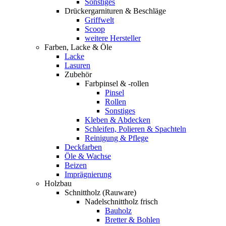
Sonstiges
Drückergarnituren & Beschläge
Griffwelt
Scoop
weitere Hersteller
Farben, Lacke & Öle
Lacke
Lasuren
Zubehör
Farbpinsel & -rollen
Pinsel
Rollen
Sonstiges
Kleben & Abdecken
Schleifen, Polieren & Spachteln
Reinigung & Pflege
Deckfarben
Öle & Wachse
Beizen
Imprägnierung
Holzbau
Schnittholz (Rauware)
Nadelschnittholz frisch
Bauholz
Bretter & Bohlen