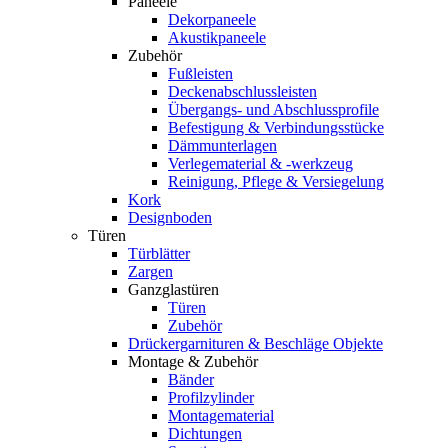
Paneele
Dekorpaneele
Akustikpaneele
Zubehör
Fußleisten
Deckenabschlussleisten
Übergangs- und Abschlussprofile
Befestigung & Verbindungsstücke
Dämmunterlagen
Verlegematerial & -werkzeug
Reinigung, Pflege & Versiegelung
Kork
Designboden
Türen
Türblätter
Zargen
Ganzglastüren
Türen
Zubehör
Drückergarnituren & Beschläge Objekte
Montage & Zubehör
Bänder
Profilzylinder
Montagematerial
Dichtungen