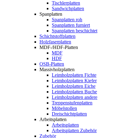
Tischlerplatten
Sandwichplatten
Spanplatten
Spanplatten roh
Spanplatten furniert
Spanplatten beschichtet
Schichtstoffplatten
Holzfaserplatten
MDF-/HDF-Platten
MDF
HDF
OSB-Platten
Massivholzplatten
Leimholzplatten Fichte
Leimholzplatten Kiefer
Leimholzplatten Eiche
Leimholzplatten Buche
Leimholzplatten andere
Treppenstufenplatten
Möbelstollen
Dreischichtplatten
Arbeitsplatten
Arbeitsplatten
Arbeitsplatten Zubehör
Zubehör