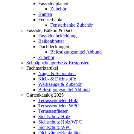
Fassadenplatten
Zubehör
Kanten
Fensterbänke
Fensterbänke Zubehör
Fassade, Balkon & Dach
Fassadenbekleidung
Balkonbretter
Dachdeckungen
Befestigungsmittel Abbund
Zubehör
Schnäppchenpreise & Restposten
Fachmarktartikel
Nägel & Schrauben
Kleb- & Dichtstoffe
Werkzeuge & Zubehör
Befestigungsmittel Abbund
Gartenkatalog 2025
Terrassendielen Holz
Terrassendielen WPC
Terrassenfliesen
Sichtschutz Holz
Sichtschutz Holz/WPC
Sichtschutz WPC
Dichtzäune/Rankgitter