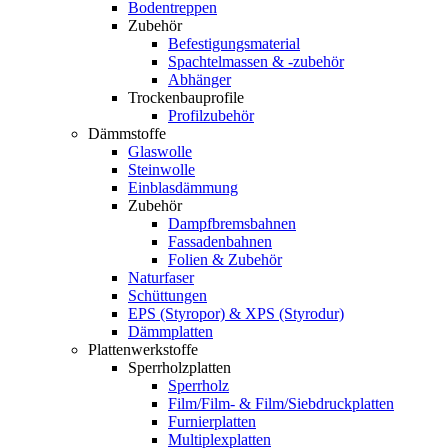
Bodentreppen
Zubehör
Befestigungsmaterial
Spachtelmassen & -zubehör
Abhänger
Trockenbauprofile
Profilzubehör
Dämmstoffe
Glaswolle
Steinwolle
Einblasdämmung
Zubehör
Dampfbremsbahnen
Fassadenbahnen
Folien & Zubehör
Naturfaser
Schüttungen
EPS (Styropor) & XPS (Styrodur)
Dämmplatten
Plattenwerkstoffe
Sperrholzplatten
Sperrholz
Film/Film- & Film/Siebdruckplatten
Furnierplatten
Multiplexplatten