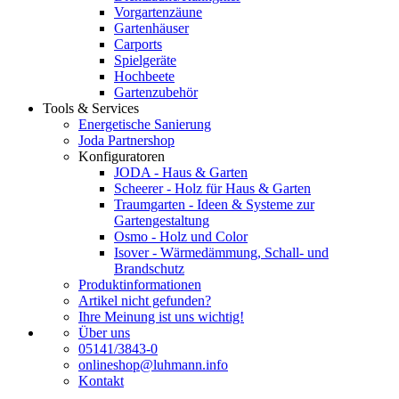
Vorgartenzäune
Gartenhäuser
Carports
Spielgeräte
Hochbeete
Gartenzubehör
Tools & Services
Energetische Sanierung
Joda Partnershop
Konfiguratoren
JODA - Haus & Garten
Scheerer - Holz für Haus & Garten
Traumgarten - Ideen & Systeme zur
Gartengestaltung
Osmo - Holz und Color
Isover - Wärmedämmung, Schall- und
Brandschutz
Produktinformationen
Artikel nicht gefunden?
Ihre Meinung ist uns wichtig!
Über uns
05141/3843-0
onlineshop@luhmann.info
Kontakt