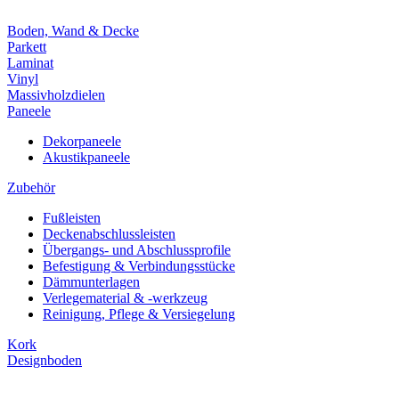
Boden, Wand & Decke
Parkett
Laminat
Vinyl
Massivholzdielen
Paneele
Dekorpaneele
Akustikpaneele
Zubehör
Fußleisten
Deckenabschlussleisten
Übergangs- und Abschlussprofile
Befestigung & Verbindungsstücke
Dämmunterlagen
Verlegematerial & -werkzeug
Reinigung, Pflege & Versiegelung
Kork
Designboden