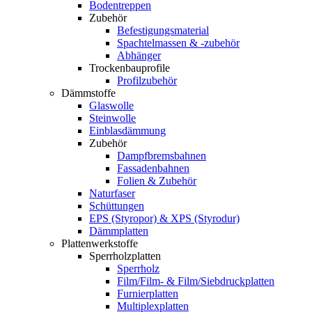
Bodentreppen
Zubehör
Befestigungsmaterial
Spachtelmassen & -zubehör
Abhänger
Trockenbauprofile
Profilzubehör
Dämmstoffe
Glaswolle
Steinwolle
Einblasdämmung
Zubehör
Dampfbremsbahnen
Fassadenbahnen
Folien & Zubehör
Naturfaser
Schüttungen
EPS (Styropor) & XPS (Styrodur)
Dämmplatten
Plattenwerkstoffe
Sperrholzplatten
Sperrholz
Film/Film- & Film/Siebdruckplatten
Furnierplatten
Multiplexplatten