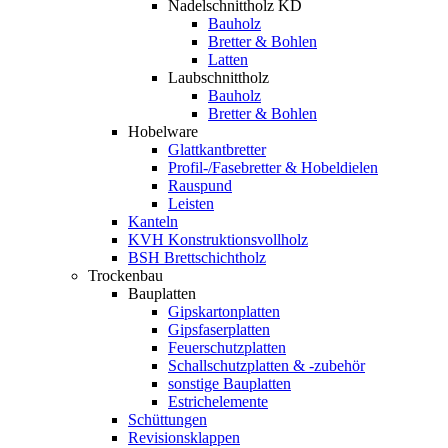
Nadelschnittholz KD
Bauholz
Bretter & Bohlen
Latten
Laubschnittholz
Bauholz
Bretter & Bohlen
Hobelware
Glattkantbretter
Profil-/Fasebretter & Hobeldielen
Rauspund
Leisten
Kanteln
KVH Konstruktionsvollholz
BSH Brettschichtholz
Trockenbau
Bauplatten
Gipskartonplatten
Gipsfaserplatten
Feuerschutzplatten
Schallschutzplatten & -zubehör
sonstige Bauplatten
Estrichelemente
Schüttungen
Revisionsklappen