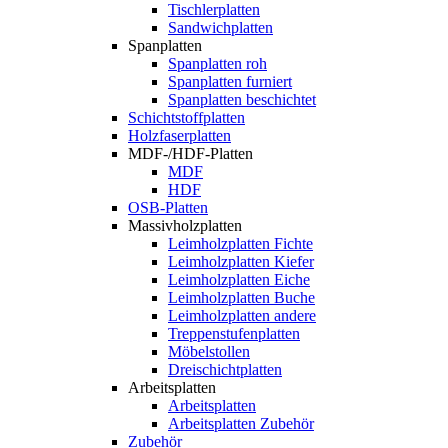
Tischlerplatten
Sandwichplatten
Spanplatten
Spanplatten roh
Spanplatten furniert
Spanplatten beschichtet
Schichtstoffplatten
Holzfaserplatten
MDF-/HDF-Platten
MDF
HDF
OSB-Platten
Massivholzplatten
Leimholzplatten Fichte
Leimholzplatten Kiefer
Leimholzplatten Eiche
Leimholzplatten Buche
Leimholzplatten andere
Treppenstufenplatten
Möbelstollen
Dreischichtplatten
Arbeitsplatten
Arbeitsplatten
Arbeitsplatten Zubehör
Zubehör