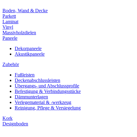
Boden, Wand & Decke
Parkett
Laminat
Vinyl
Massivholzdielen
Paneele
Dekorpaneele
Akustikpaneele
Zubehör
Fußleisten
Deckenabschlussleisten
Übergangs- und Abschlussprofile
Befestigung & Verbindungsstücke
Dämmunterlagen
Verlegematerial & -werkzeug
Reinigung, Pflege & Versiegelung
Kork
Designboden