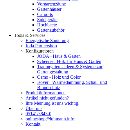
Vorgartenzäune
Gartenhäuser
Carports
Spielgeräte
Hochbeete
Gartenzubehör
Tools & Services
Energetische Sanierung
Joda Partnershop
Konfiguratoren
JODA - Haus & Garten
Scheerer - Holz für Haus & Garten
Traumgarten - Ideen & Systeme zur
Gartengestaltung
Osmo - Holz und Color
Isover - Wärmedämmung, Schall- und
Brandschutz
Produktinformationen
Artikel nicht gefunden?
Ihre Meinung ist uns wichtig!
Über uns
05141/3843-0
onlineshop@luhmann.info
Kontakt