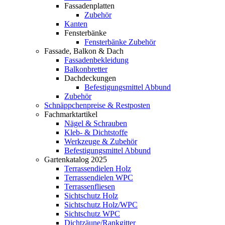
Fassadenplatten
Zubehör
Kanten
Fensterbänke
Fensterbänke Zubehör
Fassade, Balkon & Dach
Fassadenbekleidung
Balkonbretter
Dachdeckungen
Befestigungsmittel Abbund
Zubehör
Schnäppchenpreise & Restposten
Fachmarktartikel
Nägel & Schrauben
Kleb- & Dichtstoffe
Werkzeuge & Zubehör
Befestigungsmittel Abbund
Gartenkatalog 2025
Terrassendielen Holz
Terrassendielen WPC
Terrassenfliesen
Sichtschutz Holz
Sichtschutz Holz/WPC
Sichtschutz WPC
Dichtzäune/Rankgitter