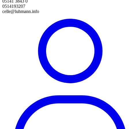
05141 3843 0
0514193207
celle@luhmann.info