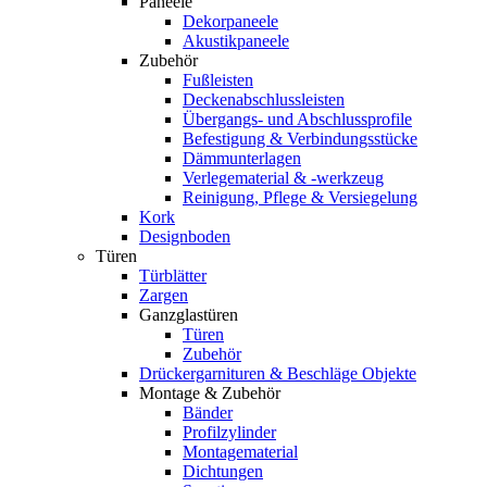
Paneele
Dekorpaneele
Akustikpaneele
Zubehör
Fußleisten
Deckenabschlussleisten
Übergangs- und Abschlussprofile
Befestigung & Verbindungsstücke
Dämmunterlagen
Verlegematerial & -werkzeug
Reinigung, Pflege & Versiegelung
Kork
Designboden
Türen
Türblätter
Zargen
Ganzglastüren
Türen
Zubehör
Drückergarnituren & Beschläge Objekte
Montage & Zubehör
Bänder
Profilzylinder
Montagematerial
Dichtungen