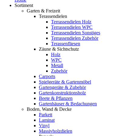
Sortiment
Garten & Freizeit
Terassendielen
Terrassendielen Holz
Terrassendielen WPC
Terrassendielen Sonstiges
Terrassendielen Zubehör
Terassenfliesen
Zäune & Sichtschutz
Holz
WPC
Metall
Zubehör
Carports
Spielgeräte & Gartenmöbel
Gartengeräte & Zubehör
Gartenkonstruktionsholz
Beete & Pflanzen
Gartenhäuser & Bedachungen
Boden, Wand & Decke
Parkett
Laminat
Vinyl
Massivholzdielen