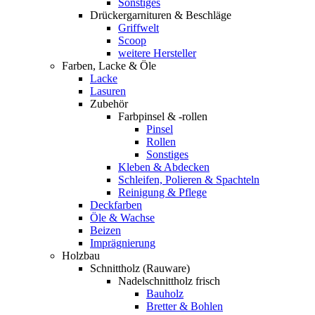
Sonstiges
Drückergarnituren & Beschläge
Griffwelt
Scoop
weitere Hersteller
Farben, Lacke & Öle
Lacke
Lasuren
Zubehör
Farbpinsel & -rollen
Pinsel
Rollen
Sonstiges
Kleben & Abdecken
Schleifen, Polieren & Spachteln
Reinigung & Pflege
Deckfarben
Öle & Wachse
Beizen
Imprägnierung
Holzbau
Schnittholz (Rauware)
Nadelschnittholz frisch
Bauholz
Bretter & Bohlen