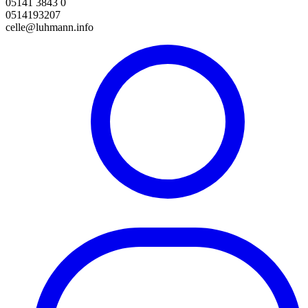
05141 3843 0
0514193207
celle@luhmann.info