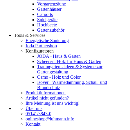
Vorgartenzäune
Gartenhäuser
Carports
Spielgeräte
Hochbeete
Gartenzubehör
Tools & Services
Energetische Sanierung
Joda Partnershop
Konfiguratoren
JODA - Haus & Garten
Scheerer - Holz für Haus & Garten
Traumgarten - Ideen & Systeme zur
Gartengestaltung
Osmo - Holz und Color
Isover - Wärmedämmung, Schall- und
Brandschutz
Produktinformationen
Artikel nicht gefunden?
Ihre Meinung ist uns wichtig!
Über uns
05141/3843-0
onlineshop@luhmann.info
Kontakt