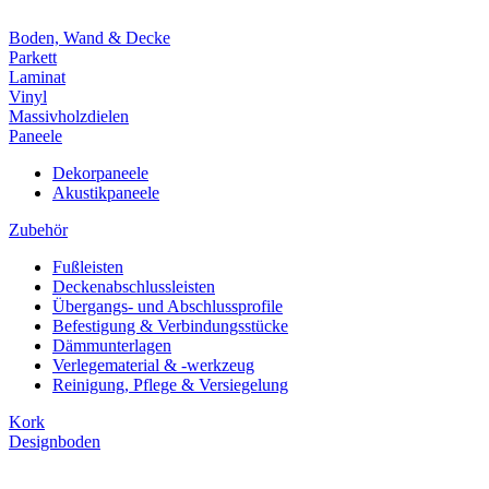
Boden, Wand & Decke
Parkett
Laminat
Vinyl
Massivholzdielen
Paneele
Dekorpaneele
Akustikpaneele
Zubehör
Fußleisten
Deckenabschlussleisten
Übergangs- und Abschlussprofile
Befestigung & Verbindungsstücke
Dämmunterlagen
Verlegematerial & -werkzeug
Reinigung, Pflege & Versiegelung
Kork
Designboden