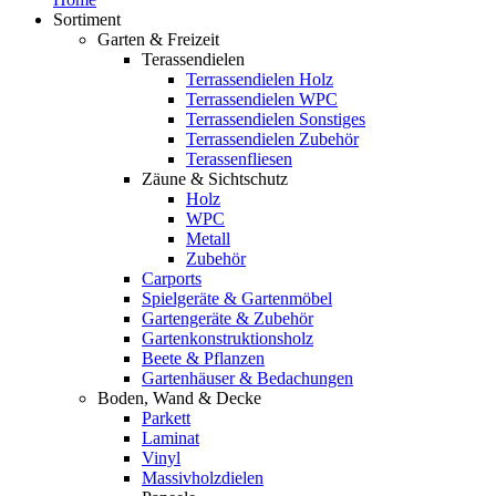
Sortiment
Garten & Freizeit
Terassendielen
Terrassendielen Holz
Terrassendielen WPC
Terrassendielen Sonstiges
Terrassendielen Zubehör
Terassenfliesen
Zäune & Sichtschutz
Holz
WPC
Metall
Zubehör
Carports
Spielgeräte & Gartenmöbel
Gartengeräte & Zubehör
Gartenkonstruktionsholz
Beete & Pflanzen
Gartenhäuser & Bedachungen
Boden, Wand & Decke
Parkett
Laminat
Vinyl
Massivholzdielen