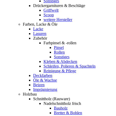
Sonstiges
Drückergarnituren & Beschläge
Griffwelt
Scoop
weitere Hersteller
Farben, Lacke & Öle
Lacke
Lasuren
Zubehör
Farbpinsel & -rollen
Pinsel
Rollen
Sonstiges
Kleben & Abdecken
Schleifen, Polieren & Spachteln
Reinigung & Pflege
Deckfarben
Öle & Wachse
Beizen
Imprägnierung
Holzbau
Schnittholz (Rauware)
Nadelschnittholz frisch
Bauholz
Bretter & Bohlen