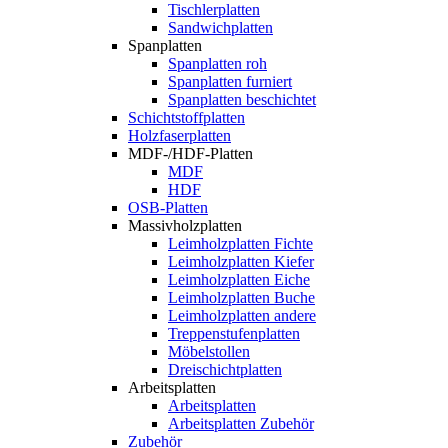
Tischlerplatten
Sandwichplatten
Spanplatten
Spanplatten roh
Spanplatten furniert
Spanplatten beschichtet
Schichtstoffplatten
Holzfaserplatten
MDF-/HDF-Platten
MDF
HDF
OSB-Platten
Massivholzplatten
Leimholzplatten Fichte
Leimholzplatten Kiefer
Leimholzplatten Eiche
Leimholzplatten Buche
Leimholzplatten andere
Treppenstufenplatten
Möbelstollen
Dreischichtplatten
Arbeitsplatten
Arbeitsplatten
Arbeitsplatten Zubehör
Zubehör