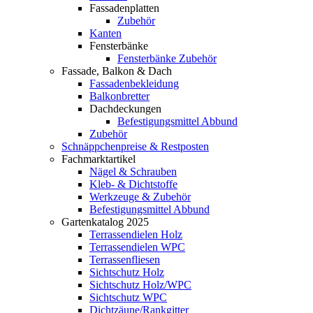
Fassadenplatten
Zubehör
Kanten
Fensterbänke
Fensterbänke Zubehör
Fassade, Balkon & Dach
Fassadenbekleidung
Balkonbretter
Dachdeckungen
Befestigungsmittel Abbund
Zubehör
Schnäppchenpreise & Restposten
Fachmarktartikel
Nägel & Schrauben
Kleb- & Dichtstoffe
Werkzeuge & Zubehör
Befestigungsmittel Abbund
Gartenkatalog 2025
Terrassendielen Holz
Terrassendielen WPC
Terrassenfliesen
Sichtschutz Holz
Sichtschutz Holz/WPC
Sichtschutz WPC
Dichtzäune/Rankgitter