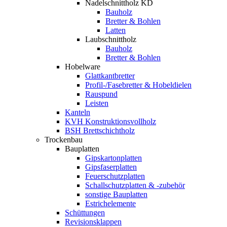
Nadelschnittholz KD
Bauholz
Bretter & Bohlen
Latten
Laubschnittholz
Bauholz
Bretter & Bohlen
Hobelware
Glattkantbretter
Profil-/Fasebretter & Hobeldielen
Rauspund
Leisten
Kanteln
KVH Konstruktionsvollholz
BSH Brettschichtholz
Trockenbau
Bauplatten
Gipskartonplatten
Gipsfaserplatten
Feuerschutzplatten
Schallschutzplatten & -zubehör
sonstige Bauplatten
Estrichelemente
Schüttungen
Revisionsklappen