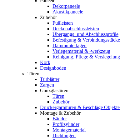
Paneele
Dekorpaneele
Akustikpaneele
Zubehör
Fußleisten
Deckenabschlussleisten
Übergangs- und Abschlussprofile
Befestigung & Verbindungsstücke
Dämmunterlagen
Verlegematerial & -werkzeug
Reinigung, Pflege & Versiegelung
Kork
Designboden
Türen
Türblätter
Zargen
Ganzglastüren
Türen
Zubehör
Drückergarnituren & Beschläge Objekte
Montage & Zubehör
Bänder
Profilzylinder
Montagematerial
Dichtungen