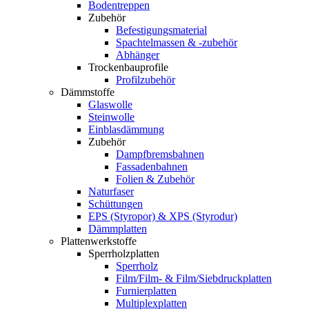
Bodentreppen
Zubehör
Befestigungsmaterial
Spachtelmassen & -zubehör
Abhänger
Trockenbauprofile
Profilzubehör
Dämmstoffe
Glaswolle
Steinwolle
Einblasdämmung
Zubehör
Dampfbremsbahnen
Fassadenbahnen
Folien & Zubehör
Naturfaser
Schüttungen
EPS (Styropor) & XPS (Styrodur)
Dämmplatten
Plattenwerkstoffe
Sperrholzplatten
Sperrholz
Film/Film- & Film/Siebdruckplatten
Furnierplatten
Multiplexplatten