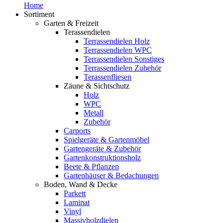
Home
Sortiment
Garten & Freizeit
Terassendielen
Terrassendielen Holz
Terrassendielen WPC
Terrassendielen Sonstiges
Terrassendielen Zubehör
Terassenfliesen
Zäune & Sichtschutz
Holz
WPC
Metall
Zubehör
Carports
Spielgeräte & Gartenmöbel
Gartengeräte & Zubehör
Gartenkonstruktionsholz
Beete & Pflanzen
Gartenhäuser & Bedachungen
Boden, Wand & Decke
Parkett
Laminat
Vinyl
Massivholzdielen