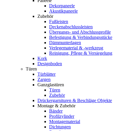
Paneele
Dekorpaneele
Akustikpaneele
Zubehör
Fußleisten
Deckenabschlussleisten
Übergangs- und Abschlussprofile
Befestigung & Verbindungsstücke
Dämmunterlagen
Verlegematerial & -werkzeug
Reinigung, Pflege & Versiegelung
Kork
Designboden
Türen
Türblätter
Zargen
Ganzglastüren
Türen
Zubehör
Drückergarnituren & Beschläge Objekte
Montage & Zubehör
Bänder
Profilzylinder
Montagematerial
Dichtungen