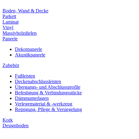
Boden, Wand & Decke
Parkett
Laminat
Vinyl
Massivholzdielen
Paneele
Dekorpaneele
Akustikpaneele
Zubehör
Fußleisten
Deckenabschlussleisten
Übergangs- und Abschlussprofile
Befestigung & Verbindungsstücke
Dämmunterlagen
Verlegematerial & -werkzeug
Reinigung, Pflege & Versiegelung
Kork
Designboden