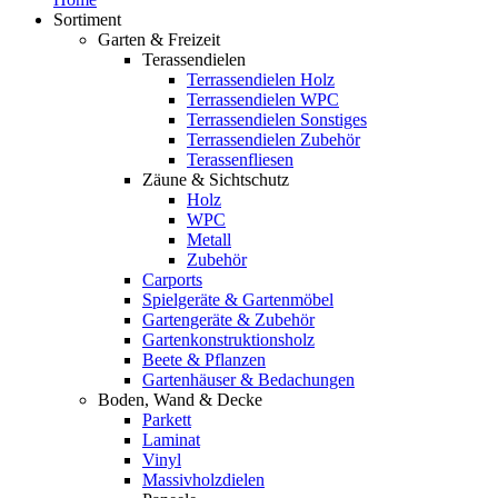
Sortiment
Garten & Freizeit
Terassendielen
Terrassendielen Holz
Terrassendielen WPC
Terrassendielen Sonstiges
Terrassendielen Zubehör
Terassenfliesen
Zäune & Sichtschutz
Holz
WPC
Metall
Zubehör
Carports
Spielgeräte & Gartenmöbel
Gartengeräte & Zubehör
Gartenkonstruktionsholz
Beete & Pflanzen
Gartenhäuser & Bedachungen
Boden, Wand & Decke
Parkett
Laminat
Vinyl
Massivholzdielen