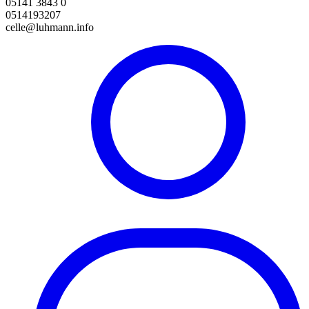
05141 3843 0
0514193207
celle@luhmann.info