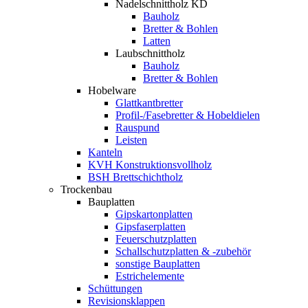
Nadelschnittholz KD
Bauholz
Bretter & Bohlen
Latten
Laubschnittholz
Bauholz
Bretter & Bohlen
Hobelware
Glattkantbretter
Profil-/Fasebretter & Hobeldielen
Rauspund
Leisten
Kanteln
KVH Konstruktionsvollholz
BSH Brettschichtholz
Trockenbau
Bauplatten
Gipskartonplatten
Gipsfaserplatten
Feuerschutzplatten
Schallschutzplatten & -zubehör
sonstige Bauplatten
Estrichelemente
Schüttungen
Revisionsklappen