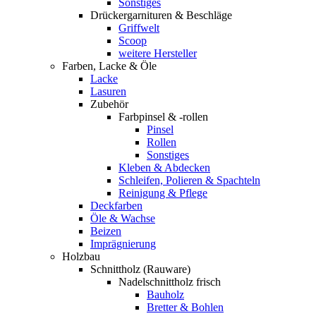
Sonstiges
Drückergarnituren & Beschläge
Griffwelt
Scoop
weitere Hersteller
Farben, Lacke & Öle
Lacke
Lasuren
Zubehör
Farbpinsel & -rollen
Pinsel
Rollen
Sonstiges
Kleben & Abdecken
Schleifen, Polieren & Spachteln
Reinigung & Pflege
Deckfarben
Öle & Wachse
Beizen
Imprägnierung
Holzbau
Schnittholz (Rauware)
Nadelschnittholz frisch
Bauholz
Bretter & Bohlen