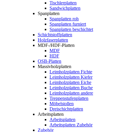
Tischlerplatten
Sandwichplatten
Spanplatten
Spanplatten roh
Spanplatten furniert
Spanplatten beschichtet
Schichtstoffplatten
Holzfaserplatten
MDF-/HDF-Platten
MDF
HDF
OSB-Platten
Massivholzplatten
Leimholzplatten Fichte
Leimholzplatten Kiefer
Leimholzplatten Eiche
Leimholzplatten Buche
Leimholzplatten andere
Treppenstufenplatten
Möbelstollen
Dreischichtplatten
Arbeitsplatten
Arbeitsplatten
Arbeitsplatten Zubehör
Zubehör