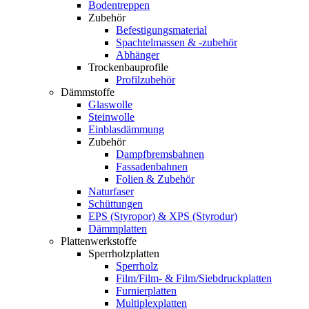
Bodentreppen
Zubehör
Befestigungsmaterial
Spachtelmassen & -zubehör
Abhänger
Trockenbauprofile
Profilzubehör
Dämmstoffe
Glaswolle
Steinwolle
Einblasdämmung
Zubehör
Dampfbremsbahnen
Fassadenbahnen
Folien & Zubehör
Naturfaser
Schüttungen
EPS (Styropor) & XPS (Styrodur)
Dämmplatten
Plattenwerkstoffe
Sperrholzplatten
Sperrholz
Film/Film- & Film/Siebdruckplatten
Furnierplatten
Multiplexplatten