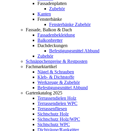
Fassadenplatten
Zubehör
Kanten
Fensterbänke
Fensterbänke Zubehör
Fassade, Balkon & Dach
Fassadenbekleidung
Balkonbretter
Dachdeckungen
Befestigungsmittel Abbund
Zubehör
Schnäppchenpreise & Restposten
Fachmarktartikel
Nägel & Schrauben
Kleb- & Dichtstoffe
Werkzeuge & Zubehör
Befestigungsmittel Abbund
Gartenkatalog 2025
Terrassendielen Holz
Terrassendielen WPC
Terrassenfliesen
Sichtschutz Holz
Sichtschutz Holz/WPC
Sichtschutz WPC
Dichtzäune/Rankgitter