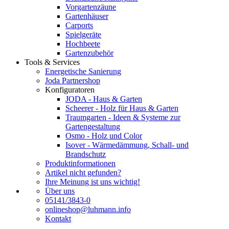
Vorgartenzäune
Gartenhäuser
Carports
Spielgeräte
Hochbeete
Gartenzubehör
Tools & Services
Energetische Sanierung
Joda Partnershop
Konfiguratoren
JODA - Haus & Garten
Scheerer - Holz für Haus & Garten
Traumgarten - Ideen & Systeme zur
Gartengestaltung
Osmo - Holz und Color
Isover - Wärmedämmung, Schall- und
Brandschutz
Produktinformationen
Artikel nicht gefunden?
Ihre Meinung ist uns wichtig!
Über uns
05141/3843-0
onlineshop@luhmann.info
Kontakt