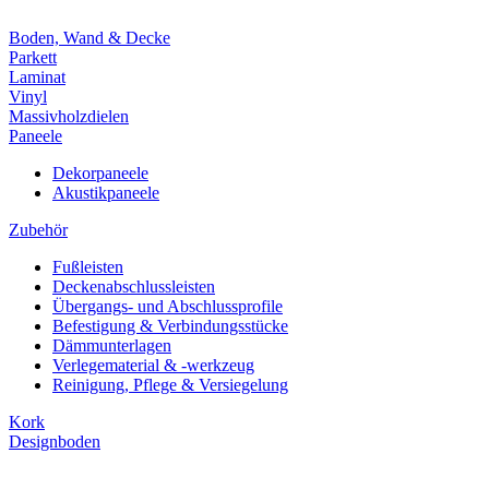
Boden, Wand & Decke
Parkett
Laminat
Vinyl
Massivholzdielen
Paneele
Dekorpaneele
Akustikpaneele
Zubehör
Fußleisten
Deckenabschlussleisten
Übergangs- und Abschlussprofile
Befestigung & Verbindungsstücke
Dämmunterlagen
Verlegematerial & -werkzeug
Reinigung, Pflege & Versiegelung
Kork
Designboden