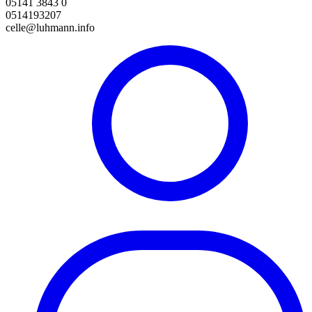
05141 3843 0
0514193207
celle@luhmann.info