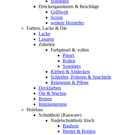
Sonstiges
Drückergarnituren & Beschläge
Griffwelt
Scoop
weitere Hersteller
Farben, Lacke & Öle
Lacke
Lasuren
Zubehör
Farbpinsel & -rollen
Pinsel
Rollen
Sonstiges
Kleben & Abdecken
Schleifen, Polieren & Spachteln
Reinigung & Pflege
Deckfarben
Öle & Wachse
Beizen
Imprägnierung
Holzbau
Schnittholz (Rauware)
Nadelschnittholz frisch
Bauholz
Bretter & Bohlen