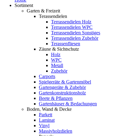
Sortiment
Garten & Freizeit
Terassendielen
Terrassendielen Holz
Terrassendielen WPC
Terrassendielen Sonstiges
Terrassendielen Zubehör
Terassenfliesen
Zäune & Sichtschutz
Holz
WPC
Metall
Zubehör
Carports
Spielgeräte & Gartenmöbel
Gartengeräte & Zubehör
Gartenkonstruktionsholz
Beete & Pflanzen
Gartenhäuser & Bedachungen
Boden, Wand & Decke
Parkett
Laminat
Vinyl
Massivholzdielen