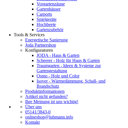
Vorgartenzäune
Gartenhäuser
Carports
Spielgeräte
Hochbeete
Gartenzubehör
Tools & Services
Energetische Sanierung
Joda Partnershop
Konfiguratoren
JODA - Haus & Garten
Scheerer - Holz für Haus & Garten
Traumgarten - Ideen & Systeme zur
Gartengestaltung
Osmo - Holz und Color
Isover - Wärmedämmung, Schall- und
Brandschutz
Produktinformationen
Artikel nicht gefunden?
Ihre Meinung ist uns wichtig!
Über uns
05141/3843-0
onlineshop@luhmann.info
Kontakt