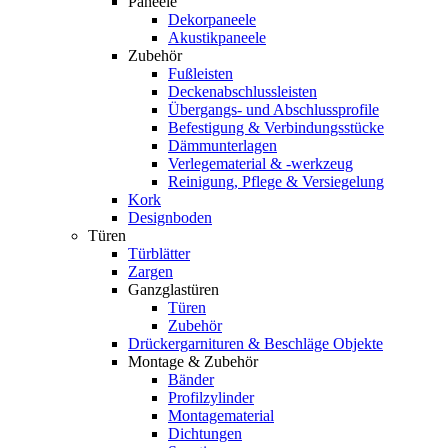
Paneele
Dekorpaneele
Akustikpaneele
Zubehör
Fußleisten
Deckenabschlussleisten
Übergangs- und Abschlussprofile
Befestigung & Verbindungsstücke
Dämmunterlagen
Verlegematerial & -werkzeug
Reinigung, Pflege & Versiegelung
Kork
Designboden
Türen
Türblätter
Zargen
Ganzglastüren
Türen
Zubehör
Drückergarnituren & Beschläge Objekte
Montage & Zubehör
Bänder
Profilzylinder
Montagematerial
Dichtungen