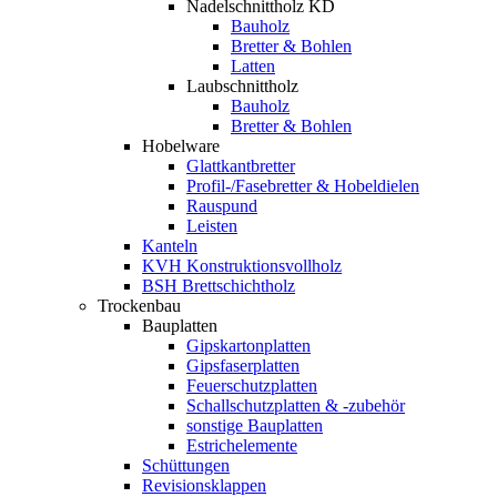
Nadelschnittholz KD
Bauholz
Bretter & Bohlen
Latten
Laubschnittholz
Bauholz
Bretter & Bohlen
Hobelware
Glattkantbretter
Profil-/Fasebretter & Hobeldielen
Rauspund
Leisten
Kanteln
KVH Konstruktionsvollholz
BSH Brettschichtholz
Trockenbau
Bauplatten
Gipskartonplatten
Gipsfaserplatten
Feuerschutzplatten
Schallschutzplatten & -zubehör
sonstige Bauplatten
Estrichelemente
Schüttungen
Revisionsklappen