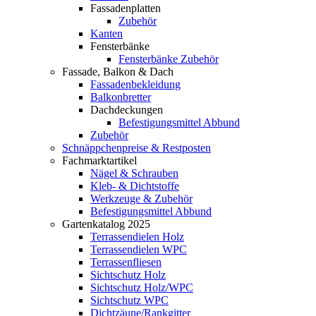
Fassadenplatten
Zubehör
Kanten
Fensterbänke
Fensterbänke Zubehör
Fassade, Balkon & Dach
Fassadenbekleidung
Balkonbretter
Dachdeckungen
Befestigungsmittel Abbund
Zubehör
Schnäppchenpreise & Restposten
Fachmarktartikel
Nägel & Schrauben
Kleb- & Dichtstoffe
Werkzeuge & Zubehör
Befestigungsmittel Abbund
Gartenkatalog 2025
Terrassendielen Holz
Terrassendielen WPC
Terrassenfliesen
Sichtschutz Holz
Sichtschutz Holz/WPC
Sichtschutz WPC
Dichtzäune/Rankgitter