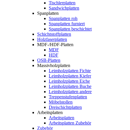
Tischlerplatten
Sandwichplatten
Spanplatten
Spanplatten roh
Spanplatten furniert
Spanplatten beschichtet
Schichtstoffplatten
Holzfaserplatten
MDF-/HDF-Platten
MDF
HDF
OSB-Platten
Massivholzplatten
Leimholzplatten Fichte
Leimholzplatten Kiefer
Leimholzplatten Eiche
Leimholzplatten Buche
Leimholzplatten andere
Treppenstufenplatten
Möbelstollen
Dreischichtplatten
Arbeitsplatten
Arbeitsplatten
Arbeitsplatten Zubehör
Zubehör