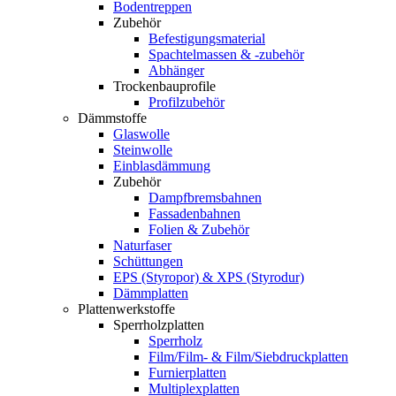
Bodentreppen
Zubehör
Befestigungsmaterial
Spachtelmassen & -zubehör
Abhänger
Trockenbauprofile
Profilzubehör
Dämmstoffe
Glaswolle
Steinwolle
Einblasdämmung
Zubehör
Dampfbremsbahnen
Fassadenbahnen
Folien & Zubehör
Naturfaser
Schüttungen
EPS (Styropor) & XPS (Styrodur)
Dämmplatten
Plattenwerkstoffe
Sperrholzplatten
Sperrholz
Film/Film- & Film/Siebdruckplatten
Furnierplatten
Multiplexplatten