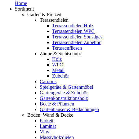
Home
Sortiment
Garten & Freizeit
Terassendielen
Terrassendielen Holz
Terrassendielen WPC
Terrassendielen Sonstiges
Terrassendielen Zubehör
Terassenfliesen
Zäune & Sichtschutz
Holz
WPC
Metall
Zubehör
Carports
Spielgeräte & Gartenmöbel
Gartengeräte & Zubehör
Gartenkonstruktionsholz
Beete & Pflanzen
Gartenhäuser & Bedachungen
Boden, Wand & Decke
Parkett
Laminat
Vinyl
Massivholzdielen