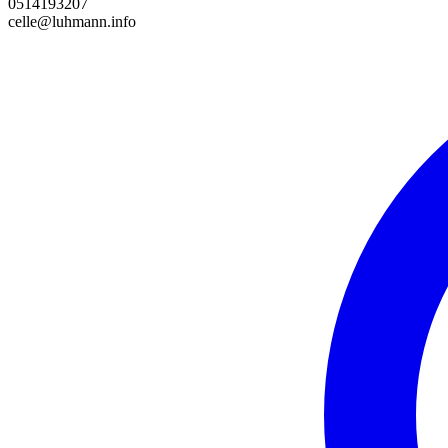
0514193207
celle@luhmann.info