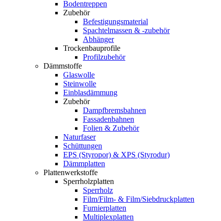
Bodentreppen
Zubehör
Befestigungsmaterial
Spachtelmassen & -zubehör
Abhänger
Trockenbauprofile
Profilzubehör
Dämmstoffe
Glaswolle
Steinwolle
Einblasdämmung
Zubehör
Dampfbremsbahnen
Fassadenbahnen
Folien & Zubehör
Naturfaser
Schüttungen
EPS (Styropor) & XPS (Styrodur)
Dämmplatten
Plattenwerkstoffe
Sperrholzplatten
Sperrholz
Film/Film- & Film/Siebdruckplatten
Furnierplatten
Multiplexplatten