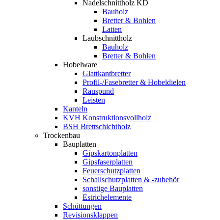
Nadelschnittholz KD
Bauholz
Bretter & Bohlen
Latten
Laubschnittholz
Bauholz
Bretter & Bohlen
Hobelware
Glattkantbretter
Profil-/Fasebretter & Hobeldielen
Rauspund
Leisten
Kanteln
KVH Konstruktionsvollholz
BSH Brettschichtholz
Trockenbau
Bauplatten
Gipskartonplatten
Gipsfaserplatten
Feuerschutzplatten
Schallschutzplatten & -zubehör
sonstige Bauplatten
Estrichelemente
Schüttungen
Revisionsklappen