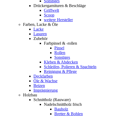
Sonstiges
Drückergarnituren & Beschläge
Griffwelt
Scoop
weitere Hersteller
Farben, Lacke & Öle
Lacke
Lasuren
Zubehör
Farbpinsel & -rollen
Pinsel
Rollen
Sonstiges
Kleben & Abdecken
Schleifen, Polieren & Spachteln
Reinigung & Pflege
Deckfarben
Öle & Wachse
Beizen
Imprägnierung
Holzbau
Schnittholz (Rauware)
Nadelschnittholz frisch
Bauholz
Bretter & Bohlen