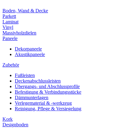
Boden, Wand & Decke
Parkett
Laminat
Vinyl
Massivholzdielen
Paneele
Dekorpaneele
Akustikpaneele
Zubehör
Fußleisten
Deckenabschlussleisten
Übergangs- und Abschlussprofile
Befestigung & Verbindungsstücke
Dämmunterlagen
Verlegematerial & -werkzeug
Reinigung, Pflege & Versiegelung
Kork
Designboden