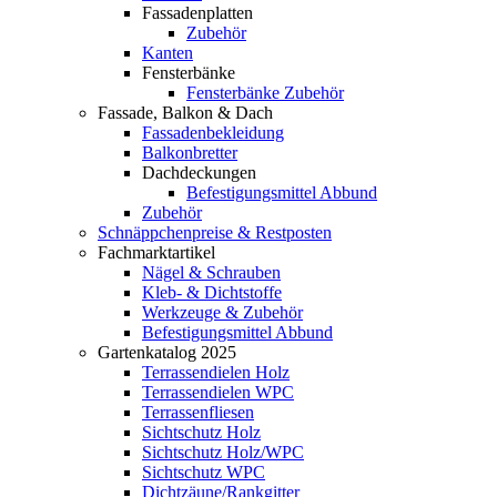
Fassadenplatten
Zubehör
Kanten
Fensterbänke
Fensterbänke Zubehör
Fassade, Balkon & Dach
Fassadenbekleidung
Balkonbretter
Dachdeckungen
Befestigungsmittel Abbund
Zubehör
Schnäppchenpreise & Restposten
Fachmarktartikel
Nägel & Schrauben
Kleb- & Dichtstoffe
Werkzeuge & Zubehör
Befestigungsmittel Abbund
Gartenkatalog 2025
Terrassendielen Holz
Terrassendielen WPC
Terrassenfliesen
Sichtschutz Holz
Sichtschutz Holz/WPC
Sichtschutz WPC
Dichtzäune/Rankgitter