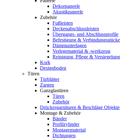
Paneele
Dekorpaneele
Akustikpaneele
Zubehör
Fußleisten
Deckenabschlussleisten
Übergangs- und Abschlussprofile
Befestigung & Verbindungsstücke
Dämmunterlagen
Verlegematerial & -werkzeug
Reinigung, Pflege & Versiegelung
Kork
Designboden
Türen
Türblätter
Zargen
Ganzglastüren
Türen
Zubehör
Drückergarnituren & Beschläge Objekte
Montage & Zubehör
Bänder
Profilzylinder
Montagematerial
Dichtungen