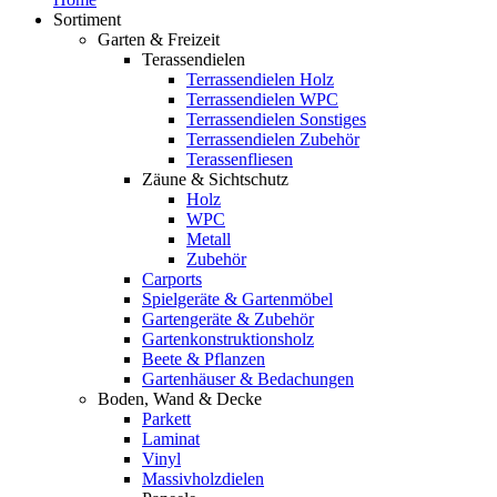
Sortiment
Garten & Freizeit
Terassendielen
Terrassendielen Holz
Terrassendielen WPC
Terrassendielen Sonstiges
Terrassendielen Zubehör
Terassenfliesen
Zäune & Sichtschutz
Holz
WPC
Metall
Zubehör
Carports
Spielgeräte & Gartenmöbel
Gartengeräte & Zubehör
Gartenkonstruktionsholz
Beete & Pflanzen
Gartenhäuser & Bedachungen
Boden, Wand & Decke
Parkett
Laminat
Vinyl
Massivholzdielen