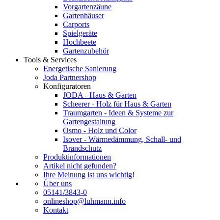
Vorgartenzäune
Gartenhäuser
Carports
Spielgeräte
Hochbeete
Gartenzubehör
Tools & Services
Energetische Sanierung
Joda Partnershop
Konfiguratoren
JODA - Haus & Garten
Scheerer - Holz für Haus & Garten
Traumgarten - Ideen & Systeme zur
Gartengestaltung
Osmo - Holz und Color
Isover - Wärmedämmung, Schall- und
Brandschutz
Produktinformationen
Artikel nicht gefunden?
Ihre Meinung ist uns wichtig!
Über uns
05141/3843-0
onlineshop@luhmann.info
Kontakt