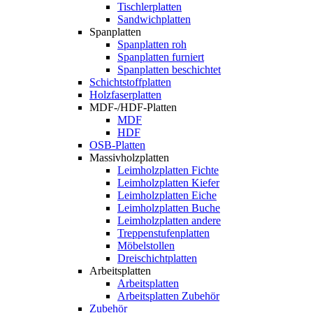
Tischlerplatten
Sandwichplatten
Spanplatten
Spanplatten roh
Spanplatten furniert
Spanplatten beschichtet
Schichtstoffplatten
Holzfaserplatten
MDF-/HDF-Platten
MDF
HDF
OSB-Platten
Massivholzplatten
Leimholzplatten Fichte
Leimholzplatten Kiefer
Leimholzplatten Eiche
Leimholzplatten Buche
Leimholzplatten andere
Treppenstufenplatten
Möbelstollen
Dreischichtplatten
Arbeitsplatten
Arbeitsplatten
Arbeitsplatten Zubehör
Zubehör