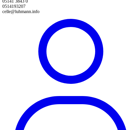
05141 3843 0
0514193207
celle@luhmann.info