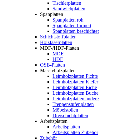
Tischlerplatten
Sandwichplatten
Spanplatten
Spanplatten roh
Spanplatten furniert
Spanplatten beschichtet
Schichtstoffplatten
Holzfaserplatten
MDF-/HDF-Platten
MDF
HDF
OSB-Platten
Massivholzplatten
Leimholzplatten Fichte
Leimholzplatten Kiefer
Leimholzplatten Eiche
Leimholzplatten Buche
Leimholzplatten andere
Treppenstufenplatten
Möbelstollen
Dreischichtplatten
Arbeitsplatten
Arbeitsplatten
Arbeitsplatten Zubehör
Zubehör