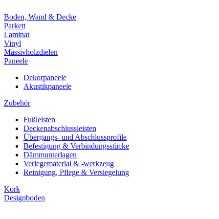
Boden, Wand & Decke
Parkett
Laminat
Vinyl
Massivholzdielen
Paneele
Dekorpaneele
Akustikpaneele
Zubehör
Fußleisten
Deckenabschlussleisten
Übergangs- und Abschlussprofile
Befestigung & Verbindungsstücke
Dämmunterlagen
Verlegematerial & -werkzeug
Reinigung, Pflege & Versiegelung
Kork
Designboden