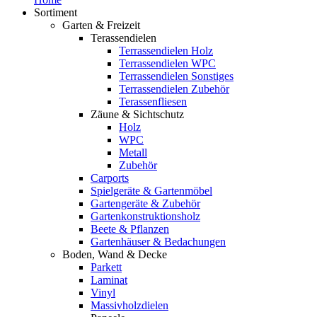
Sortiment
Garten & Freizeit
Terassendielen
Terrassendielen Holz
Terrassendielen WPC
Terrassendielen Sonstiges
Terrassendielen Zubehör
Terassenfliesen
Zäune & Sichtschutz
Holz
WPC
Metall
Zubehör
Carports
Spielgeräte & Gartenmöbel
Gartengeräte & Zubehör
Gartenkonstruktionsholz
Beete & Pflanzen
Gartenhäuser & Bedachungen
Boden, Wand & Decke
Parkett
Laminat
Vinyl
Massivholzdielen