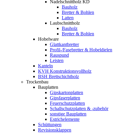
Nadelschnittholz KD
Bauholz
Bretter & Bohlen
Latten
Laubschnittholz
Bauholz
Bretter & Bohlen
Hobelware
Glattkantbretter
Profil-/Fasebretter & Hobeldielen
Rauspund
Leisten
Kanteln
KVH Konstruktionsvollholz
BSH Brettschichtholz
Trockenbau
Bauplatten
Gipskartonplatten
Gipsfaserplatten
Feuerschutzplatten
Schallschutzplatten & -zubehör
sonstige Bauplatten
Estrichelemente
Schüttungen
Revisionsklappen