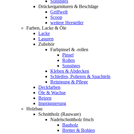
Sonstiges
Drückergarnituren & Beschläge
Griffwelt
Scoop
weitere Hersteller
Farben, Lacke & Öle
Lacke
Lasuren
Zubehör
Farbpinsel & -rollen
Pinsel
Rollen
Sonstiges
Kleben & Abdecken
Schleifen, Polieren & Spachteln
Reinigung & Pflege
Deckfarben
Öle & Wachse
Beizen
Imprägnierung
Holzbau
Schnittholz (Rauware)
Nadelschnittholz frisch
Bauholz
Bretter & Bohlen