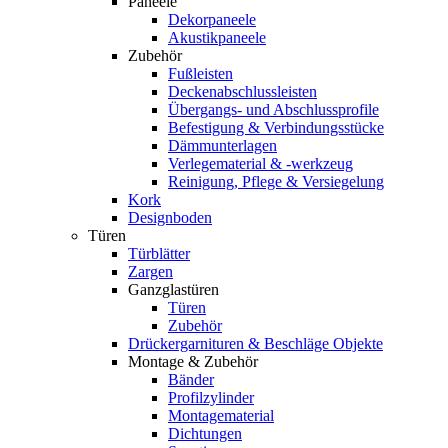
Paneele
Dekorpaneele
Akustikpaneele
Zubehör
Fußleisten
Deckenabschlussleisten
Übergangs- und Abschlussprofile
Befestigung & Verbindungsstücke
Dämmunterlagen
Verlegematerial & -werkzeug
Reinigung, Pflege & Versiegelung
Kork
Designboden
Türen
Türblätter
Zargen
Ganzglastüren
Türen
Zubehör
Drückergarnituren & Beschläge Objekte
Montage & Zubehör
Bänder
Profilzylinder
Montagematerial
Dichtungen