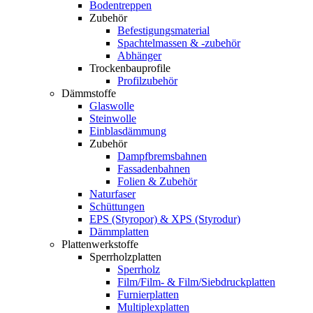
Bodentreppen
Zubehör
Befestigungsmaterial
Spachtelmassen & -zubehör
Abhänger
Trockenbauprofile
Profilzubehör
Dämmstoffe
Glaswolle
Steinwolle
Einblasdämmung
Zubehör
Dampfbremsbahnen
Fassadenbahnen
Folien & Zubehör
Naturfaser
Schüttungen
EPS (Styropor) & XPS (Styrodur)
Dämmplatten
Plattenwerkstoffe
Sperrholzplatten
Sperrholz
Film/Film- & Film/Siebdruckplatten
Furnierplatten
Multiplexplatten