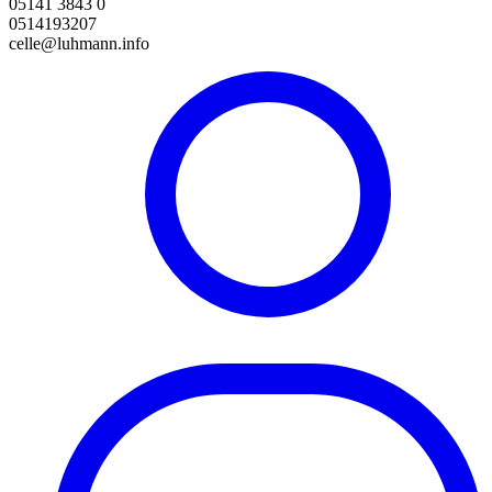
05141 3843 0
0514193207
celle@luhmann.info