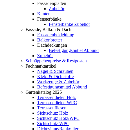
Fassadenplatten
Zubehör
Kanten
Fensterbänke
Fensterbänke Zubehör
Fassade, Balkon & Dach
Fassadenbekleidung
Balkonbretter
Dachdeckungen
Befestigungsmittel Abbund
Zubehör
Schnäppchenpreise & Restposten
Fachmarktartikel
Nägel & Schrauben
Kleb- & Dichtstoffe
Werkzeuge & Zubehör
Befestigungsmittel Abbund
Gartenkatalog 2025
Terrassendielen Holz
Terrassendielen WPC
Terrassenfliesen
Sichtschutz Holz
Sichtschutz Holz/WPC
Sichtschutz WPC
Dichtzäune/Rankgitter