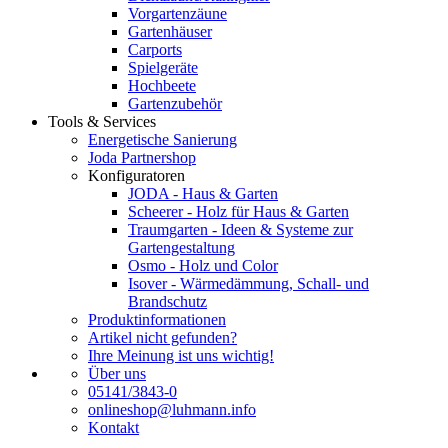
Vorgartenzäune
Gartenhäuser
Carports
Spielgeräte
Hochbeete
Gartenzubehör
Tools & Services
Energetische Sanierung
Joda Partnershop
Konfiguratoren
JODA - Haus & Garten
Scheerer - Holz für Haus & Garten
Traumgarten - Ideen & Systeme zur
Gartengestaltung
Osmo - Holz und Color
Isover - Wärmedämmung, Schall- und
Brandschutz
Produktinformationen
Artikel nicht gefunden?
Ihre Meinung ist uns wichtig!
Über uns
05141/3843-0
onlineshop@luhmann.info
Kontakt