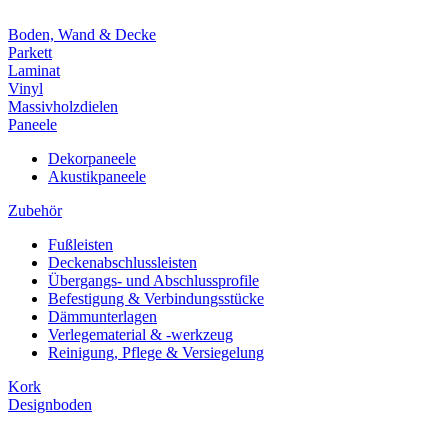
Boden, Wand & Decke
Parkett
Laminat
Vinyl
Massivholzdielen
Paneele
Dekorpaneele
Akustikpaneele
Zubehör
Fußleisten
Deckenabschlussleisten
Übergangs- und Abschlussprofile
Befestigung & Verbindungsstücke
Dämmunterlagen
Verlegematerial & -werkzeug
Reinigung, Pflege & Versiegelung
Kork
Designboden