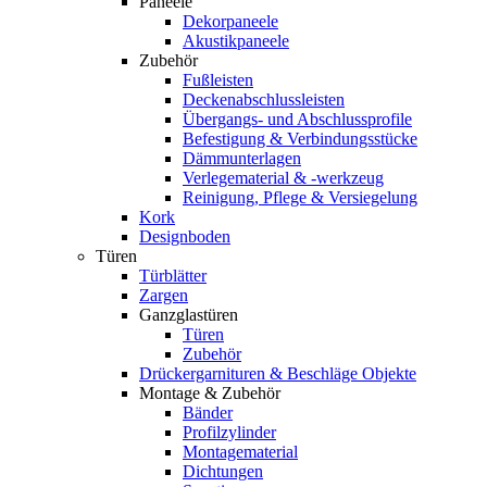
Paneele
Dekorpaneele
Akustikpaneele
Zubehör
Fußleisten
Deckenabschlussleisten
Übergangs- und Abschlussprofile
Befestigung & Verbindungsstücke
Dämmunterlagen
Verlegematerial & -werkzeug
Reinigung, Pflege & Versiegelung
Kork
Designboden
Türen
Türblätter
Zargen
Ganzglastüren
Türen
Zubehör
Drückergarnituren & Beschläge Objekte
Montage & Zubehör
Bänder
Profilzylinder
Montagematerial
Dichtungen