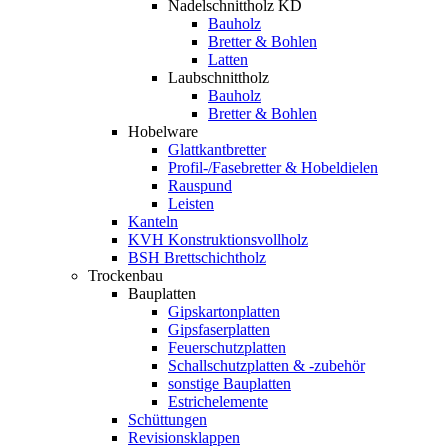
Nadelschnittholz KD
Bauholz
Bretter & Bohlen
Latten
Laubschnittholz
Bauholz
Bretter & Bohlen
Hobelware
Glattkantbretter
Profil-/Fasebretter & Hobeldielen
Rauspund
Leisten
Kanteln
KVH Konstruktionsvollholz
BSH Brettschichtholz
Trockenbau
Bauplatten
Gipskartonplatten
Gipsfaserplatten
Feuerschutzplatten
Schallschutzplatten & -zubehör
sonstige Bauplatten
Estrichelemente
Schüttungen
Revisionsklappen