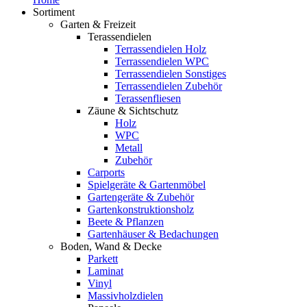
Sortiment
Garten & Freizeit
Terassendielen
Terrassendielen Holz
Terrassendielen WPC
Terrassendielen Sonstiges
Terrassendielen Zubehör
Terassenfliesen
Zäune & Sichtschutz
Holz
WPC
Metall
Zubehör
Carports
Spielgeräte & Gartenmöbel
Gartengeräte & Zubehör
Gartenkonstruktionsholz
Beete & Pflanzen
Gartenhäuser & Bedachungen
Boden, Wand & Decke
Parkett
Laminat
Vinyl
Massivholzdielen