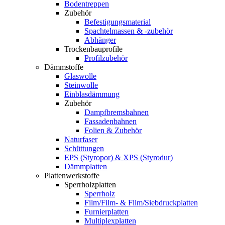
Bodentreppen
Zubehör
Befestigungsmaterial
Spachtelmassen & -zubehör
Abhänger
Trockenbauprofile
Profilzubehör
Dämmstoffe
Glaswolle
Steinwolle
Einblasdämmung
Zubehör
Dampfbremsbahnen
Fassadenbahnen
Folien & Zubehör
Naturfaser
Schüttungen
EPS (Styropor) & XPS (Styrodur)
Dämmplatten
Plattenwerkstoffe
Sperrholzplatten
Sperrholz
Film/Film- & Film/Siebdruckplatten
Furnierplatten
Multiplexplatten