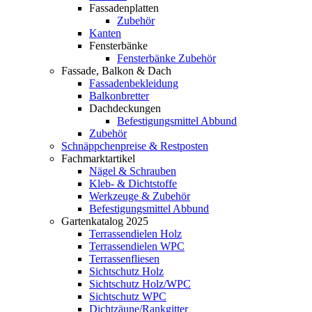
Fassadenplatten
Zubehör
Kanten
Fensterbänke
Fensterbänke Zubehör
Fassade, Balkon & Dach
Fassadenbekleidung
Balkonbretter
Dachdeckungen
Befestigungsmittel Abbund
Zubehör
Schnäppchenpreise & Restposten
Fachmarktartikel
Nägel & Schrauben
Kleb- & Dichtstoffe
Werkzeuge & Zubehör
Befestigungsmittel Abbund
Gartenkatalog 2025
Terrassendielen Holz
Terrassendielen WPC
Terrassenfliesen
Sichtschutz Holz
Sichtschutz Holz/WPC
Sichtschutz WPC
Dichtzäune/Rankgitter