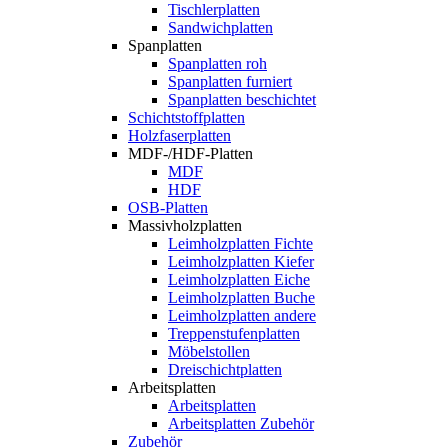
Tischlerplatten
Sandwichplatten
Spanplatten
Spanplatten roh
Spanplatten furniert
Spanplatten beschichtet
Schichtstoffplatten
Holzfaserplatten
MDF-/HDF-Platten
MDF
HDF
OSB-Platten
Massivholzplatten
Leimholzplatten Fichte
Leimholzplatten Kiefer
Leimholzplatten Eiche
Leimholzplatten Buche
Leimholzplatten andere
Treppenstufenplatten
Möbelstollen
Dreischichtplatten
Arbeitsplatten
Arbeitsplatten
Arbeitsplatten Zubehör
Zubehör