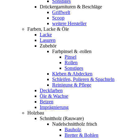
Sonstiges
Drückergarnituren & Beschläge
Griffwelt
Scoop
weitere Hersteller
Farben, Lacke & Öle
Lacke
Lasuren
Zubehör
Farbpinsel & -rollen
Pinsel
Rollen
Sonstiges
Kleben & Abdecken
Schleifen, Polieren & Spachteln
Reinigung & Pflege
Deckfarben
Öle & Wachse
Beizen
Imprägnierung
Holzbau
Schnittholz (Rauware)
Nadelschnittholz frisch
Bauholz
Bretter & Bohlen