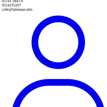
05141 3843 0
0514193207
celle@luhmann.info