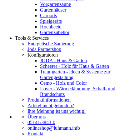
Vorgartenzäune
Gartenhäuser
Carports
Spielgeräte
Hochbeete
Gartenzubehör
Tools & Services
Energetische Sanierung
Joda Partnershop
Konfiguratoren
JODA - Haus & Garten
Scheerer - Holz für Haus & Garten
Traumgarten - Ideen & Systeme zur
Gartengestaltung
Osmo - Holz und Color
Isover - Wärmedämmung, Schall- und
Brandschutz
Produktinformationen
Artikel nicht gefunden?
Ihre Meinung ist uns wichtig!
Über uns
05141/3843-0
onlineshop@luhmann.info
Kontakt