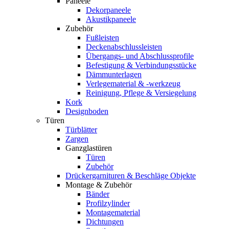
Paneele
Dekorpaneele
Akustikpaneele
Zubehör
Fußleisten
Deckenabschlussleisten
Übergangs- und Abschlussprofile
Befestigung & Verbindungsstücke
Dämmunterlagen
Verlegematerial & -werkzeug
Reinigung, Pflege & Versiegelung
Kork
Designboden
Türen
Türblätter
Zargen
Ganzglastüren
Türen
Zubehör
Drückergarnituren & Beschläge Objekte
Montage & Zubehör
Bänder
Profilzylinder
Montagematerial
Dichtungen