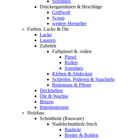
Sonstiges
Drückergarnituren & Beschläge
Griffwelt
Scoop
weitere Hersteller
Farben, Lacke & Öle
Lacke
Lasuren
Zubehör
Farbpinsel & -rollen
Pinsel
Rollen
Sonstiges
Kleben & Abdecken
Schleifen, Polieren & Spachteln
Reinigung & Pflege
Deckfarben
Öle & Wachse
Beizen
Imprägnierung
Holzbau
Schnittholz (Rauware)
Nadelschnittholz frisch
Bauholz
Bretter & Bohlen