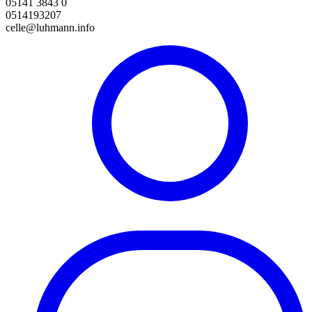
05141 3843 0
0514193207
celle@luhmann.info