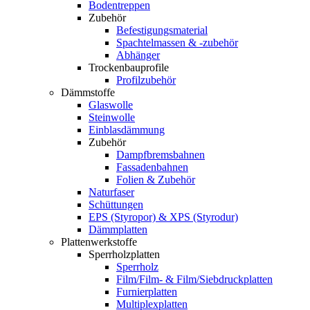
Bodentreppen
Zubehör
Befestigungsmaterial
Spachtelmassen & -zubehör
Abhänger
Trockenbauprofile
Profilzubehör
Dämmstoffe
Glaswolle
Steinwolle
Einblasdämmung
Zubehör
Dampfbremsbahnen
Fassadenbahnen
Folien & Zubehör
Naturfaser
Schüttungen
EPS (Styropor) & XPS (Styrodur)
Dämmplatten
Plattenwerkstoffe
Sperrholzplatten
Sperrholz
Film/Film- & Film/Siebdruckplatten
Furnierplatten
Multiplexplatten