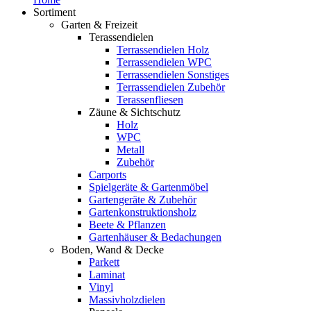
Sortiment
Garten & Freizeit
Terassendielen
Terrassendielen Holz
Terrassendielen WPC
Terrassendielen Sonstiges
Terrassendielen Zubehör
Terassenfliesen
Zäune & Sichtschutz
Holz
WPC
Metall
Zubehör
Carports
Spielgeräte & Gartenmöbel
Gartengeräte & Zubehör
Gartenkonstruktionsholz
Beete & Pflanzen
Gartenhäuser & Bedachungen
Boden, Wand & Decke
Parkett
Laminat
Vinyl
Massivholzdielen