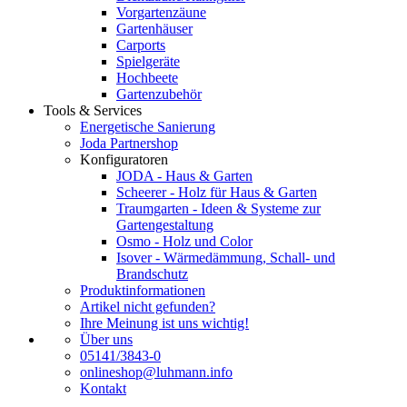
Vorgartenzäune
Gartenhäuser
Carports
Spielgeräte
Hochbeete
Gartenzubehör
Tools & Services
Energetische Sanierung
Joda Partnershop
Konfiguratoren
JODA - Haus & Garten
Scheerer - Holz für Haus & Garten
Traumgarten - Ideen & Systeme zur
Gartengestaltung
Osmo - Holz und Color
Isover - Wärmedämmung, Schall- und
Brandschutz
Produktinformationen
Artikel nicht gefunden?
Ihre Meinung ist uns wichtig!
Über uns
05141/3843-0
onlineshop@luhmann.info
Kontakt