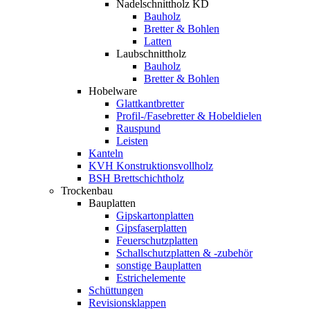
Nadelschnittholz KD
Bauholz
Bretter & Bohlen
Latten
Laubschnittholz
Bauholz
Bretter & Bohlen
Hobelware
Glattkantbretter
Profil-/Fasebretter & Hobeldielen
Rauspund
Leisten
Kanteln
KVH Konstruktionsvollholz
BSH Brettschichtholz
Trockenbau
Bauplatten
Gipskartonplatten
Gipsfaserplatten
Feuerschutzplatten
Schallschutzplatten & -zubehör
sonstige Bauplatten
Estrichelemente
Schüttungen
Revisionsklappen