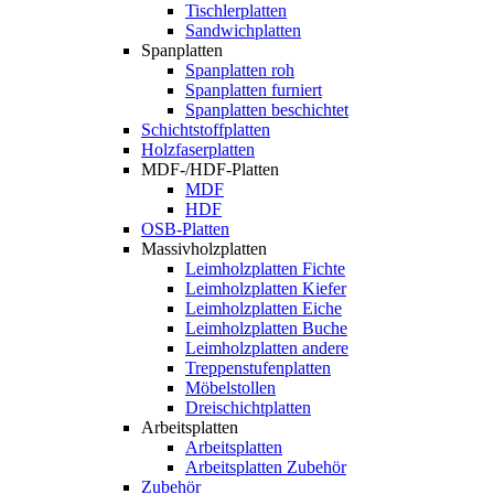
Tischlerplatten
Sandwichplatten
Spanplatten
Spanplatten roh
Spanplatten furniert
Spanplatten beschichtet
Schichtstoffplatten
Holzfaserplatten
MDF-/HDF-Platten
MDF
HDF
OSB-Platten
Massivholzplatten
Leimholzplatten Fichte
Leimholzplatten Kiefer
Leimholzplatten Eiche
Leimholzplatten Buche
Leimholzplatten andere
Treppenstufenplatten
Möbelstollen
Dreischichtplatten
Arbeitsplatten
Arbeitsplatten
Arbeitsplatten Zubehör
Zubehör