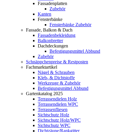
Fassadenplatten
Zubehör
Kanten
Fensterbänke
Fensterbänke Zubehör
Fassade, Balkon & Dach
Fassadenbekleidung
Balkonbretter
Dachdeckungen
Befestigungsmittel Abbund
Zubehör
Schnäppchenpreise & Restposten
Fachmarktartikel
Nägel & Schrauben
Kleb- & Dichtstoffe
Werkzeuge & Zubehör
Befestigungsmittel Abbund
Gartenkatalog 2025
Terrassendielen Holz
Terrassendielen WPC
Terrassenfliesen
Sichtschutz Holz
Sichtschutz Holz/WPC
Sichtschutz WPC
Dichtzäune/Rankgitter