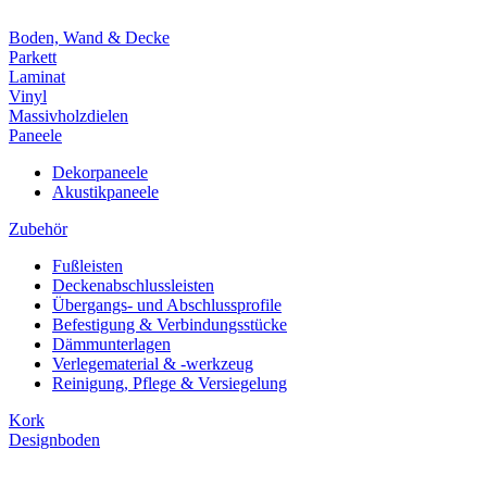
Boden, Wand & Decke
Parkett
Laminat
Vinyl
Massivholzdielen
Paneele
Dekorpaneele
Akustikpaneele
Zubehör
Fußleisten
Deckenabschlussleisten
Übergangs- und Abschlussprofile
Befestigung & Verbindungsstücke
Dämmunterlagen
Verlegematerial & -werkzeug
Reinigung, Pflege & Versiegelung
Kork
Designboden