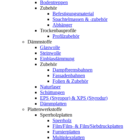
Bodentreppen
Zubehör
Befestigungsmaterial
Spachtelmassen & -zubehör
Abhänger
Trockenbauprofile
Profilzubehör
Dämmstoffe
Glaswolle
Steinwolle
Einblasdämmung
Zubehör
Dampfbremsbahnen
Fassadenbahnen
Folien & Zubehör
Naturfaser
Schüttungen
EPS (Styropor) & XPS (Styrodur)
Dämmplatten
Plattenwerkstoffe
Sperrholzplatten
Sperrholz
Film/Film- & Film/Siebdruckplatten
Furnierplatten
Multiplexplatten