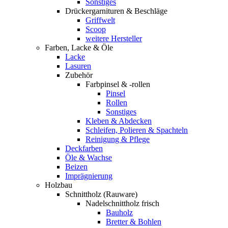
Sonstiges
Drückergarnituren & Beschläge
Griffwelt
Scoop
weitere Hersteller
Farben, Lacke & Öle
Lacke
Lasuren
Zubehör
Farbpinsel & -rollen
Pinsel
Rollen
Sonstiges
Kleben & Abdecken
Schleifen, Polieren & Spachteln
Reinigung & Pflege
Deckfarben
Öle & Wachse
Beizen
Imprägnierung
Holzbau
Schnittholz (Rauware)
Nadelschnittholz frisch
Bauholz
Bretter & Bohlen