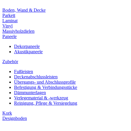
Boden, Wand & Decke
Parkett
Laminat
Vinyl
Massivholzdielen
Paneele
Dekorpaneele
Akustikpaneele
Zubehör
Fußleisten
Deckenabschlussleisten
Übergangs- und Abschlussprofile
Befestigung & Verbindungsstücke
Dämmunterlagen
Verlegematerial & -werkzeug
Reinigung, Pflege & Versiegelung
Kork
Designboden