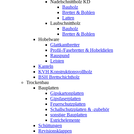
Nadelschnittholz KD
Bauholz
Bretter & Bohlen
Latten
Laubschnittholz
Bauholz
Bretter & Bohlen
Hobelware
Glattkantbretter
Profil-/Fasebretter & Hobeldielen
Rauspund
Leisten
Kanteln
KVH Konstruktionsvollholz
BSH Brettschichtholz
Trockenbau
Bauplatten
Gipskartonplatten
Gipsfaserplatten
Feuerschutzplatten
Schallschutzplatten & -zubehör
sonstige Bauplatten
Estrichelemente
Schüttungen
Revisionsklappen