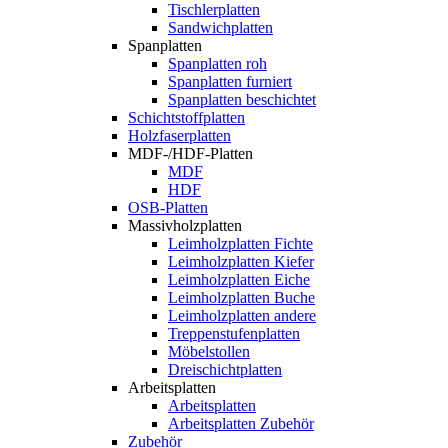
Tischlerplatten
Sandwichplatten
Spanplatten
Spanplatten roh
Spanplatten furniert
Spanplatten beschichtet
Schichtstoffplatten
Holzfaserplatten
MDF-/HDF-Platten
MDF
HDF
OSB-Platten
Massivholzplatten
Leimholzplatten Fichte
Leimholzplatten Kiefer
Leimholzplatten Eiche
Leimholzplatten Buche
Leimholzplatten andere
Treppenstufenplatten
Möbelstollen
Dreischichtplatten
Arbeitsplatten
Arbeitsplatten
Arbeitsplatten Zubehör
Zubehör