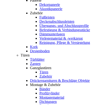
Paneele
Dekorpaneele
Akustikpaneele
Zubehör
Fußleisten
Deckenabschlussleisten
Übergangs- und Abschlussprofile
Befestigung & Verbindungsstücke
Dämmunterlagen
Verlegematerial & -werkzeug
Reinigung, Pflege & Versiegelung
Kork
Designboden
Türen
Türblätter
Zargen
Ganzglastüren
Türen
Zubehör
Drückergarnituren & Beschläge Objekte
Montage & Zubehör
Bänder
Profilzylinder
Montagematerial
Dichtungen