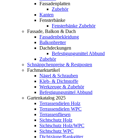
Fassadenplatten
Zubehör
Kanten
Fensterbänke
Fensterbänke Zubehör
Fassade, Balkon & Dach
Fassadenbekleidung
Balkonbretter
Dachdeckungen
Befestigungsmittel Abbund
Zubehör
Schnäppchenpreise & Restposten
Fachmarktartikel
Nägel & Schrauben
Kleb- & Dichtstoffe
Werkzeuge & Zubehör
Befestigungsmittel Abbund
Gartenkatalog 2025
Terrassendielen Holz
Terrassendielen WPC
Terrassenfliesen
Sichtschutz Holz
Sichtschutz Holz/WPC
Sichtschutz WPC
Dichtzäune/Rankgitter