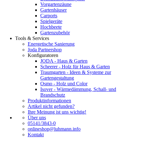
Vorgartenzäune
Gartenhäuser
Carports
Spielgeräte
Hochbeete
Gartenzubehör
Tools & Services
Energetische Sanierung
Joda Partnershop
Konfiguratoren
JODA - Haus & Garten
Scheerer - Holz für Haus & Garten
Traumgarten - Ideen & Systeme zur
Gartengestaltung
Osmo - Holz und Color
Isover - Wärmedämmung, Schall- und
Brandschutz
Produktinformationen
Artikel nicht gefunden?
Ihre Meinung ist uns wichtig!
Über uns
05141/3843-0
onlineshop@luhmann.info
Kontakt