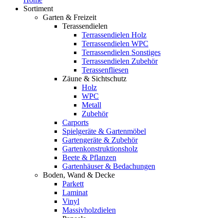
Sortiment
Garten & Freizeit
Terassendielen
Terrassendielen Holz
Terrassendielen WPC
Terrassendielen Sonstiges
Terrassendielen Zubehör
Terassenfliesen
Zäune & Sichtschutz
Holz
WPC
Metall
Zubehör
Carports
Spielgeräte & Gartenmöbel
Gartengeräte & Zubehör
Gartenkonstruktionsholz
Beete & Pflanzen
Gartenhäuser & Bedachungen
Boden, Wand & Decke
Parkett
Laminat
Vinyl
Massivholzdielen