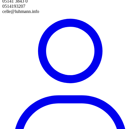
05141 3843 0
0514193207
celle@luhmann.info