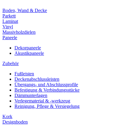
Boden, Wand & Decke
Parkett
Laminat
Vinyl
Massivholzdielen
Paneele
Dekorpaneele
Akustikpaneele
Zubehör
Fußleisten
Deckenabschlussleisten
Übergangs- und Abschlussprofile
Befestigung & Verbindungsstücke
Dämmunterlagen
Verlegematerial & -werkzeug
Reinigung, Pflege & Versiegelung
Kork
Designboden