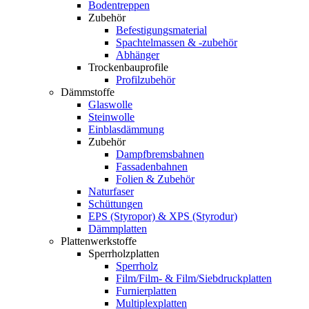
Bodentreppen
Zubehör
Befestigungsmaterial
Spachtelmassen & -zubehör
Abhänger
Trockenbauprofile
Profilzubehör
Dämmstoffe
Glaswolle
Steinwolle
Einblasdämmung
Zubehör
Dampfbremsbahnen
Fassadenbahnen
Folien & Zubehör
Naturfaser
Schüttungen
EPS (Styropor) & XPS (Styrodur)
Dämmplatten
Plattenwerkstoffe
Sperrholzplatten
Sperrholz
Film/Film- & Film/Siebdruckplatten
Furnierplatten
Multiplexplatten