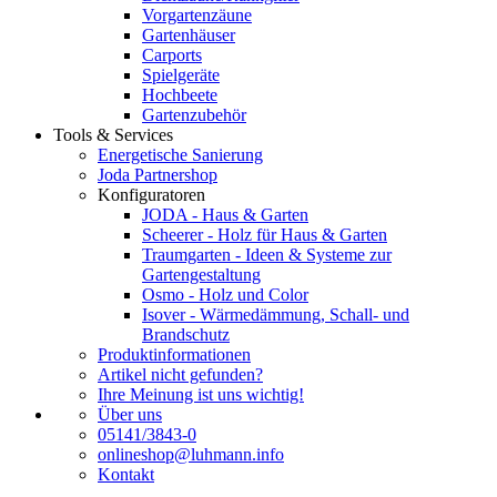
Vorgartenzäune
Gartenhäuser
Carports
Spielgeräte
Hochbeete
Gartenzubehör
Tools & Services
Energetische Sanierung
Joda Partnershop
Konfiguratoren
JODA - Haus & Garten
Scheerer - Holz für Haus & Garten
Traumgarten - Ideen & Systeme zur
Gartengestaltung
Osmo - Holz und Color
Isover - Wärmedämmung, Schall- und
Brandschutz
Produktinformationen
Artikel nicht gefunden?
Ihre Meinung ist uns wichtig!
Über uns
05141/3843-0
onlineshop@luhmann.info
Kontakt