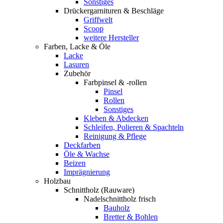
Sonstiges
Drückergarnituren & Beschläge
Griffwelt
Scoop
weitere Hersteller
Farben, Lacke & Öle
Lacke
Lasuren
Zubehör
Farbpinsel & -rollen
Pinsel
Rollen
Sonstiges
Kleben & Abdecken
Schleifen, Polieren & Spachteln
Reinigung & Pflege
Deckfarben
Öle & Wachse
Beizen
Imprägnierung
Holzbau
Schnittholz (Rauware)
Nadelschnittholz frisch
Bauholz
Bretter & Bohlen