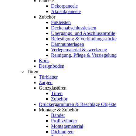
Paneele
Dekorpaneele
Akustikpaneele
Zubehör
Fußleisten
Deckenabschlussleisten
Übergangs- und Abschlussprofile
Befestigung & Verbindungsstücke
Dämmunterlagen
Verlegematerial & -werkzeug
Reinigung, Pflege & Versiegelung
Kork
Designboden
Türen
Türblätter
Zargen
Ganzglastüren
Türen
Zubehör
Drückergarnituren & Beschläge Objekte
Montage & Zubehör
Bänder
Profilzylinder
Montagematerial
Dichtungen