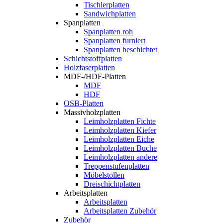
Tischlerplatten
Sandwichplatten
Spanplatten
Spanplatten roh
Spanplatten furniert
Spanplatten beschichtet
Schichtstoffplatten
Holzfaserplatten
MDF-/HDF-Platten
MDF
HDF
OSB-Platten
Massivholzplatten
Leimholzplatten Fichte
Leimholzplatten Kiefer
Leimholzplatten Eiche
Leimholzplatten Buche
Leimholzplatten andere
Treppenstufenplatten
Möbelstollen
Dreischichtplatten
Arbeitsplatten
Arbeitsplatten
Arbeitsplatten Zubehör
Zubehör