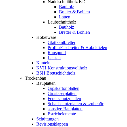
Nadelschnittholz KD
Bauholz
Bretter & Bohlen
Latten
Laubschnittholz
Bauholz
Bretter & Bohlen
Hobelware
Glattkantbretter
Profil-/Fasebretter & Hobeldielen
Rauspund
Leisten
Kanteln
KVH Konstruktionsvollholz
BSH Brettschichtholz
Trockenbau
Bauplatten
Gipskartonplatten
Gipsfaserplatten
Feuerschutzplatten
Schallschutzplatten & -zubehör
sonstige Bauplatten
Estrichelemente
Schüttungen
Revisionsklappen