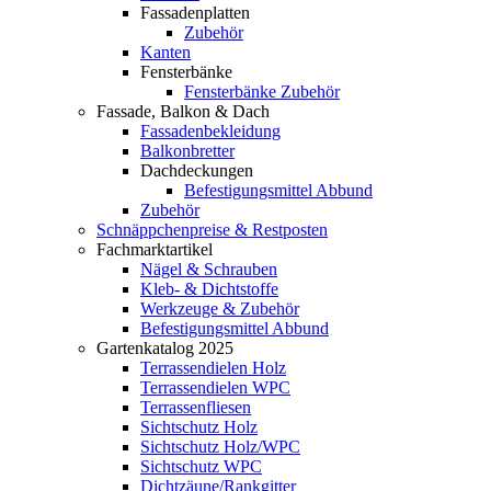
Fassadenplatten
Zubehör
Kanten
Fensterbänke
Fensterbänke Zubehör
Fassade, Balkon & Dach
Fassadenbekleidung
Balkonbretter
Dachdeckungen
Befestigungsmittel Abbund
Zubehör
Schnäppchenpreise & Restposten
Fachmarktartikel
Nägel & Schrauben
Kleb- & Dichtstoffe
Werkzeuge & Zubehör
Befestigungsmittel Abbund
Gartenkatalog 2025
Terrassendielen Holz
Terrassendielen WPC
Terrassenfliesen
Sichtschutz Holz
Sichtschutz Holz/WPC
Sichtschutz WPC
Dichtzäune/Rankgitter