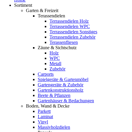
Sortiment
Garten & Freizeit
Terassendielen
Terrassendielen Holz
Terrassendielen WPC
Terrassendielen Sonstiges
Terrassendielen Zubehör
Terassenfliesen
Zäune & Sichtschutz
Holz
WPC
Metall
Zubehör
Carports
Spielgeräte & Gartenmöbel
Gartengeräte & Zubehör
Gartenkonstruktionsholz
Beete & Pflanzen
Gartenhäuser & Bedachungen
Boden, Wand & Decke
Parkett
Laminat
Vinyl
Massivholzdielen