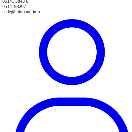
05141 3843 0
0514193207
celle@luhmann.info