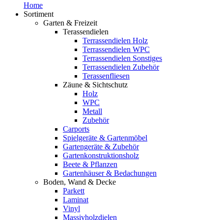
Home
Sortiment
Garten & Freizeit
Terassendielen
Terrassendielen Holz
Terrassendielen WPC
Terrassendielen Sonstiges
Terrassendielen Zubehör
Terassenfliesen
Zäune & Sichtschutz
Holz
WPC
Metall
Zubehör
Carports
Spielgeräte & Gartenmöbel
Gartengeräte & Zubehör
Gartenkonstruktionsholz
Beete & Pflanzen
Gartenhäuser & Bedachungen
Boden, Wand & Decke
Parkett
Laminat
Vinyl
Massivholzdielen