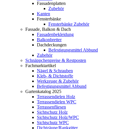
Fassadenplatten
Zubehör
Kanten
Fensterbänke
Fensterbänke Zubehör
Fassade, Balkon & Dach
Fassadenbekleidung
Balkonbretter
Dachdeckungen
Befestigungsmittel Abbund
Zubehör
Schnäppchenpreise & Restposten
Fachmarktartikel
Nägel & Schrauben
Kleb- & Dichtstoffe
Werkzeuge & Zubehör
Befestigungsmittel Abbund
Gartenkatalog 2025
Terrassendielen Holz
Terrassendielen WPC
Terrassenfliesen
Sichtschutz Holz
Sichtschutz Holz/WPC
Sichtschutz WPC
Dichtzäune/Rankgitter