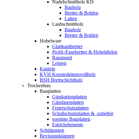
Nadelschnittholz KD
Bauholz
Bretter & Bohlen
Latten
Laubschnittholz
Bauholz
Bretter & Bohlen
Hobelware
Glattkantbretter
Profil-/Fasebretter & Hobeldielen
Rauspund
Leisten
Kanteln
KVH Konstruktionsvollholz
BSH Brettschichtholz
Trockenbau
Bauplatten
Gipskartonplatten
Gipsfaserplatten
Feuerschutzplatten
Schallschutzplatten & -zubehör
sonstige Bauplatten
Estrichelemente
Schüttungen
Revisionsklappen