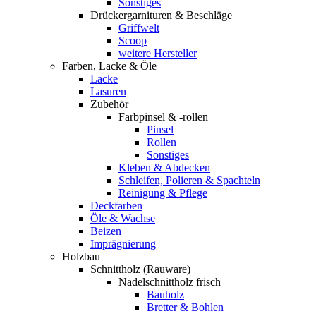
Sonstiges
Drückergarnituren & Beschläge
Griffwelt
Scoop
weitere Hersteller
Farben, Lacke & Öle
Lacke
Lasuren
Zubehör
Farbpinsel & -rollen
Pinsel
Rollen
Sonstiges
Kleben & Abdecken
Schleifen, Polieren & Spachteln
Reinigung & Pflege
Deckfarben
Öle & Wachse
Beizen
Imprägnierung
Holzbau
Schnittholz (Rauware)
Nadelschnittholz frisch
Bauholz
Bretter & Bohlen