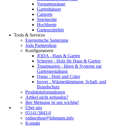
Vorgartenzäune
Gartenhäuser
Carports
Spielgeräte
Hochbeete
Gartenzubehör
Tools & Services
Energetische Sanierung
Joda Partnershop
Konfiguratoren
JODA - Haus & Garten
Scheerer - Holz für Haus & Garten
Traumgarten - Ideen & Systeme zur
Gartengestaltung
Osmo - Holz und Color
Isover - Wärmedämmung, Schall- und
Brandschutz
Produktinformationen
Artikel nicht gefunden?
Ihre Meinung ist uns wichtig!
Über uns
05141/3843-0
onlineshop@luhmann.info
Kontakt