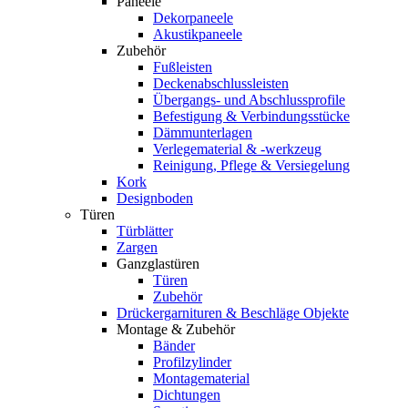
Paneele
Dekorpaneele
Akustikpaneele
Zubehör
Fußleisten
Deckenabschlussleisten
Übergangs- und Abschlussprofile
Befestigung & Verbindungsstücke
Dämmunterlagen
Verlegematerial & -werkzeug
Reinigung, Pflege & Versiegelung
Kork
Designboden
Türen
Türblätter
Zargen
Ganzglastüren
Türen
Zubehör
Drückergarnituren & Beschläge Objekte
Montage & Zubehör
Bänder
Profilzylinder
Montagematerial
Dichtungen