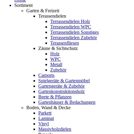
Sortiment
Garten & Freizeit
Terassendielen
Terrassendielen Holz
Terrassendielen WPC
Terrassendielen Sonstiges
Terrassendielen Zubehör
Terassenfliesen
Zäune & Sichtschutz
Holz
WPC
Metall
Zubehör
Carports
Spielgeräte & Gartenmöbel
Gartengeräte & Zubehör
Gartenkonstruktionsholz
Beete & Pflanzen
Gartenhäuser & Bedachungen
Boden, Wand & Decke
Parkett
Laminat
Vinyl
Massivholzdielen