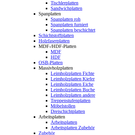
Tischlerplatten
Sandwichplatten
Spanplatten
Spanplatten roh
Spanplatten furniert
Spanplatten beschichtet
Schichtstoffplatten
Holzfaserplatten
MDF-/HDF-Platten
MDF
HDF
OSB-Platten
Massivholzplatten
Leimholzplatten Fichte
Leimholzplatten Kiefer
Leimholzplatten Eiche
Leimholzplatten Buche
Leimholzplatten andere
Treppenstufenplatten
Möbelstollen
Dreischichtplatten
Arbeitsplatten
Arbeitsplatten
Arbeitsplatten Zubehör
Zubehör