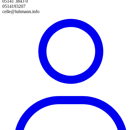
05141 3843 0
0514193207
celle@luhmann.info