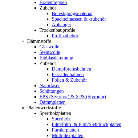
Bodentreppen
Zubehör
Befestigungsmaterial
Spachtelmassen & -zubehör
Abhänger
Trockenbauprofile
Profilzubehör
Dämmstoffe
Glaswolle
Steinwolle
Einblasdämmung
Zubehör
Dampfbremsbahnen
Fassadenbahnen
Folien & Zubehör
Naturfaser
Schüttungen
EPS (Styropor) & XPS (Styrodur)
Dämmplatten
Plattenwerkstoffe
Sperrholzplatten
Sperrholz
Film/Film- & Film/Siebdruckplatten
Furnierplatten
Multiplexplatten