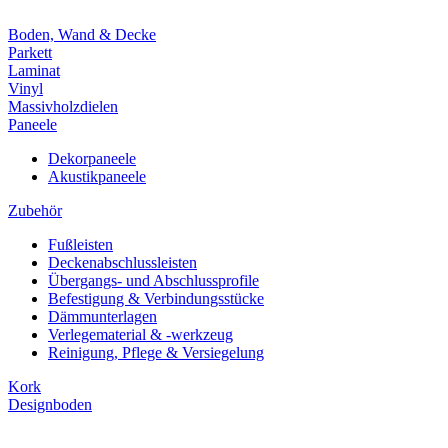
Boden, Wand & Decke
Parkett
Laminat
Vinyl
Massivholzdielen
Paneele
Dekorpaneele
Akustikpaneele
Zubehör
Fußleisten
Deckenabschlussleisten
Übergangs- und Abschlussprofile
Befestigung & Verbindungsstücke
Dämmunterlagen
Verlegematerial & -werkzeug
Reinigung, Pflege & Versiegelung
Kork
Designboden