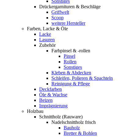
Sonstiges
Drückergarnituren & Beschläge
Griffwelt
Scoop
weitere Hersteller
Farben, Lacke & Öle
Lacke
Lasuren
Zubehör
Farbpinsel & -rollen
Pinsel
Rollen
Sonstiges
Kleben & Abdecken
Schleifen, Polieren & Spachteln
Reinigung & Pflege
Deckfarben
Öle & Wachse
Beizen
Imprägnierung
Holzbau
Schnittholz (Rauware)
Nadelschnittholz frisch
Bauholz
Bretter & Bohlen