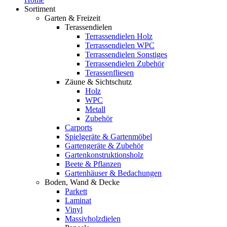
Sortiment
Garten & Freizeit
Terassendielen
Terrassendielen Holz
Terrassendielen WPC
Terrassendielen Sonstiges
Terrassendielen Zubehör
Terassenfliesen
Zäune & Sichtschutz
Holz
WPC
Metall
Zubehör
Carports
Spielgeräte & Gartenmöbel
Gartengeräte & Zubehör
Gartenkonstruktionsholz
Beete & Pflanzen
Gartenhäuser & Bedachungen
Boden, Wand & Decke
Parkett
Laminat
Vinyl
Massivholzdielen