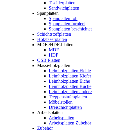
Tischlerplatten
Sandwichplatten
Spanplatten
Spanplatten roh
Spanplatten furniert
Spanplatten beschichtet
Schichtstoffplatten
Holzfaserplatten
MDF-/HDF-Platten
MDF
HDF
OSB-Platten
Massivholzplatten
Leimholzplatten Fichte
Leimholzplatten Kiefer
Leimholzplatten Eiche
Leimholzplatten Buche
Leimholzplatten andere
Treppenstufenplatten
Möbelstollen
Dreischichtplatten
Arbeitsplatten
Arbeitsplatten
Arbeitsplatten Zubehör
Zubehör