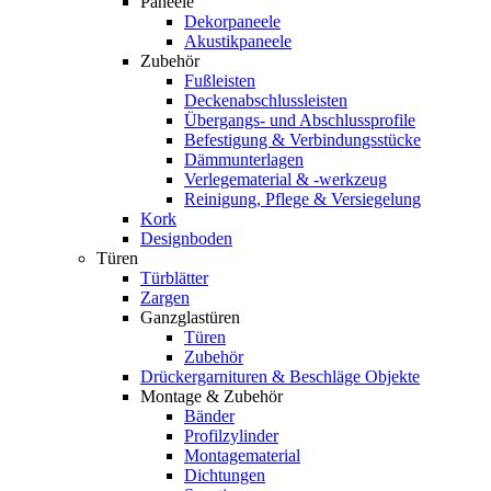
Paneele
Dekorpaneele
Akustikpaneele
Zubehör
Fußleisten
Deckenabschlussleisten
Übergangs- und Abschlussprofile
Befestigung & Verbindungsstücke
Dämmunterlagen
Verlegematerial & -werkzeug
Reinigung, Pflege & Versiegelung
Kork
Designboden
Türen
Türblätter
Zargen
Ganzglastüren
Türen
Zubehör
Drückergarnituren & Beschläge Objekte
Montage & Zubehör
Bänder
Profilzylinder
Montagematerial
Dichtungen