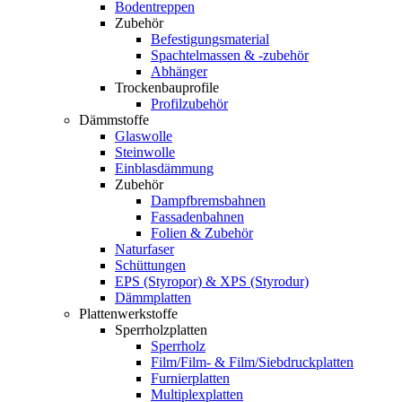
Bodentreppen
Zubehör
Befestigungsmaterial
Spachtelmassen & -zubehör
Abhänger
Trockenbauprofile
Profilzubehör
Dämmstoffe
Glaswolle
Steinwolle
Einblasdämmung
Zubehör
Dampfbremsbahnen
Fassadenbahnen
Folien & Zubehör
Naturfaser
Schüttungen
EPS (Styropor) & XPS (Styrodur)
Dämmplatten
Plattenwerkstoffe
Sperrholzplatten
Sperrholz
Film/Film- & Film/Siebdruckplatten
Furnierplatten
Multiplexplatten