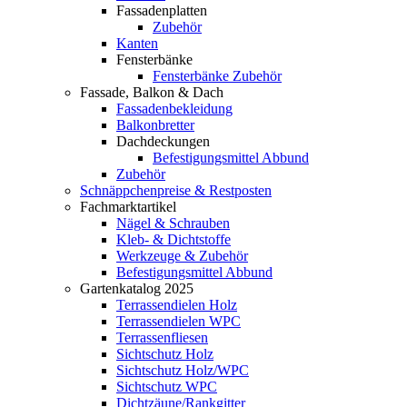
Fassadenplatten
Zubehör
Kanten
Fensterbänke
Fensterbänke Zubehör
Fassade, Balkon & Dach
Fassadenbekleidung
Balkonbretter
Dachdeckungen
Befestigungsmittel Abbund
Zubehör
Schnäppchenpreise & Restposten
Fachmarktartikel
Nägel & Schrauben
Kleb- & Dichtstoffe
Werkzeuge & Zubehör
Befestigungsmittel Abbund
Gartenkatalog 2025
Terrassendielen Holz
Terrassendielen WPC
Terrassenfliesen
Sichtschutz Holz
Sichtschutz Holz/WPC
Sichtschutz WPC
Dichtzäune/Rankgitter