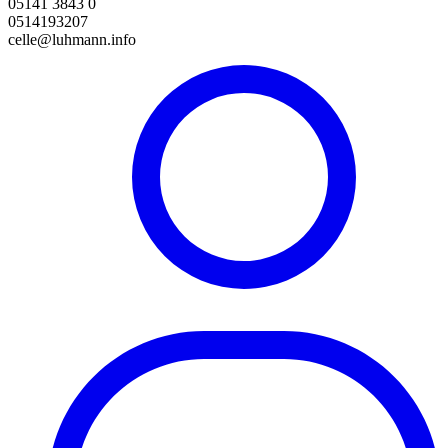
05141 3843 0
0514193207
celle@luhmann.info