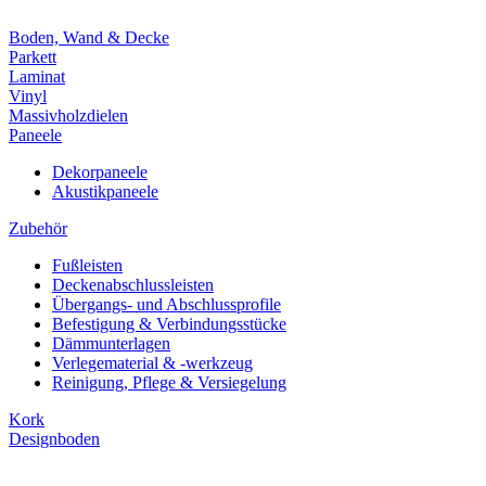
Boden, Wand & Decke
Parkett
Laminat
Vinyl
Massivholzdielen
Paneele
Dekorpaneele
Akustikpaneele
Zubehör
Fußleisten
Deckenabschlussleisten
Übergangs- und Abschlussprofile
Befestigung & Verbindungsstücke
Dämmunterlagen
Verlegematerial & -werkzeug
Reinigung, Pflege & Versiegelung
Kork
Designboden