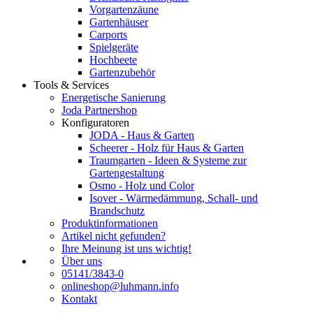
Vorgartenzäune
Gartenhäuser
Carports
Spielgeräte
Hochbeete
Gartenzubehör
Tools & Services
Energetische Sanierung
Joda Partnershop
Konfiguratoren
JODA - Haus & Garten
Scheerer - Holz für Haus & Garten
Traumgarten - Ideen & Systeme zur
Gartengestaltung
Osmo - Holz und Color
Isover - Wärmedämmung, Schall- und
Brandschutz
Produktinformationen
Artikel nicht gefunden?
Ihre Meinung ist uns wichtig!
Über uns
05141/3843-0
onlineshop@luhmann.info
Kontakt