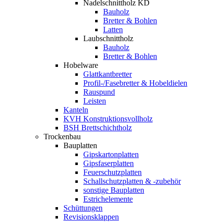
Nadelschnittholz KD
Bauholz
Bretter & Bohlen
Latten
Laubschnittholz
Bauholz
Bretter & Bohlen
Hobelware
Glattkantbretter
Profil-/Fasebretter & Hobeldielen
Rauspund
Leisten
Kanteln
KVH Konstruktionsvollholz
BSH Brettschichtholz
Trockenbau
Bauplatten
Gipskartonplatten
Gipsfaserplatten
Feuerschutzplatten
Schallschutzplatten & -zubehör
sonstige Bauplatten
Estrichelemente
Schüttungen
Revisionsklappen