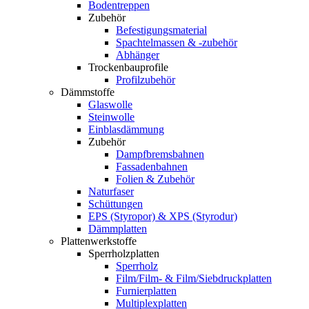
Bodentreppen
Zubehör
Befestigungsmaterial
Spachtelmassen & -zubehör
Abhänger
Trockenbauprofile
Profilzubehör
Dämmstoffe
Glaswolle
Steinwolle
Einblasdämmung
Zubehör
Dampfbremsbahnen
Fassadenbahnen
Folien & Zubehör
Naturfaser
Schüttungen
EPS (Styropor) & XPS (Styrodur)
Dämmplatten
Plattenwerkstoffe
Sperrholzplatten
Sperrholz
Film/Film- & Film/Siebdruckplatten
Furnierplatten
Multiplexplatten