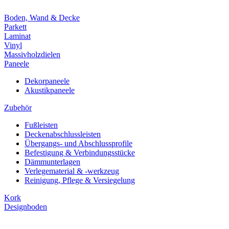
Boden, Wand & Decke
Parkett
Laminat
Vinyl
Massivholzdielen
Paneele
Dekorpaneele
Akustikpaneele
Zubehör
Fußleisten
Deckenabschlussleisten
Übergangs- und Abschlussprofile
Befestigung & Verbindungsstücke
Dämmunterlagen
Verlegematerial & -werkzeug
Reinigung, Pflege & Versiegelung
Kork
Designboden