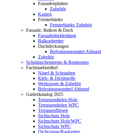
Fassadenplatten
Zubehör
Kanten
Fensterbänke
Fensterbänke Zubehör
Fassade, Balkon & Dach
Fassadenbekleidung
Balkonbretter
Dachdeckungen
Befestigungsmittel Abbund
Zubehör
Schnäppchenpreise & Restposten
Fachmarktartikel
Nägel & Schrauben
Kleb- & Dichtstoffe
Werkzeuge & Zubehör
Befestigungsmittel Abbund
Gartenkatalog 2025
Terrassendielen Holz
Terrassendielen WPC
Terrassenfliesen
Sichtschutz Holz
Sichtschutz Holz/WPC
Sichtschutz WPC
Dichtzäune/Rankgitter