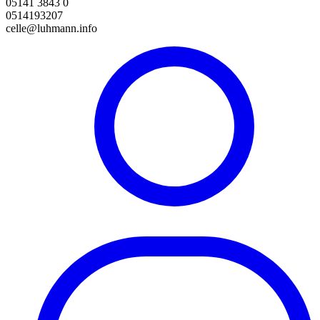
05141 3843 0
0514193207
celle@luhmann.info