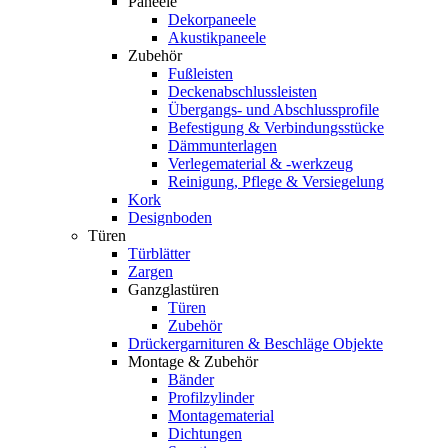
Paneele
Dekorpaneele
Akustikpaneele
Zubehör
Fußleisten
Deckenabschlussleisten
Übergangs- und Abschlussprofile
Befestigung & Verbindungsstücke
Dämmunterlagen
Verlegematerial & -werkzeug
Reinigung, Pflege & Versiegelung
Kork
Designboden
Türen
Türblätter
Zargen
Ganzglastüren
Türen
Zubehör
Drückergarnituren & Beschläge Objekte
Montage & Zubehör
Bänder
Profilzylinder
Montagematerial
Dichtungen