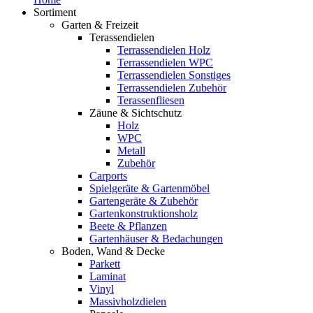
Sortiment
Garten & Freizeit
Terassendielen
Terrassendielen Holz
Terrassendielen WPC
Terrassendielen Sonstiges
Terrassendielen Zubehör
Terassenfliesen
Zäune & Sichtschutz
Holz
WPC
Metall
Zubehör
Carports
Spielgeräte & Gartenmöbel
Gartengeräte & Zubehör
Gartenkonstruktionsholz
Beete & Pflanzen
Gartenhäuser & Bedachungen
Boden, Wand & Decke
Parkett
Laminat
Vinyl
Massivholzdielen