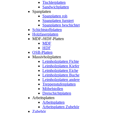
Tischlerplatten
Sandwichplatten
Spanplatten
Spanplatten roh
Spanplatten furniert
Spanplatten beschichtet
Schichtstoffplatten
Holzfaserplatten
MDF-/HDF-Platten
MDF
HDF
OSB-Platten
Massivholzplatten
Leimholzplatten Fichte
Leimholzplatten Kiefer
Leimholzplatten Eiche
Leimholzplatten Buche
Leimholzplatten andere
Treppenstufenplatten
Möbelstollen
Dreischichtplatten
Arbeitsplatten
Arbeitsplatten
Arbeitsplatten Zubehör
Zubehör