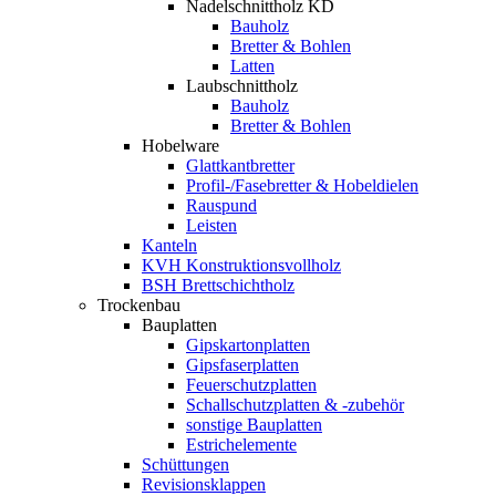
Nadelschnittholz KD
Bauholz
Bretter & Bohlen
Latten
Laubschnittholz
Bauholz
Bretter & Bohlen
Hobelware
Glattkantbretter
Profil-/Fasebretter & Hobeldielen
Rauspund
Leisten
Kanteln
KVH Konstruktionsvollholz
BSH Brettschichtholz
Trockenbau
Bauplatten
Gipskartonplatten
Gipsfaserplatten
Feuerschutzplatten
Schallschutzplatten & -zubehör
sonstige Bauplatten
Estrichelemente
Schüttungen
Revisionsklappen