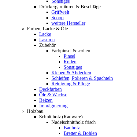
Sonstiges
Drückergarnituren & Beschläge
Griffwelt
Scoop
weitere Hersteller
Farben, Lacke & Öle
Lacke
Lasuren
Zubehör
Farbpinsel & -rollen
Pinsel
Rollen
Sonstiges
Kleben & Abdecken
Schleifen, Polieren & Spachteln
Reinigung & Pflege
Deckfarben
Öle & Wachse
Beizen
Imprägnierung
Holzbau
Schnittholz (Rauware)
Nadelschnittholz frisch
Bauholz
Bretter & Bohlen