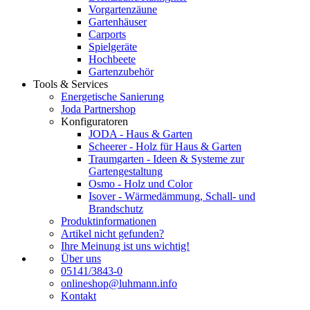
Vorgartenzäune
Gartenhäuser
Carports
Spielgeräte
Hochbeete
Gartenzubehör
Tools & Services
Energetische Sanierung
Joda Partnershop
Konfiguratoren
JODA - Haus & Garten
Scheerer - Holz für Haus & Garten
Traumgarten - Ideen & Systeme zur
Gartengestaltung
Osmo - Holz und Color
Isover - Wärmedämmung, Schall- und
Brandschutz
Produktinformationen
Artikel nicht gefunden?
Ihre Meinung ist uns wichtig!
Über uns
05141/3843-0
onlineshop@luhmann.info
Kontakt