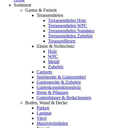
Sortiment
Garten & Freizeit
Terassendielen
Terrassendielen Holz
Terrassendielen WPC
Terrassendielen Sonstiges
Terrassendielen Zubehör
Terassenfliesen
Zäune & Sichtschutz
Holz
WPC
Metall
Zubehör
Carports
Spielgeräte & Gartenmöbel
Gartengeräte & Zubehör
Gartenkonstruktionsholz
Beete & Pflanzen
Gartenhäuser & Bedachungen
Boden, Wand & Decke
Parkett
Laminat
Vinyl
Massivholzdielen