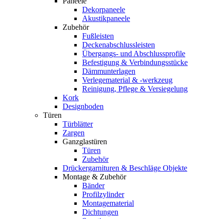
Paneele
Dekorpaneele
Akustikpaneele
Zubehör
Fußleisten
Deckenabschlussleisten
Übergangs- und Abschlussprofile
Befestigung & Verbindungsstücke
Dämmunterlagen
Verlegematerial & -werkzeug
Reinigung, Pflege & Versiegelung
Kork
Designboden
Türen
Türblätter
Zargen
Ganzglastüren
Türen
Zubehör
Drückergarnituren & Beschläge Objekte
Montage & Zubehör
Bänder
Profilzylinder
Montagematerial
Dichtungen