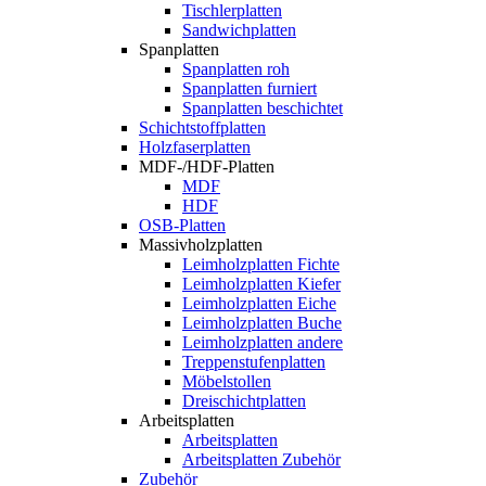
Tischlerplatten
Sandwichplatten
Spanplatten
Spanplatten roh
Spanplatten furniert
Spanplatten beschichtet
Schichtstoffplatten
Holzfaserplatten
MDF-/HDF-Platten
MDF
HDF
OSB-Platten
Massivholzplatten
Leimholzplatten Fichte
Leimholzplatten Kiefer
Leimholzplatten Eiche
Leimholzplatten Buche
Leimholzplatten andere
Treppenstufenplatten
Möbelstollen
Dreischichtplatten
Arbeitsplatten
Arbeitsplatten
Arbeitsplatten Zubehör
Zubehör