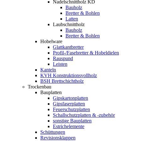
Nadelschnittholz KD
Bauholz
Bretter & Bohlen
Latten
Laubschnittholz
Bauholz
Bretter & Bohlen
Hobelware
Glattkantbretter
Profil-/Fasebretter & Hobeldielen
Rauspund
Leisten
Kanteln
KVH Konstruktionsvollholz
BSH Brettschichtholz
Trockenbau
Bauplatten
Gipskartonplatten
Gipsfaserplatten
Feuerschutzplatten
Schallschutzplatten & -zubehör
sonstige Bauplatten
Estrichelemente
Schüttungen
Revisionsklappen