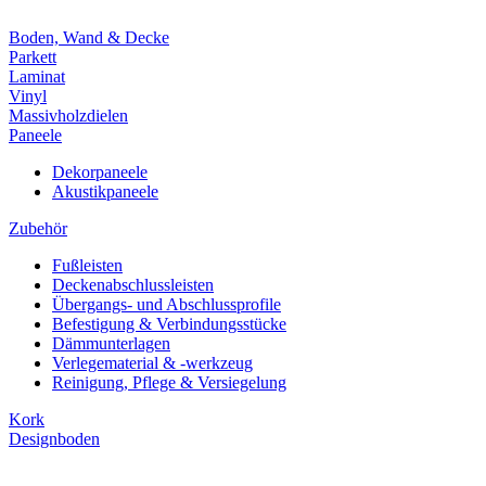
Boden, Wand & Decke
Parkett
Laminat
Vinyl
Massivholzdielen
Paneele
Dekorpaneele
Akustikpaneele
Zubehör
Fußleisten
Deckenabschlussleisten
Übergangs- und Abschlussprofile
Befestigung & Verbindungsstücke
Dämmunterlagen
Verlegematerial & -werkzeug
Reinigung, Pflege & Versiegelung
Kork
Designboden