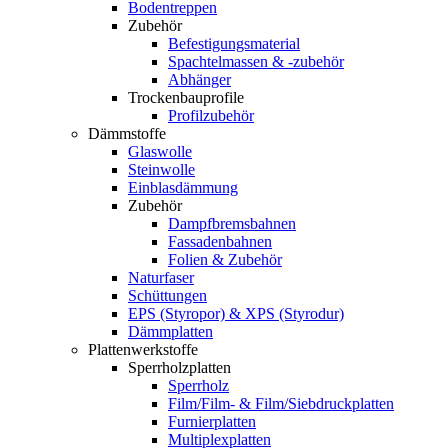
Bodentreppen
Zubehör
Befestigungsmaterial
Spachtelmassen & -zubehör
Abhänger
Trockenbauprofile
Profilzubehör
Dämmstoffe
Glaswolle
Steinwolle
Einblasdämmung
Zubehör
Dampfbremsbahnen
Fassadenbahnen
Folien & Zubehör
Naturfaser
Schüttungen
EPS (Styropor) & XPS (Styrodur)
Dämmplatten
Plattenwerkstoffe
Sperrholzplatten
Sperrholz
Film/Film- & Film/Siebdruckplatten
Furnierplatten
Multiplexplatten