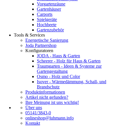
Vorgartenzäune
Gartenhäuser
Carports
Spielgeräte
Hochbeete
Gartenzubehör
Tools & Services
Energetische Sanierung
Joda Partnershop
Konfiguratoren
JODA - Haus & Garten
Scheerer - Holz für Haus & Garten
Traumgarten - Ideen & Systeme zur
Gartengestaltung
Osmo - Holz und Color
Isover - Wärmedämmung, Schall- und
Brandschutz
Produktinformationen
Artikel nicht gefunden?
Ihre Meinung ist uns wichtig!
Über uns
05141/3843-0
onlineshop@luhmann.info
Kontakt