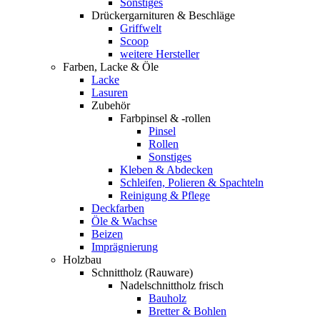
Sonstiges
Drückergarnituren & Beschläge
Griffwelt
Scoop
weitere Hersteller
Farben, Lacke & Öle
Lacke
Lasuren
Zubehör
Farbpinsel & -rollen
Pinsel
Rollen
Sonstiges
Kleben & Abdecken
Schleifen, Polieren & Spachteln
Reinigung & Pflege
Deckfarben
Öle & Wachse
Beizen
Imprägnierung
Holzbau
Schnittholz (Rauware)
Nadelschnittholz frisch
Bauholz
Bretter & Bohlen