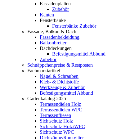
Fassadenplatten
Zubehör
Kanten
Fensterbänke
Fensterbänke Zubehör
Fassade, Balkon & Dach
Fassadenbekleidung
Balkonbretter
Dachdeckungen
Befestigungsmittel Abbund
Zubehör
Schnäppchenpreise & Restposten
Fachmarktartikel
Nägel & Schrauben
Kleb- & Dichtstoffe
Werkzeuge & Zubehör
Befestigungsmittel Abbund
Gartenkatalog 2025
Terrassendielen Holz
Terrassendielen WPC
Terrassenfliesen
Sichtschutz Holz
Sichtschutz Holz/WPC
Sichtschutz WPC
Dichtzäune/Rankgitter