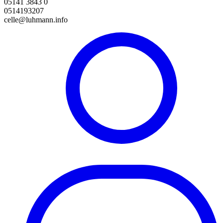
05141 3843 0
0514193207
celle@luhmann.info