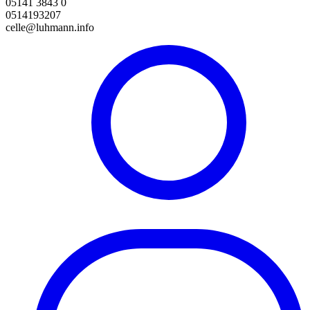
05141 3843 0
0514193207
celle@luhmann.info