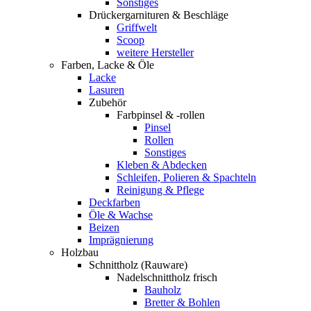
Sonstiges
Drückergarnituren & Beschläge
Griffwelt
Scoop
weitere Hersteller
Farben, Lacke & Öle
Lacke
Lasuren
Zubehör
Farbpinsel & -rollen
Pinsel
Rollen
Sonstiges
Kleben & Abdecken
Schleifen, Polieren & Spachteln
Reinigung & Pflege
Deckfarben
Öle & Wachse
Beizen
Imprägnierung
Holzbau
Schnittholz (Rauware)
Nadelschnittholz frisch
Bauholz
Bretter & Bohlen