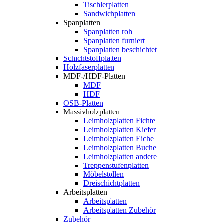
Tischlerplatten
Sandwichplatten
Spanplatten
Spanplatten roh
Spanplatten furniert
Spanplatten beschichtet
Schichtstoffplatten
Holzfaserplatten
MDF-/HDF-Platten
MDF
HDF
OSB-Platten
Massivholzplatten
Leimholzplatten Fichte
Leimholzplatten Kiefer
Leimholzplatten Eiche
Leimholzplatten Buche
Leimholzplatten andere
Treppenstufenplatten
Möbelstollen
Dreischichtplatten
Arbeitsplatten
Arbeitsplatten
Arbeitsplatten Zubehör
Zubehör