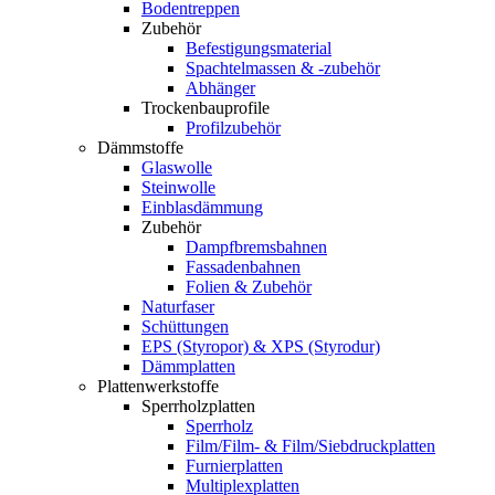
Bodentreppen
Zubehör
Befestigungsmaterial
Spachtelmassen & -zubehör
Abhänger
Trockenbauprofile
Profilzubehör
Dämmstoffe
Glaswolle
Steinwolle
Einblasdämmung
Zubehör
Dampfbremsbahnen
Fassadenbahnen
Folien & Zubehör
Naturfaser
Schüttungen
EPS (Styropor) & XPS (Styrodur)
Dämmplatten
Plattenwerkstoffe
Sperrholzplatten
Sperrholz
Film/Film- & Film/Siebdruckplatten
Furnierplatten
Multiplexplatten