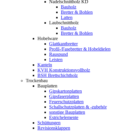
Nadelschnittholz KD
Bauholz
Bretter & Bohlen
Latten
Laubschnittholz
Bauholz
Bretter & Bohlen
Hobelware
Glattkantbretter
Profil-/Fasebretter & Hobeldielen
Rauspund
Leisten
Kanteln
KVH Konstruktionsvollholz
BSH Brettschichtholz
Trockenbau
Bauplatten
Gipskartonplatten
Gipsfaserplatten
Feuerschutzplatten
Schallschutzplatten & -zubehör
sonstige Bauplatten
Estrichelemente
Schüttungen
Revisionsklappen