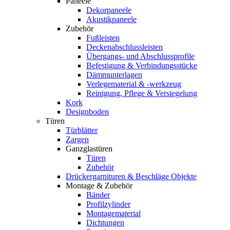
Paneele
Dekorpaneele
Akustikpaneele
Zubehör
Fußleisten
Deckenabschlussleisten
Übergangs- und Abschlussprofile
Befestigung & Verbindungsstücke
Dämmunterlagen
Verlegematerial & -werkzeug
Reinigung, Pflege & Versiegelung
Kork
Designboden
Türen
Türblätter
Zargen
Ganzglastüren
Türen
Zubehör
Drückergarnituren & Beschläge Objekte
Montage & Zubehör
Bänder
Profilzylinder
Montagematerial
Dichtungen