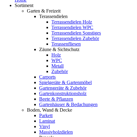
Sortiment
Garten & Freizeit
Terassendielen
Terrassendielen Holz
Terrassendielen WPC
Terrassendielen Sonstiges
Terrassendielen Zubehör
Terassenfliesen
Zäune & Sichtschutz
Holz
WPC
Metall
Zubehör
Carports
Spielgeräte & Gartenmöbel
Gartengeräte & Zubehör
Gartenkonstruktionsholz
Beete & Pflanzen
Gartenhäuser & Bedachungen
Boden, Wand & Decke
Parkett
Laminat
Vinyl
Massivholzdielen