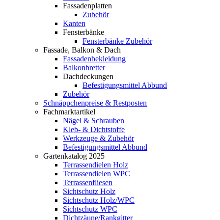
Fassadenplatten
Zubehör
Kanten
Fensterbänke
Fensterbänke Zubehör
Fassade, Balkon & Dach
Fassadenbekleidung
Balkonbretter
Dachdeckungen
Befestigungsmittel Abbund
Zubehör
Schnäppchenpreise & Restposten
Fachmarktartikel
Nägel & Schrauben
Kleb- & Dichtstoffe
Werkzeuge & Zubehör
Befestigungsmittel Abbund
Gartenkatalog 2025
Terrassendielen Holz
Terrassendielen WPC
Terrassenfliesen
Sichtschutz Holz
Sichtschutz Holz/WPC
Sichtschutz WPC
Dichtzäune/Rankgitter