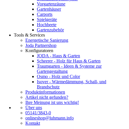
Vorgartenzäune
Gartenhäuser
Carports
Spielgeräte
Hochbeete
Gartenzubehör
Tools & Services
Energetische Sanierung
Joda Partnershop
Konfiguratoren
JODA - Haus & Garten
Scheerer - Holz für Haus & Garten
Traumgarten - Ideen & Systeme zur
Gartengestaltung
Osmo - Holz und Color
Isover - Wärmedämmung, Schall- und
Brandschutz
Produktinformationen
Artikel nicht gefunden?
Ihre Meinung ist uns wichtig!
Über uns
05141/3843-0
onlineshop@luhmann.info
Kontakt