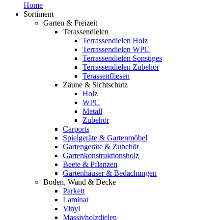
Home
Sortiment
Garten & Freizeit
Terassendielen
Terrassendielen Holz
Terrassendielen WPC
Terrassendielen Sonstiges
Terrassendielen Zubehör
Terassenfliesen
Zäune & Sichtschutz
Holz
WPC
Metall
Zubehör
Carports
Spielgeräte & Gartenmöbel
Gartengeräte & Zubehör
Gartenkonstruktionsholz
Beete & Pflanzen
Gartenhäuser & Bedachungen
Boden, Wand & Decke
Parkett
Laminat
Vinyl
Massivholzdielen