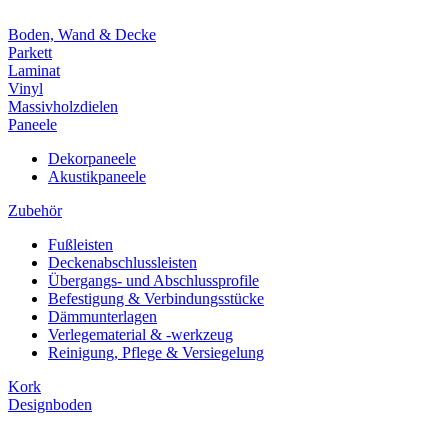
Boden, Wand & Decke
Parkett
Laminat
Vinyl
Massivholzdielen
Paneele
Dekorpaneele
Akustikpaneele
Zubehör
Fußleisten
Deckenabschlussleisten
Übergangs- und Abschlussprofile
Befestigung & Verbindungsstücke
Dämmunterlagen
Verlegematerial & -werkzeug
Reinigung, Pflege & Versiegelung
Kork
Designboden