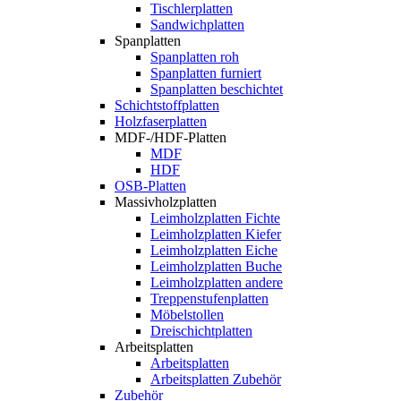
Tischlerplatten
Sandwichplatten
Spanplatten
Spanplatten roh
Spanplatten furniert
Spanplatten beschichtet
Schichtstoffplatten
Holzfaserplatten
MDF-/HDF-Platten
MDF
HDF
OSB-Platten
Massivholzplatten
Leimholzplatten Fichte
Leimholzplatten Kiefer
Leimholzplatten Eiche
Leimholzplatten Buche
Leimholzplatten andere
Treppenstufenplatten
Möbelstollen
Dreischichtplatten
Arbeitsplatten
Arbeitsplatten
Arbeitsplatten Zubehör
Zubehör