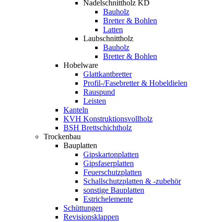
Nadelschnittholz KD
Bauholz
Bretter & Bohlen
Latten
Laubschnittholz
Bauholz
Bretter & Bohlen
Hobelware
Glattkantbretter
Profil-/Fasebretter & Hobeldielen
Rauspund
Leisten
Kanteln
KVH Konstruktionsvollholz
BSH Brettschichtholz
Trockenbau
Bauplatten
Gipskartonplatten
Gipsfaserplatten
Feuerschutzplatten
Schallschutzplatten & -zubehör
sonstige Bauplatten
Estrichelemente
Schüttungen
Revisionsklappen