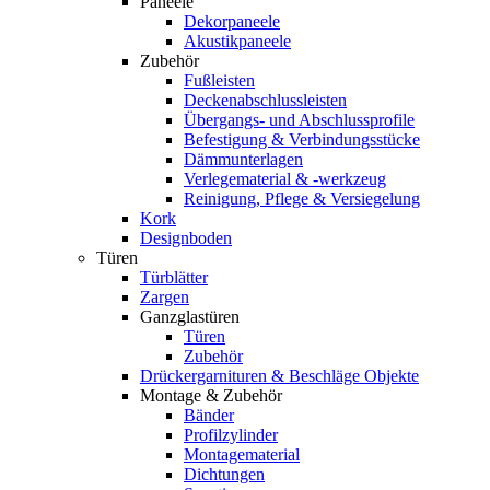
Paneele
Dekorpaneele
Akustikpaneele
Zubehör
Fußleisten
Deckenabschlussleisten
Übergangs- und Abschlussprofile
Befestigung & Verbindungsstücke
Dämmunterlagen
Verlegematerial & -werkzeug
Reinigung, Pflege & Versiegelung
Kork
Designboden
Türen
Türblätter
Zargen
Ganzglastüren
Türen
Zubehör
Drückergarnituren & Beschläge Objekte
Montage & Zubehör
Bänder
Profilzylinder
Montagematerial
Dichtungen