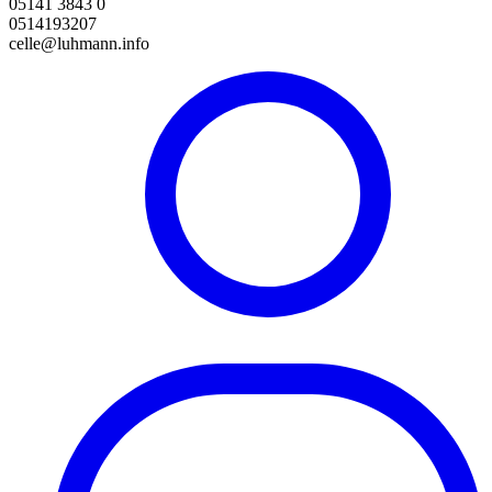
05141 3843 0
0514193207
celle@luhmann.info