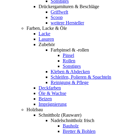
Sonstiges
Drückergarnituren & Beschläge
Griffwelt
Scoop
weitere Hersteller
Farben, Lacke & Öle
Lacke
Lasuren
Zubehör
Farbpinsel & -rollen
Pinsel
Rollen
Sonstiges
Kleben & Abdecken
Schleifen, Polieren & Spachteln
Reinigung & Pflege
Deckfarben
Öle & Wachse
Beizen
Imprägnierung
Holzbau
Schnittholz (Rauware)
Nadelschnittholz frisch
Bauholz
Bretter & Bohlen