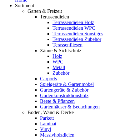
Sortiment
Garten & Freizeit
Terassendielen
Terrassendielen Holz
Terrassendielen WPC
Terrassendielen Sonstiges
Terrassendielen Zubehör
Terassenfliesen
Zäune & Sichtschutz
Holz
WPC
Metall
Zubehör
Carports
Spielgeräte & Gartenmöbel
Gartengeräte & Zubehör
Gartenkonstruktionsholz
Beete & Pflanzen
Gartenhäuser & Bedachungen
Boden, Wand & Decke
Parkett
Laminat
Vinyl
Massivholzdielen