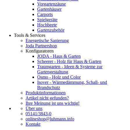
Vorgartenzäune
Gartenhäuser
Carports
Spielgeräte
Hochbeete
Gartenzubehör
Tools & Services
Energetische Sanierung
Joda Partnershop
Konfiguratoren
JODA - Haus & Garten
Scheerer - Holz für Haus & Garten
Traumgarten - Ideen & Systeme zur
Gartengestaltung
Osmo - Holz und Color
Isover - Wärmedämmung, Schall- und
Brandschutz
Produktinformationen
Artikel nicht gefunden?
Ihre Meinung ist uns wichtig!
Über uns
05141/3843-0
onlineshop@luhmann.info
Kontakt