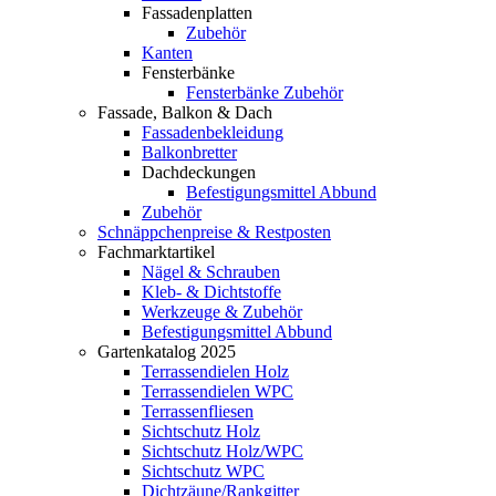
Fassadenplatten
Zubehör
Kanten
Fensterbänke
Fensterbänke Zubehör
Fassade, Balkon & Dach
Fassadenbekleidung
Balkonbretter
Dachdeckungen
Befestigungsmittel Abbund
Zubehör
Schnäppchenpreise & Restposten
Fachmarktartikel
Nägel & Schrauben
Kleb- & Dichtstoffe
Werkzeuge & Zubehör
Befestigungsmittel Abbund
Gartenkatalog 2025
Terrassendielen Holz
Terrassendielen WPC
Terrassenfliesen
Sichtschutz Holz
Sichtschutz Holz/WPC
Sichtschutz WPC
Dichtzäune/Rankgitter