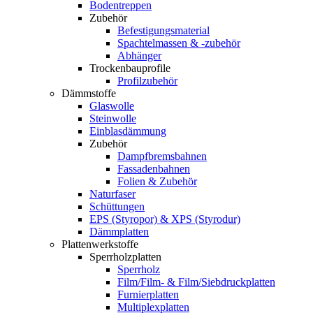
Bodentreppen
Zubehör
Befestigungsmaterial
Spachtelmassen & -zubehör
Abhänger
Trockenbauprofile
Profilzubehör
Dämmstoffe
Glaswolle
Steinwolle
Einblasdämmung
Zubehör
Dampfbremsbahnen
Fassadenbahnen
Folien & Zubehör
Naturfaser
Schüttungen
EPS (Styropor) & XPS (Styrodur)
Dämmplatten
Plattenwerkstoffe
Sperrholzplatten
Sperrholz
Film/Film- & Film/Siebdruckplatten
Furnierplatten
Multiplexplatten