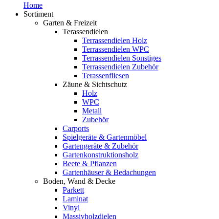
Home
Sortiment
Garten & Freizeit
Terassendielen
Terrassendielen Holz
Terrassendielen WPC
Terrassendielen Sonstiges
Terrassendielen Zubehör
Terassenfliesen
Zäune & Sichtschutz
Holz
WPC
Metall
Zubehör
Carports
Spielgeräte & Gartenmöbel
Gartengeräte & Zubehör
Gartenkonstruktionsholz
Beete & Pflanzen
Gartenhäuser & Bedachungen
Boden, Wand & Decke
Parkett
Laminat
Vinyl
Massivholzdielen