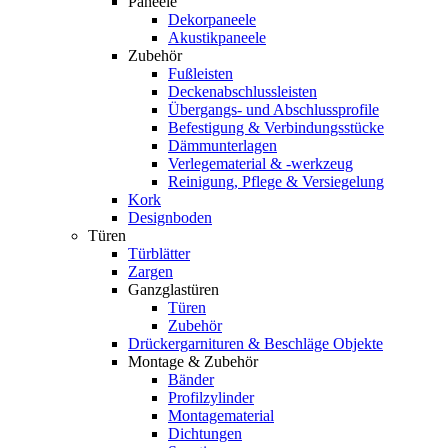
Paneele
Dekorpaneele
Akustikpaneele
Zubehör
Fußleisten
Deckenabschlussleisten
Übergangs- und Abschlussprofile
Befestigung & Verbindungsstücke
Dämmunterlagen
Verlegematerial & -werkzeug
Reinigung, Pflege & Versiegelung
Kork
Designboden
Türen
Türblätter
Zargen
Ganzglastüren
Türen
Zubehör
Drückergarnituren & Beschläge Objekte
Montage & Zubehör
Bänder
Profilzylinder
Montagematerial
Dichtungen