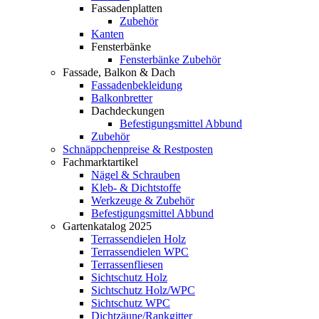
Fassadenplatten
Zubehör
Kanten
Fensterbänke
Fensterbänke Zubehör
Fassade, Balkon & Dach
Fassadenbekleidung
Balkonbretter
Dachdeckungen
Befestigungsmittel Abbund
Zubehör
Schnäppchenpreise & Restposten
Fachmarktartikel
Nägel & Schrauben
Kleb- & Dichtstoffe
Werkzeuge & Zubehör
Befestigungsmittel Abbund
Gartenkatalog 2025
Terrassendielen Holz
Terrassendielen WPC
Terrassenfliesen
Sichtschutz Holz
Sichtschutz Holz/WPC
Sichtschutz WPC
Dichtzäune/Rankgitter