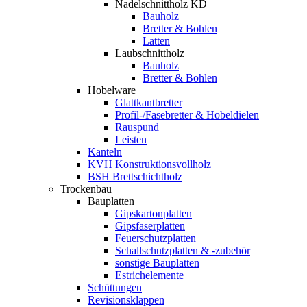
Nadelschnittholz KD
Bauholz
Bretter & Bohlen
Latten
Laubschnittholz
Bauholz
Bretter & Bohlen
Hobelware
Glattkantbretter
Profil-/Fasebretter & Hobeldielen
Rauspund
Leisten
Kanteln
KVH Konstruktionsvollholz
BSH Brettschichtholz
Trockenbau
Bauplatten
Gipskartonplatten
Gipsfaserplatten
Feuerschutzplatten
Schallschutzplatten & -zubehör
sonstige Bauplatten
Estrichelemente
Schüttungen
Revisionsklappen