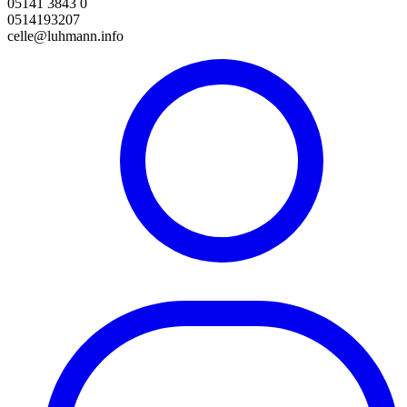
05141 3843 0
0514193207
celle@luhmann.info