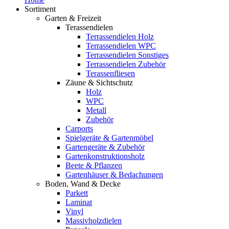
Sortiment
Garten & Freizeit
Terassendielen
Terrassendielen Holz
Terrassendielen WPC
Terrassendielen Sonstiges
Terrassendielen Zubehör
Terassenfliesen
Zäune & Sichtschutz
Holz
WPC
Metall
Zubehör
Carports
Spielgeräte & Gartenmöbel
Gartengeräte & Zubehör
Gartenkonstruktionsholz
Beete & Pflanzen
Gartenhäuser & Bedachungen
Boden, Wand & Decke
Parkett
Laminat
Vinyl
Massivholzdielen