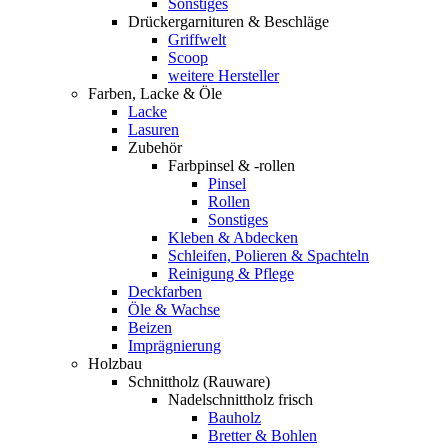
Sonstiges
Drückergarnituren & Beschläge
Griffwelt
Scoop
weitere Hersteller
Farben, Lacke & Öle
Lacke
Lasuren
Zubehör
Farbpinsel & -rollen
Pinsel
Rollen
Sonstiges
Kleben & Abdecken
Schleifen, Polieren & Spachteln
Reinigung & Pflege
Deckfarben
Öle & Wachse
Beizen
Imprägnierung
Holzbau
Schnittholz (Rauware)
Nadelschnittholz frisch
Bauholz
Bretter & Bohlen