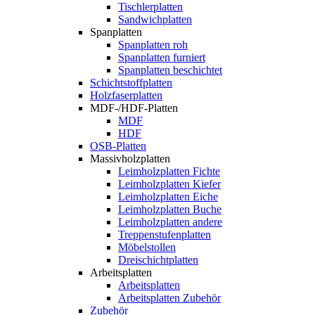
Tischlerplatten
Sandwichplatten
Spanplatten
Spanplatten roh
Spanplatten furniert
Spanplatten beschichtet
Schichtstoffplatten
Holzfaserplatten
MDF-/HDF-Platten
MDF
HDF
OSB-Platten
Massivholzplatten
Leimholzplatten Fichte
Leimholzplatten Kiefer
Leimholzplatten Eiche
Leimholzplatten Buche
Leimholzplatten andere
Treppenstufenplatten
Möbelstollen
Dreischichtplatten
Arbeitsplatten
Arbeitsplatten
Arbeitsplatten Zubehör
Zubehör