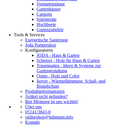
Vorgartenzäune
Gartenhäuser
Carports
Spielgeräte
Hochbeete
Gartenzubehör
Tools & Services
Energetische Sanierung
Joda Partnershop
Konfiguratoren
JODA - Haus & Garten
Scheerer - Holz für Haus & Garten
Traumgarten - Ideen & Systeme zur
Gartengestaltung
Osmo - Holz und Color
Isover - Wärmedämmung, Schall- und
Brandschutz
Produktinformationen
Artikel nicht gefunden?
Ihre Meinung ist uns wichtig!
Über uns
05141/3843-0
onlineshop@luhmann.info
Kontakt