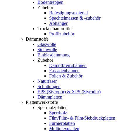
Bodentreppen
Zubehör
Befestigungsmaterial
Spachtelmassen & -zubehör
Abhänger
Trockenbauprofile
Profilzubehör
Dämmstoffe
Glaswolle
Steinwolle
Einblasdämmung
Zubehör
Dampfbremsbahnen
Fassadenbahnen
Folien & Zubehör
Naturfaser
Schüttungen
EPS (Styropor) & XPS (Styrodur)
Dämmplatten
Plattenwerkstoffe
Sperrholzplatten
Sperrholz
Film/Film- & Film/Siebdruckplatten
Furnierplatten
Multiplexplatten