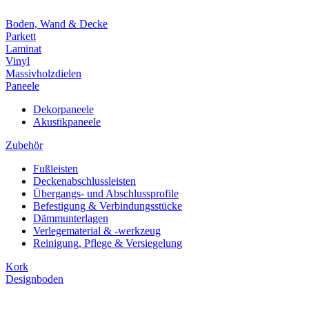
Boden, Wand & Decke
Parkett
Laminat
Vinyl
Massivholzdielen
Paneele
Dekorpaneele
Akustikpaneele
Zubehör
Fußleisten
Deckenabschlussleisten
Übergangs- und Abschlussprofile
Befestigung & Verbindungsstücke
Dämmunterlagen
Verlegematerial & -werkzeug
Reinigung, Pflege & Versiegelung
Kork
Designboden