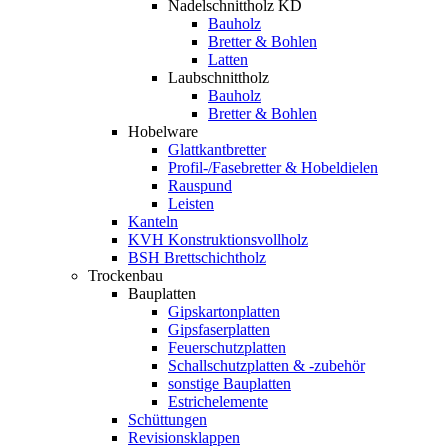
Nadelschnittholz KD
Bauholz
Bretter & Bohlen
Latten
Laubschnittholz
Bauholz
Bretter & Bohlen
Hobelware
Glattkantbretter
Profil-/Fasebretter & Hobeldielen
Rauspund
Leisten
Kanteln
KVH Konstruktionsvollholz
BSH Brettschichtholz
Trockenbau
Bauplatten
Gipskartonplatten
Gipsfaserplatten
Feuerschutzplatten
Schallschutzplatten & -zubehör
sonstige Bauplatten
Estrichelemente
Schüttungen
Revisionsklappen