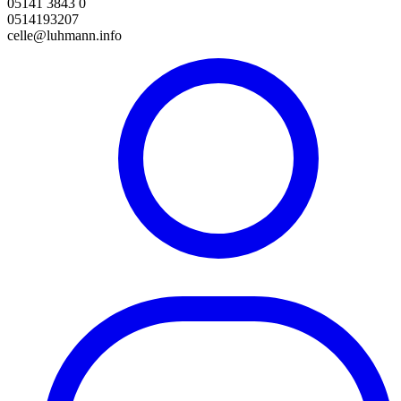
05141 3843 0
0514193207
celle@luhmann.info