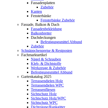
Fassadenplatten
Zubehör
Kanten
Fensterbänke
Fensterbänke Zubehör
Fassade, Balkon & Dach
Fassadenbekleidung
Balkonbretter
Dachdeckungen
Befestigungsmittel Abbund
Zubehör
Schnäppchenpreise & Restposten
Fachmarktartikel
Nägel & Schrauben
Kleb- & Dichtstoffe
Werkzeuge & Zubehör
Befestigungsmittel Abbund
Gartenkatalog 2025
Terrassendielen Holz
Terrassendielen WPC
Terrassenfliesen
Sichtschutz Holz
Sichtschutz Holz/WPC
Sichtschutz WPC
Dichtzäune/Rankgitter