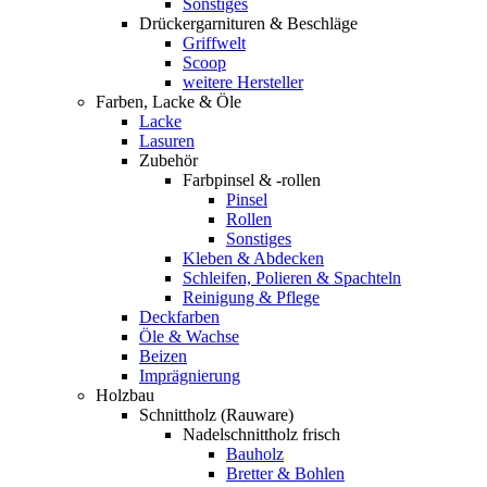
Sonstiges
Drückergarnituren & Beschläge
Griffwelt
Scoop
weitere Hersteller
Farben, Lacke & Öle
Lacke
Lasuren
Zubehör
Farbpinsel & -rollen
Pinsel
Rollen
Sonstiges
Kleben & Abdecken
Schleifen, Polieren & Spachteln
Reinigung & Pflege
Deckfarben
Öle & Wachse
Beizen
Imprägnierung
Holzbau
Schnittholz (Rauware)
Nadelschnittholz frisch
Bauholz
Bretter & Bohlen