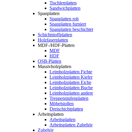
Tischlerplatten
Sandwichplatten
Spanplatten
Spanplatten roh
Spanplatten furniert
Spanplatten beschichtet
Schichtstoffplatten
Holzfaserplatten
MDF-/HDF-Platten
MDF
HDF
OSB-Platten
Massivholzplatten
Leimholzplatten Fichte
Leimholzplatten Kiefer
Leimholzplatten Eiche
Leimholzplatten Buche
Leimholzplatten andere
Treppenstufenplatten
Möbelstollen
Dreischichtplatten
Arbeitsplatten
Arbeitsplatten
Arbeitsplatten Zubehör
Zubehör