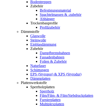
Bodentreppen
Zubehör
Befestigungsmaterial
Spachtelmassen & -zubehör
Abhänger
Trockenbauprofile
Profilzubehör
Dämmstoffe
Glaswolle
Steinwolle
Einblasdämmung
Zubehör
Dampfbremsbahnen
Fassadenbahnen
Folien & Zubehör
Naturfaser
Schüttungen
EPS (Styropor) & XPS (Styrodur)
Dämmplatten
Plattenwerkstoffe
Sperrholzplatten
Sperrholz
Film/Film- & Film/Siebdruckplatten
Furnierplatten
Multiplexplatten