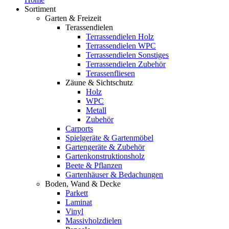
Sortiment
Garten & Freizeit
Terassendielen
Terrassendielen Holz
Terrassendielen WPC
Terrassendielen Sonstiges
Terrassendielen Zubehör
Terassenfliesen
Zäune & Sichtschutz
Holz
WPC
Metall
Zubehör
Carports
Spielgeräte & Gartenmöbel
Gartengeräte & Zubehör
Gartenkonstruktionsholz
Beete & Pflanzen
Gartenhäuser & Bedachungen
Boden, Wand & Decke
Parkett
Laminat
Vinyl
Massivholzdielen