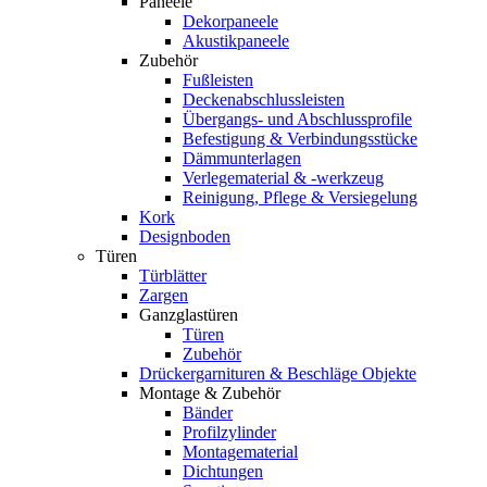
Paneele
Dekorpaneele
Akustikpaneele
Zubehör
Fußleisten
Deckenabschlussleisten
Übergangs- und Abschlussprofile
Befestigung & Verbindungsstücke
Dämmunterlagen
Verlegematerial & -werkzeug
Reinigung, Pflege & Versiegelung
Kork
Designboden
Türen
Türblätter
Zargen
Ganzglastüren
Türen
Zubehör
Drückergarnituren & Beschläge Objekte
Montage & Zubehör
Bänder
Profilzylinder
Montagematerial
Dichtungen