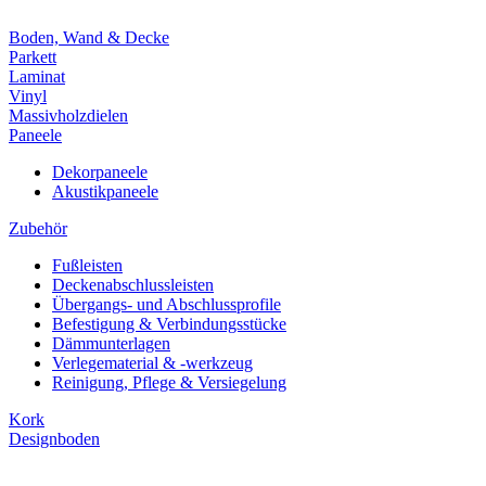
Boden, Wand & Decke
Parkett
Laminat
Vinyl
Massivholzdielen
Paneele
Dekorpaneele
Akustikpaneele
Zubehör
Fußleisten
Deckenabschlussleisten
Übergangs- und Abschlussprofile
Befestigung & Verbindungsstücke
Dämmunterlagen
Verlegematerial & -werkzeug
Reinigung, Pflege & Versiegelung
Kork
Designboden