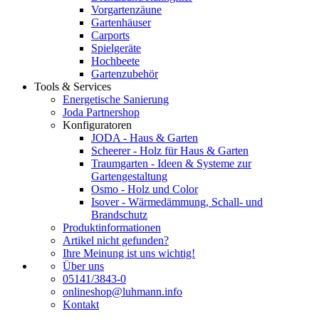
Vorgartenzäune
Gartenhäuser
Carports
Spielgeräte
Hochbeete
Gartenzubehör
Tools & Services
Energetische Sanierung
Joda Partnershop
Konfiguratoren
JODA - Haus & Garten
Scheerer - Holz für Haus & Garten
Traumgarten - Ideen & Systeme zur
Gartengestaltung
Osmo - Holz und Color
Isover - Wärmedämmung, Schall- und
Brandschutz
Produktinformationen
Artikel nicht gefunden?
Ihre Meinung ist uns wichtig!
Über uns
05141/3843-0
onlineshop@luhmann.info
Kontakt