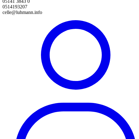
05141 3843 0
0514193207
celle@luhmann.info