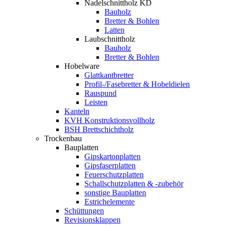
Nadelschnittholz KD
Bauholz
Bretter & Bohlen
Latten
Laubschnittholz
Bauholz
Bretter & Bohlen
Hobelware
Glattkantbretter
Profil-/Fasebretter & Hobeldielen
Rauspund
Leisten
Kanteln
KVH Konstruktionsvollholz
BSH Brettschichtholz
Trockenbau
Bauplatten
Gipskartonplatten
Gipsfaserplatten
Feuerschutzplatten
Schallschutzplatten & -zubehör
sonstige Bauplatten
Estrichelemente
Schüttungen
Revisionsklappen