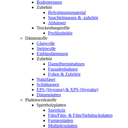
Bodentreppen
Zubehör
Befestigungsmaterial
Spachtelmassen & -zubehör
Abhänger
Trockenbauprofile
Profilzubehör
Dämmstoffe
Glaswolle
Steinwolle
Einblasdämmung
Zubehör
Dampfbremsbahnen
Fassadenbahnen
Folien & Zubehör
Naturfaser
Schüttungen
EPS (Styropor) & XPS (Styrodur)
Dämmplatten
Plattenwerkstoffe
Sperrholzplatten
Sperrholz
Film/Film- & Film/Siebdruckplatten
Furnierplatten
Multiplexplatten