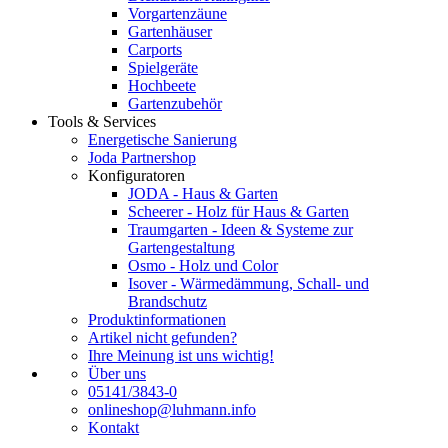
Vorgartenzäune
Gartenhäuser
Carports
Spielgeräte
Hochbeete
Gartenzubehör
Tools & Services
Energetische Sanierung
Joda Partnershop
Konfiguratoren
JODA - Haus & Garten
Scheerer - Holz für Haus & Garten
Traumgarten - Ideen & Systeme zur
Gartengestaltung
Osmo - Holz und Color
Isover - Wärmedämmung, Schall- und
Brandschutz
Produktinformationen
Artikel nicht gefunden?
Ihre Meinung ist uns wichtig!
Über uns
05141/3843-0
onlineshop@luhmann.info
Kontakt