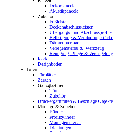
Paneele
Dekorpaneele
Akustikpaneele
Zubehör
Fußleisten
Deckenabschlussleisten
Übergangs- und Abschlussprofile
Befestigung & Verbindungsstücke
Dämmunterlagen
Verlegematerial & -werkzeug
Reinigung, Pflege & Versiegelung
Kork
Designboden
Türen
Türblätter
Zargen
Ganzglastüren
Türen
Zubehör
Drückergarnituren & Beschläge Objekte
Montage & Zubehör
Bänder
Profilzylinder
Montagematerial
Dichtungen