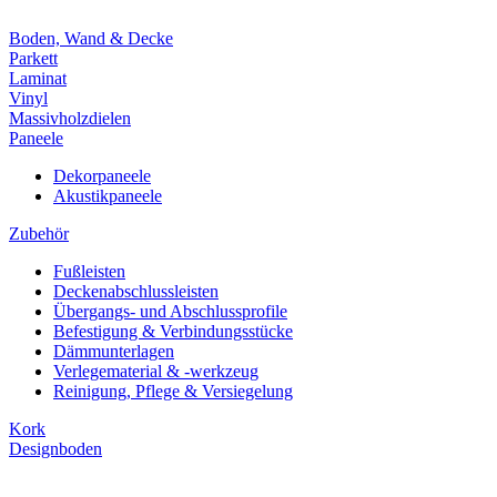
Boden, Wand & Decke
Parkett
Laminat
Vinyl
Massivholzdielen
Paneele
Dekorpaneele
Akustikpaneele
Zubehör
Fußleisten
Deckenabschlussleisten
Übergangs- und Abschlussprofile
Befestigung & Verbindungsstücke
Dämmunterlagen
Verlegematerial & -werkzeug
Reinigung, Pflege & Versiegelung
Kork
Designboden