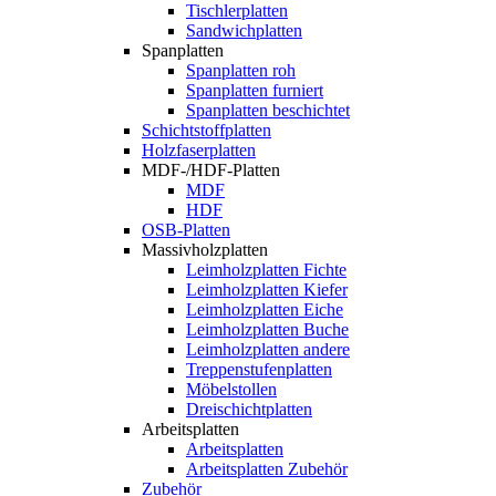
Tischlerplatten
Sandwichplatten
Spanplatten
Spanplatten roh
Spanplatten furniert
Spanplatten beschichtet
Schichtstoffplatten
Holzfaserplatten
MDF-/HDF-Platten
MDF
HDF
OSB-Platten
Massivholzplatten
Leimholzplatten Fichte
Leimholzplatten Kiefer
Leimholzplatten Eiche
Leimholzplatten Buche
Leimholzplatten andere
Treppenstufenplatten
Möbelstollen
Dreischichtplatten
Arbeitsplatten
Arbeitsplatten
Arbeitsplatten Zubehör
Zubehör