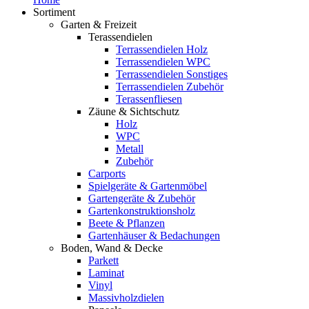
Sortiment
Garten & Freizeit
Terassendielen
Terrassendielen Holz
Terrassendielen WPC
Terrassendielen Sonstiges
Terrassendielen Zubehör
Terassenfliesen
Zäune & Sichtschutz
Holz
WPC
Metall
Zubehör
Carports
Spielgeräte & Gartenmöbel
Gartengeräte & Zubehör
Gartenkonstruktionsholz
Beete & Pflanzen
Gartenhäuser & Bedachungen
Boden, Wand & Decke
Parkett
Laminat
Vinyl
Massivholzdielen