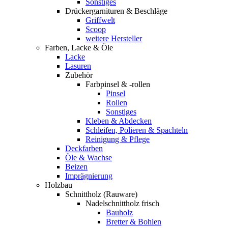
Sonstiges
Drückergarnituren & Beschläge
Griffwelt
Scoop
weitere Hersteller
Farben, Lacke & Öle
Lacke
Lasuren
Zubehör
Farbpinsel & -rollen
Pinsel
Rollen
Sonstiges
Kleben & Abdecken
Schleifen, Polieren & Spachteln
Reinigung & Pflege
Deckfarben
Öle & Wachse
Beizen
Imprägnierung
Holzbau
Schnittholz (Rauware)
Nadelschnittholz frisch
Bauholz
Bretter & Bohlen