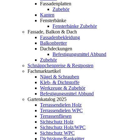
Fassadenplatten
Zubehör
Kanten
Fensterbänke
Fensterbänke Zubehör
Fassade, Balkon & Dach
Fassadenbekleidung
Balkonbretter
Dachdeckungen
Befestigungsmittel Abbund
Zubehör
Schnäppchenpreise & Restposten
Fachmarktartikel
Nägel & Schrauben
Kleb- & Dichtstoffe
Werkzeuge & Zubehör
Befestigungsmittel Abbund
Gartenkatalog 2025
Terrassendielen Holz
Terrassendielen WPC
Terrassenfliesen
Sichtschutz Holz
Sichtschutz Holz/WPC
Sichtschutz WPC
Dichtzäune/Rankgitter