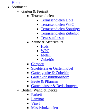
Home
Sortiment
Garten & Freizeit
Terassendielen
Terrassendielen Holz
Terrassendielen WPC
Terrassendielen Sonstiges
Terrassendielen Zubehör
Terassenfliesen
Zäune & Sichtschutz
Holz
WPC
Metall
Zubehör
Carports
Spielgeräte & Gartenmöbel
Gartengeräte & Zubehör
Gartenkonstruktionsholz
Beete & Pflanzen
Gartenhäuser & Bedachungen
Boden, Wand & Decke
Parkett
Laminat
Vinyl
Massivholzdielen