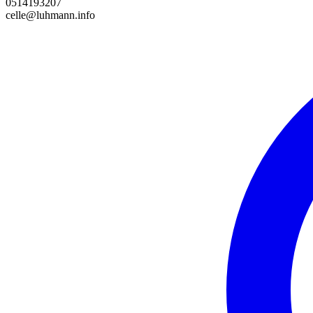
0514193207
celle@luhmann.info