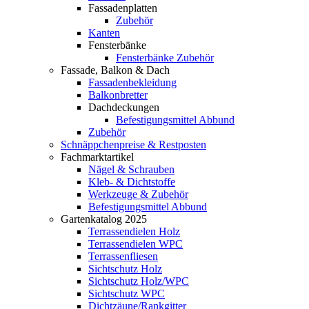
Fassadenplatten
Zubehör
Kanten
Fensterbänke
Fensterbänke Zubehör
Fassade, Balkon & Dach
Fassadenbekleidung
Balkonbretter
Dachdeckungen
Befestigungsmittel Abbund
Zubehör
Schnäppchenpreise & Restposten
Fachmarktartikel
Nägel & Schrauben
Kleb- & Dichtstoffe
Werkzeuge & Zubehör
Befestigungsmittel Abbund
Gartenkatalog 2025
Terrassendielen Holz
Terrassendielen WPC
Terrassenfliesen
Sichtschutz Holz
Sichtschutz Holz/WPC
Sichtschutz WPC
Dichtzäune/Rankgitter