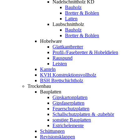
Nadelschnittholz KD
Bauholz
Bretter & Bohlen
Latten
Laubschnittholz
Bauholz
Bretter & Bohlen
Hobelware
Glattkantbretter
Profil-/Fasebretter & Hobeldielen
Rauspund
Leisten
Kanteln
KVH Konstruktionsvollholz
BSH Brettschichtholz
Trockenbau
Bauplatten
Gipskartonplatten
Gipsfaserplatten
Feuerschutzplatten
Schallschutzplatten & -zubehör
sonstige Bauplatten
Estrichelemente
Schüttungen
Revisionsklappen