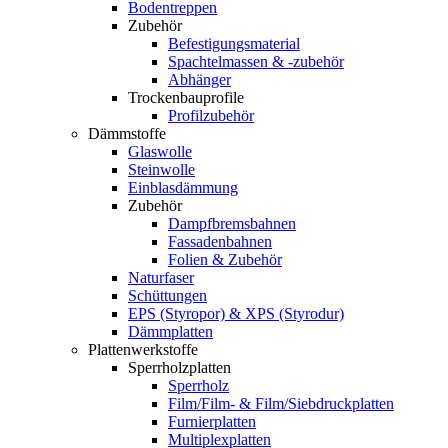
Bodentreppen
Zubehör
Befestigungsmaterial
Spachtelmassen & -zubehör
Abhänger
Trockenbauprofile
Profilzubehör
Dämmstoffe
Glaswolle
Steinwolle
Einblasdämmung
Zubehör
Dampfbremsbahnen
Fassadenbahnen
Folien & Zubehör
Naturfaser
Schüttungen
EPS (Styropor) & XPS (Styrodur)
Dämmplatten
Plattenwerkstoffe
Sperrholzplatten
Sperrholz
Film/Film- & Film/Siebdruckplatten
Furnierplatten
Multiplexplatten