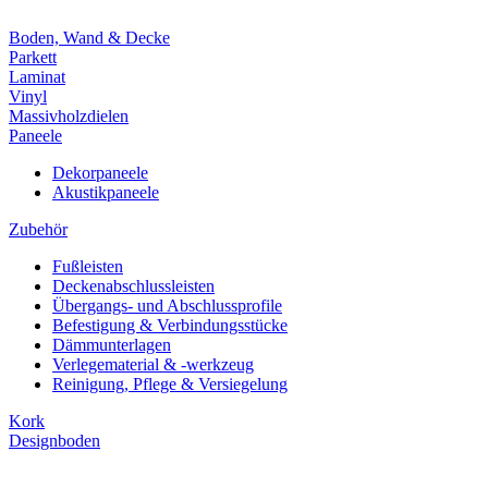
Boden, Wand & Decke
Parkett
Laminat
Vinyl
Massivholzdielen
Paneele
Dekorpaneele
Akustikpaneele
Zubehör
Fußleisten
Deckenabschlussleisten
Übergangs- und Abschlussprofile
Befestigung & Verbindungsstücke
Dämmunterlagen
Verlegematerial & -werkzeug
Reinigung, Pflege & Versiegelung
Kork
Designboden