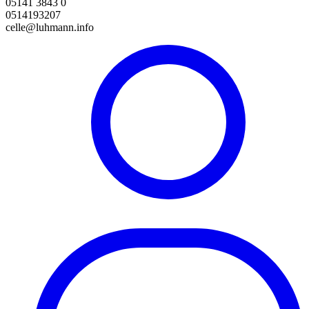
05141 3843 0
0514193207
celle@luhmann.info