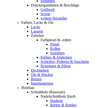
Sonstiges
Drückergarnituren & Beschläge
Griffwelt
Scoop
weitere Hersteller
Farben, Lacke & Öle
Lacke
Lasuren
Zubehör
Farbpinsel & -rollen
Pinsel
Rollen
Sonstiges
Kleben & Abdecken
Schleifen, Polieren & Spachteln
Reinigung & Pflege
Deckfarben
Öle & Wachse
Beizen
Imprägnierung
Holzbau
Schnittholz (Rauware)
Nadelschnittholz frisch
Bauholz
Bretter & Bohlen