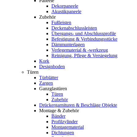
Paneele
Dekorpaneele
Akustikpaneele
Zubehör
Fußleisten
Deckenabschlussleisten
Übergangs- und Abschlussprofile
Befestigung & Verbindungsstücke
Dämmunterlagen
Verlegematerial & -werkzeug
Reinigung, Pflege & Versiegelung
Kork
Designboden
Türen
Türblätter
Zargen
Ganzglastüren
Türen
Zubehör
Drückergarnituren & Beschläge Objekte
Montage & Zubehör
Bänder
Profilzylinder
Montagematerial
Dichtungen