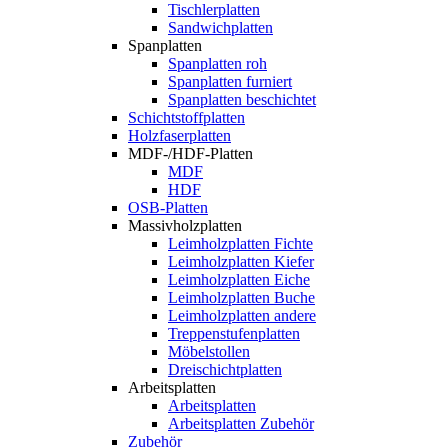
Tischlerplatten
Sandwichplatten
Spanplatten
Spanplatten roh
Spanplatten furniert
Spanplatten beschichtet
Schichtstoffplatten
Holzfaserplatten
MDF-/HDF-Platten
MDF
HDF
OSB-Platten
Massivholzplatten
Leimholzplatten Fichte
Leimholzplatten Kiefer
Leimholzplatten Eiche
Leimholzplatten Buche
Leimholzplatten andere
Treppenstufenplatten
Möbelstollen
Dreischichtplatten
Arbeitsplatten
Arbeitsplatten
Arbeitsplatten Zubehör
Zubehör