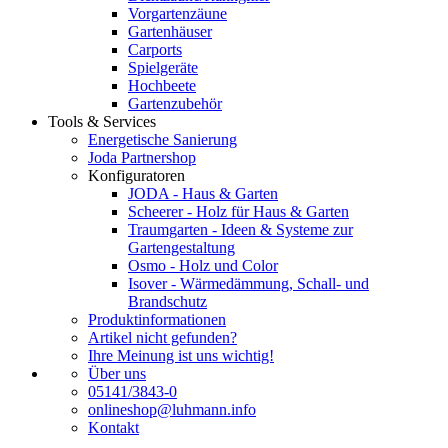
Vorgartenzäune
Gartenhäuser
Carports
Spielgeräte
Hochbeete
Gartenzubehör
Tools & Services
Energetische Sanierung
Joda Partnershop
Konfiguratoren
JODA - Haus & Garten
Scheerer - Holz für Haus & Garten
Traumgarten - Ideen & Systeme zur
Gartengestaltung
Osmo - Holz und Color
Isover - Wärmedämmung, Schall- und
Brandschutz
Produktinformationen
Artikel nicht gefunden?
Ihre Meinung ist uns wichtig!
Über uns
05141/3843-0
onlineshop@luhmann.info
Kontakt