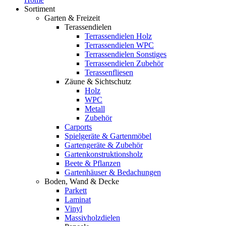
Sortiment
Garten & Freizeit
Terassendielen
Terrassendielen Holz
Terrassendielen WPC
Terrassendielen Sonstiges
Terrassendielen Zubehör
Terassenfliesen
Zäune & Sichtschutz
Holz
WPC
Metall
Zubehör
Carports
Spielgeräte & Gartenmöbel
Gartengeräte & Zubehör
Gartenkonstruktionsholz
Beete & Pflanzen
Gartenhäuser & Bedachungen
Boden, Wand & Decke
Parkett
Laminat
Vinyl
Massivholzdielen